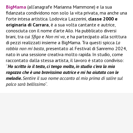
BigMama
(all’anagrafe Marianna Mammone) e la sua
fidanzata condividono non solo la vita privata, ma anche una
forte intesa artistica. Lodovica Lazzerini,
classe 2000 e
originaria di Carrara
, è a sua volta cantante e autrice,
conosciuta con il nome d’arte Ailo. Ha pubblicato diversi
brani, tra cui
Sfiga
e
Non mi va
, e ha partecipato alla scrittura
di pezzi realizzati insieme a BigMama. Tra questi spicca
La
rabbia non mi basta
, presentato al Festival di Sanremo 2024,
nato in una sessione creativa molto rapida. In studio, come
raccontato dalla stessa artista, il lavoro è stato condiviso:
“
Ho scritto io il testo, ci tengo molto, in studio c’era la mia
ragazza che è una bravissima autrice e mi ha aiutata con le
melodie.
Sentire il suo nome accanto al mio prima di salire sul
palco sarà bellissimo
“.