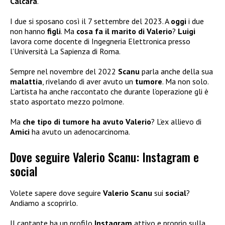
Calcara
.
I due si sposano così il 7 settembre del 2023. A
oggi
i due
non hanno
figli
. Ma
cosa fa il marito di Valerio
?
Luigi
lavora come docente di Ingegneria Elettronica presso
l’Università La Sapienza di Roma.
Sempre nel novembre del 2022
Scanu
parla anche della sua
malattia
, rivelando di aver avuto un
tumore
. Ma non solo.
L’artista ha anche raccontato che durante l’operazione gli è
stato asportato mezzo polmone.
Ma
che tipo di tumore ha avuto Valerio
? L’ex allievo di
Amici
ha avuto un adenocarcinoma.
Dove seguire Valerio Scanu: Instagram e
social
Volete sapere dove seguire
Valerio Scanu
sui
social
?
Andiamo a scoprirlo.
Il cantante ha un profilo
Instagram
attivo e proprio sulla