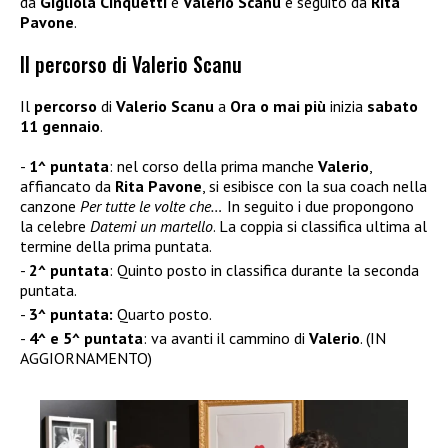
da
Gigliola Cinquetti
e
Valerio Scanu
è seguito da
Rita
Pavone
.
Il percorso di Valerio Scanu
Il
percorso
di
Valerio Scanu
a
Ora o mai più
inizia
sabato
11 gennaio
.
1^ puntata
: nel corso della prima manche
Valerio
,
affiancato da
Rita Pavone
, si esibisce con la sua coach nella
canzone
Per tutte le volte che…
In seguito i due propongono
la celebre
Datemi un martello
. La coppia si classifica ultima al
termine della prima puntata.
2^ puntata
: Quinto posto in classifica durante la seconda
puntata.
3^ puntata:
Quarto posto.
4^ e 5^ puntata
: va avanti il cammino di
Valerio
. (IN
AGGIORNAMENTO)