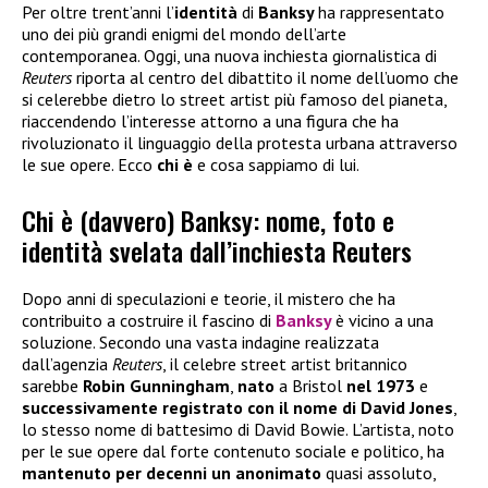
Per oltre trent’anni l’
identità
di
Banksy
ha rappresentato
uno dei più grandi enigmi del mondo dell’arte
contemporanea. Oggi, una nuova inchiesta giornalistica di
Reuters
riporta al centro del dibattito il nome dell’uomo che
si celerebbe dietro lo street artist più famoso del pianeta,
riaccendendo l’interesse attorno a una figura che ha
rivoluzionato il linguaggio della protesta urbana attraverso
le sue opere. Ecco
chi è
e cosa sappiamo di lui.
Chi è (davvero) Banksy: nome, foto e
identità svelata dall’inchiesta Reuters
Dopo anni di speculazioni e teorie, il mistero che ha
contribuito a costruire il fascino di
Banksy
è vicino a una
soluzione. Secondo una vasta indagine realizzata
dall’agenzia
Reuters
, il celebre street artist britannico
sarebbe
Robin Gunningham
,
nato
a Bristol
nel 1973
e
successivamente registrato con il nome di David Jones
,
lo stesso nome di battesimo di David Bowie. L’artista, noto
per le sue opere dal forte contenuto sociale e politico, ha
mantenuto per decenni un anonimato
quasi assoluto,