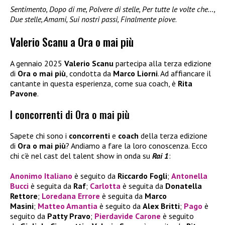
Sentimento, Dopo di me, Polvere di stelle, Per tutte le volte che…,
Due stelle, Amami, Sui nostri passi, Finalmente piove
.
Valerio Scanu a Ora o mai più
A gennaio 2025
Valerio Scanu
partecipa alla terza edizione
di
Ora o mai più
, condotta da
Marco Liorni
. Ad affiancare il
cantante in questa esperienza, come sua coach, è
Rita
Pavone
.
I concorrenti di Ora o mai più
Sapete chi sono i
concorrenti
e
coach
della terza edizione
di
Ora o mai più
? Andiamo a fare la loro conoscenza. Ecco
chi c’è nel cast del talent show in onda su
Rai 1
:
Anonimo Italiano
è seguito da
Riccardo Fogli
;
Antonella
Bucci
è seguita da
Raf
;
Carlotta
è seguita da
Donatella
Rettore
;
Loredana Errore
è seguita da
Marco
Masini
;
Matteo Amantia
è seguito da
Alex Britti
;
Pago
è
seguito da
Patty Pravo
;
Pierdavide Carone
è seguito