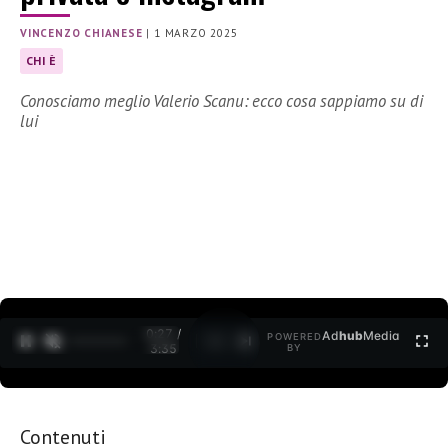
VINCENZO CHIANESE
|
1 MARZO 2025
CHI È
Conosciamo meglio Valerio Scanu: ecco cosa sappiamo su di
lui
0:28 /
Ad
hub
Media
POWERED
1
/
2
3:35
BY
Contenuti