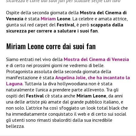
sicurezza e corre dai suoi fan per scattare selfie con loro
Ospite della seconda giornata della
Mostra del Cinema di
Venezia
è stata
Miriam
Leone
. La celebre e amata attrice,
giunta sul red carpet del
Festival
, è però
scappata dalla
sicurezza per correre a salutare i suoi fan
.
Miriam Leone corre dai suoi fan
Siamo entrati nel vivo della
Mostra del Cinema di Venezia
e di certo nei prossimi giorni ne vedremo di belle.
Protagonista assoluta della seconda giornata della
manifestazione è stata
Angelina Jolie
, che ha incantato la
Laguna
. Tuttavia la diva hollywoodiana non è stata
naturalmente l’unica a prendere parte all’evento. Tra gli
ospiti del
Festival
c’è stata anche
Miriam Leone
, da anni
una delle artiste più amate dal grande pubblico italiano, e
non solo. L’attrice ha così sfoggiato un look total black che
ha immediatamente conquistato il web e di certo sui social
gli utenti sono rimasti sbalorditi dalla sua incredibile
bellezza.