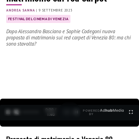
ANDREA SANNA
|
9 SETTEMBRE 2023
FESTIVAL DEL CINEMA DI VENEZIA
Dopo Alessandro Basciano e Sophie Codegoni nuova
proposta di matrimonio sul red carpet di Venezia 80: ma chi
sono stavolta?
0:21 /
Ad
hub
Media
POWERED
1
/
2
1:40
BY