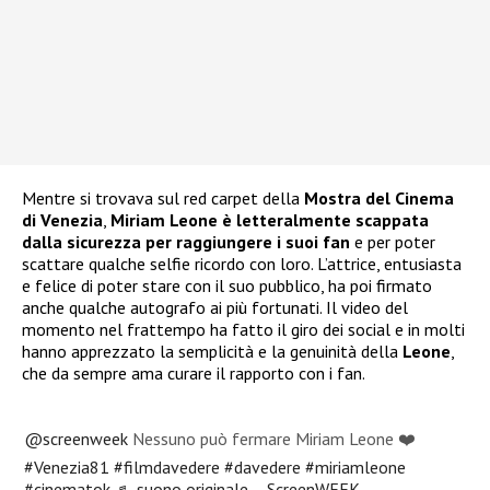
Mentre si trovava sul red carpet della
Mostra del Cinema
di Venezia
,
Miriam Leone è letteralmente scappata
dalla sicurezza per raggiungere i suoi fan
e per poter
scattare qualche selfie ricordo con loro. L’attrice, entusiasta
e felice di poter stare con il suo pubblico, ha poi firmato
anche qualche autografo ai più fortunati. Il video del
momento nel frattempo ha fatto il giro dei social e in molti
hanno apprezzato la semplicità e la genuinità della
Leone
,
che da sempre ama curare il rapporto con i fan.
@screenweek
Nessuno può fermare Miriam Leone ❤️
#Venezia81
#filmdavedere
#davedere
#miriamleone
#cinematok
♬ suono originale – ScreenWEEK