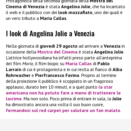
Protagonista della seconda giornata della
Mostra del
Cinema di Venezia
è stata
Angelina Jolie
, che ha incantato
il web e il pubblico con dei
look mozzafiato
, uno dei quali è
un vero tributo a
Maria Callas
.
I look di Angelina Jolie a Venezia
Nella giornata di
giovedì 29 agosto
ad arrivare a
Venezia
in
occasione della
Mostra del Cinema
è stata
Angelina Jolie
.
L’attrice hollywoodiana ha infatti preso parte all’anteprima
del film
Maria
, il film biopic su
Maria Callas
di
Pablo
Larraín
di cui è protagonista e in cui recita al fianco di
Alba
Rohrwacher
e
Pierfrancesco Favino
. Proprio al termine
della proiezione il pubblico è scoppiato in un fragoroso
applauso, durato ben 10 minuti, e a quel punto
la star
americana non ha potuto fare a meno di trattenere le
lacrime
. Ma non solo. Poco prima di entrare in sala, la
Jolie
ha dimostrato ancora una volta il suo buon cuore,
fermandosi sul red carpet per salutare un fan malato
.