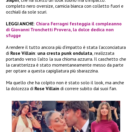
Sixpm
, che ha scelto un look sobrio ma d’impatto:
completo nero oversize, camicia bianca con colletto fuori e
occhiali da sole scuri.
LEGGI ANCHE
:
Chiara Ferragni festeggia il compleanno
di Giovanni Tronchetti Provera, la dolce dedica non
sfugge
A rendere il tutto ancora più d’impatto è stata l’acconciatura
di
Rose Villain
:
una cresta punk ondulata
, realizzata
portando verso l’alto la sua chioma azzurra. Il caschetto che
la caratterizza è stato momentaneamente messo da parte
per optare a questa capigliatura più sbarazzina.
Ma quello che ha colpito non è stato solo il look, ma anche
la dolcezza di
Rose Villain
di correre subito dai suoi fan.