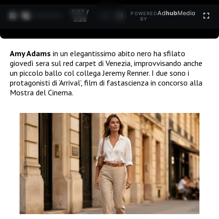
0:28 /
Ad
hub
Media
POWERED
1
/
2
3:35
BY
Amy Adams
in un elegantissimo abito nero ha sfilato
giovedì sera sul red carpet di Venezia, improvvisando anche
un piccolo ballo col collega Jeremy Renner. I due sono i
protagonisti di ‘Arrival’, film di fastascienza in concorso alla
Mostra del Cinema.