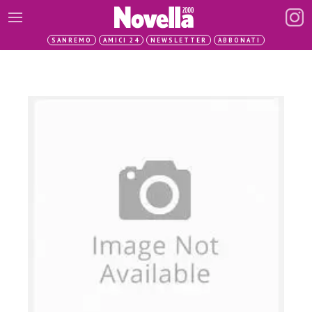
SANREMO
AMICI 24
NEWSLETTER
ABBONATI