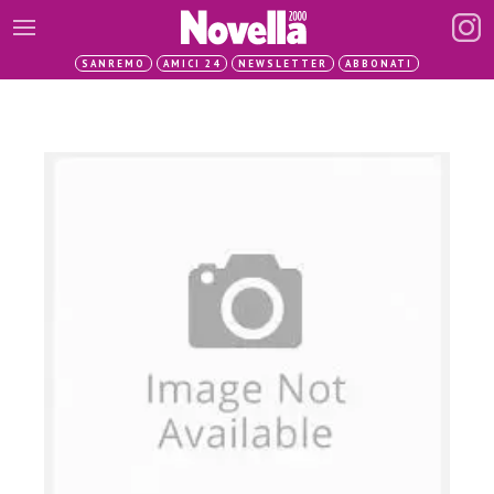
SANREMO
AMICI 24
NEWSLETTER
ABBONATI