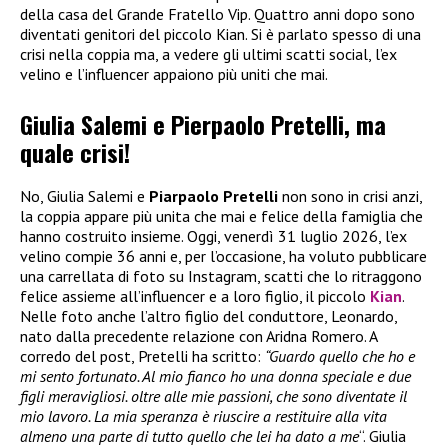
della casa del Grande Fratello Vip. Quattro anni dopo sono
diventati genitori del piccolo Kian. Si è parlato spesso di una
crisi nella coppia ma, a vedere gli ultimi scatti social, l’ex
velino e l’influencer appaiono più uniti che mai.
Giulia Salemi e Pierpaolo Pretelli, ma
quale crisi!
No, Giulia Salemi e
Piarpaolo Pretelli
non sono in crisi anzi,
la coppia appare più unita che mai e felice della famiglia che
hanno costruito insieme. Oggi, venerdì 31 luglio 2026, l’ex
velino compie 36 anni e, per l’occasione, ha voluto pubblicare
una carrellata di foto su Instagram, scatti che lo ritraggono
felice assieme all’influencer e a loro figlio, il piccolo
Kian
.
Nelle foto anche l’altro figlio del conduttore, Leonardo,
nato dalla precedente relazione con Aridna Romero. A
corredo del post, Pretelli ha scritto:
“Guardo quello che ho e
mi sento fortunato. Al mio fianco ho una donna speciale e due
figli meravigliosi. oltre alle mie passioni, che sono diventate il
mio lavoro. La mia speranza è riuscire a restituire alla vita
almeno una parte di tutto quello che lei ha dato a me
“. Giulia