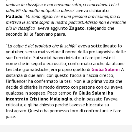
andava in classifica e noi eravamo sotto, ci cancellava. Lei ci
odia. Mi sta molto antipatica adesso
” aveva dichiarato
Pallado
. “
Mi sono offeso. Lei è una persona bravissima, ma ci
metteva le scritte sopra al nostro podcast. Adesso non è neanche
più in classifica
” aveva aggiunto
Zagato
, spiegando che
secondo lui le facevano paura.
“
La colpa è del prodotto che fa schifo
” aveva sottolineato lo
youtuber, senza mai svelare il nome della protagonista delle
sue frecciate. Sui social hanno iniziato a fare ipotesi e il
nome che in seguito era uscito, confermato anche da alcune
testate giornalistiche, era proprio quello di
Giulia Salemi
. A
distanza di due anni, con questo faccia a faccia diretto,
l’influencer ha confermato la tesi. Non è la prima volta che
decide di chiarire in modo diretto con persone con cui aveva
qualcosa in sospeso. Poco tempo fa
Giulia Salemi ha
incontrato Cristiano Malgioglio
, che in passato l’aveva
criticata, e gli ha chiesto perché l’avesse bloccata su
Instagram. Questo ha permesso loro di confrontarsi e fare
pace.