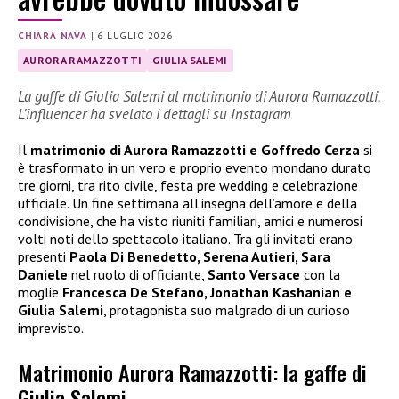
CHIARA NAVA
|
6 LUGLIO 2026
AURORA RAMAZZOTTI
GIULIA SALEMI
La gaffe di Giulia Salemi al matrimonio di Aurora Ramazzotti.
L’influencer ha svelato i dettagli su Instagram
Il
matrimonio di Aurora Ramazzotti e Goffredo Cerza
si
è trasformato in un vero e proprio evento mondano durato
tre giorni, tra rito civile, festa pre wedding e celebrazione
ufficiale. Un fine settimana all’insegna dell’amore e della
condivisione, che ha visto riuniti familiari, amici e numerosi
volti noti dello spettacolo italiano. Tra gli invitati erano
presenti
Paola Di Benedetto, Serena Autieri, Sara
Daniele
nel ruolo di officiante,
Santo Versace
con la
moglie
Francesca De Stefano, Jonathan Kashanian e
Giulia Salemi
, protagonista suo malgrado di un curioso
imprevisto.
Matrimonio Aurora Ramazzotti: la gaffe di
Giulia Salemi