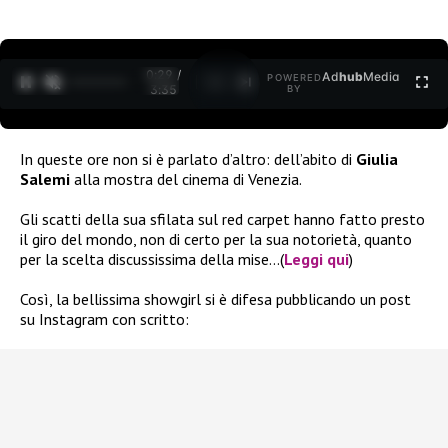
0:30 /
Ad
hub
Media
POWERED
1
/
2
3:35
BY
In queste ore non si è parlato d’altro: dell’abito di
Giulia
Salemi
alla mostra del cinema di Venezia.
Gli scatti della sua sfilata sul red carpet hanno fatto presto
il giro del mondo, non di certo per la sua notorietà, quanto
per la scelta discussissima della mise…(
Leggi qui
)
Così, la bellissima showgirl si è difesa pubblicando un post
su Instagram con scritto: