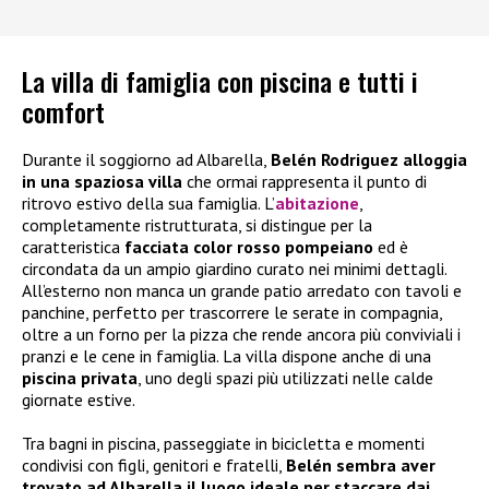
La villa di famiglia con piscina e tutti i
comfort
Durante il soggiorno ad Albarella,
Belén Rodriguez alloggia
in una spaziosa villa
che ormai rappresenta il punto di
ritrovo estivo della sua famiglia. L’
abitazione
,
completamente ristrutturata, si distingue per la
caratteristica
facciata color rosso pompeiano
ed è
circondata da un ampio giardino curato nei minimi dettagli.
All’esterno non manca un grande patio arredato con tavoli e
panchine, perfetto per trascorrere le serate in compagnia,
oltre a un forno per la pizza che rende ancora più conviviali i
pranzi e le cene in famiglia. La villa dispone anche di una
piscina privata
, uno degli spazi più utilizzati nelle calde
giornate estive.
Tra bagni in piscina, passeggiate in bicicletta e momenti
condivisi con figli, genitori e fratelli,
Belén sembra aver
trovato ad Albarella il luogo ideale per staccare dai