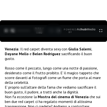
0:15 /
Ad
hub
Media
POWERED
1
/
2
1:40
BY
Venezia
: Il red carpet diventa sexy con
Giulia Salemi
,
Dayane Mello
e
Belen Rodriguez
sacrificando il buon
gusto.
Rosso come il peccato, lungo come una notte di passione,
desiderato come il frutto proibito. E’ il magico tappeto che
scorre davanti ai fotografi come un fiume che porta al mare
della celebrità.
E’ proprio sull’altare della fama che vediamo sacrificare il
buon gusto, il pudore, a tratti anche la dignità.
Non fa eccezione la
Mostra del cinema di Venezia
che sui
ben due red carpet ci ha regalato momenti di altissima
trasgressione. Non ci credete? Andiamo a controllare: