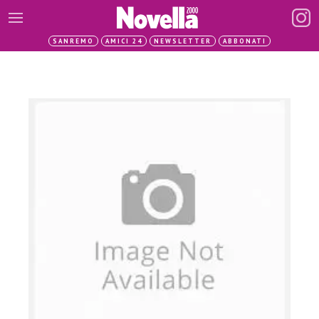
SANREMO
AMICI 24
NEWSLETTER
ABBONATI