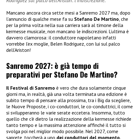
Rodriguez sul palco dell’Ariston: l’indiscrezione.
Mancano ancora circa sette mesi a Sanremo 2027 ma, dopo
l’annuncio di qualche mese fa su
Stefano De Martino
, che
per la prima volta nella sua carriera sarà al timone della
kermesse musicale, non mancano le indiscrezioni. L’ultima è
davvero clamorosa: il conduttore napoletano infatti
vorrebbe l’ex moglie, Belen Rodriguez, con lui sul palco
dell’Ariston!
Sanremo 2027: è già tempo di
preparativi per Stefano De Martino?
Il Festival di Sanremo
è vero che dura solamente cinque
giorni ma, in realtà, già una volta terminata una edizione è
subito tempo di pensare alla prossima, tra i Big da scegliere,
le Nuove Proposte, i co-conduttori, le co-conduttrici, il come
si svilupperanno le varie serate eccetera. Insomma, tutto
quello che c’è dietro la realizzazione della kermesse richiede
tanto tempo e la massima attenzione affinché il tutto si
svolga poi nel miglior modo possibile. Nel 2027, come
saprete, toccherà a uno
dei conduttori del momento,