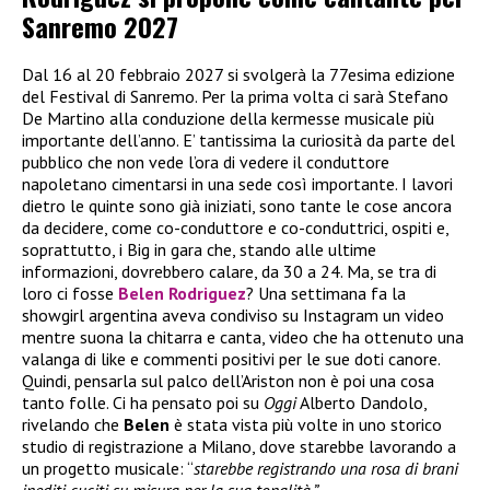
Sanremo 2027
Dal 16 al 20 febbraio 2027 si svolgerà la 77esima edizione
del Festival di Sanremo. Per la prima volta ci sarà Stefano
De Martino alla conduzione della kermesse musicale più
importante dell’anno. E’ tantissima la curiosità da parte del
pubblico che non vede l’ora di vedere il conduttore
napoletano cimentarsi in una sede così importante. I lavori
dietro le quinte sono già iniziati, sono tante le cose ancora
da decidere, come co-conduttore e co-conduttrici, ospiti e,
soprattutto, i Big in gara che, stando alle ultime
informazioni, dovrebbero calare, da 30 a 24. Ma, se tra di
loro ci fosse
Belen Rodriguez
? Una settimana fa la
showgirl argentina aveva condiviso su Instagram un video
mentre suona la chitarra e canta, video che ha ottenuto una
valanga di like e commenti positivi per le sue doti canore.
Quindi, pensarla sul palco dell’Ariston non è poi una cosa
tanto folle. Ci ha pensato poi su
Oggi
Alberto Dandolo,
rivelando che
Belen
è stata vista più volte in uno storico
studio di registrazione a Milano, dove starebbe lavorando a
un progetto musicale: “
starebbe registrando una rosa di brani