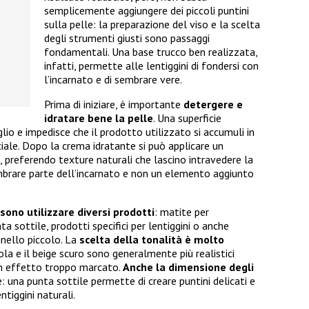
semplicemente aggiungere dei piccoli puntini
sulla pelle: la preparazione del viso e la scelta
degli strumenti giusti sono passaggi
fondamentali. Una base trucco ben realizzata,
infatti, permette alle lentiggini di fondersi con
l’incarnato e di sembrare vere.
Prima di iniziare, è importante
detergere e
idratare bene la pelle
. Una superficie
lio e impedisce che il prodotto utilizzato si accumuli in
iale. Dopo la crema idratante si può applicare un
, preferendo texture naturali che lascino intravedere la
sembrare parte dell’incarnato e non un elemento aggiunto
sono utilizzare diversi prodotti
: matite per
ta sottile, prodotti specifici per lentiggini o anche
nnello piccolo. La
scelta della tonalità è molto
iola e il beige scuro sono generalmente più realistici
e un effetto troppo marcato.
Anche la dimensione degli
le: una punta sottile permette di creare puntini delicati e
ntiggini naturali.