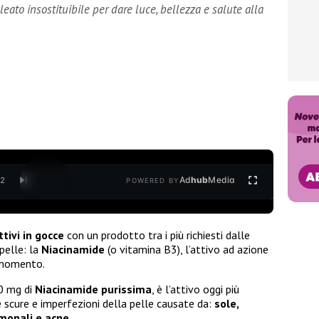
lleato insostituibile per dare luce, bellezza e salute alla
Ad
hub
Media
/
2
POWERED BY
ttivi in gocce
con un prodotto tra i più richiesti dalle
pelle: la
Niacinamide
(o vitamina B3), l’attivo ad azione
 momento.
0 mg di
Niacinamide purissima
, è l’attivo oggi più
ie scure e imperfezioni della pelle causate da:
sole,
monali e acne
.