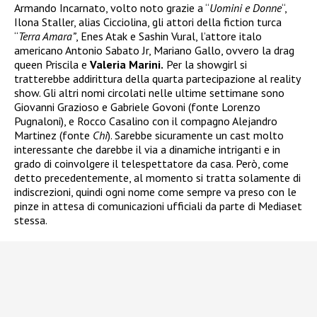
Armando Incarnato, volto noto grazie a “
Uomini e Donne
“,
Ilona Staller, alias Cicciolina, gli attori della fiction turca
“
Terra Amara”
, Enes Atak e Sashin Vural, l’attore italo
americano Antonio Sabato Jr, Mariano Gallo, ovvero la drag
queen Priscila e
Valeria Marini.
Per la showgirl si
tratterebbe addirittura della quarta partecipazione al reality
show. Gli altri nomi circolati nelle ultime settimane sono
Giovanni Grazioso e Gabriele Govoni (fonte Lorenzo
Pugnaloni), e Rocco Casalino con il compagno Alejandro
Martinez (fonte
Chi
). Sarebbe sicuramente un cast molto
interessante che darebbe il via a dinamiche intriganti e in
grado di coinvolgere il telespettatore da casa. Però, come
detto precedentemente, al momento si tratta solamente di
indiscrezioni, quindi ogni nome come sempre va preso con le
pinze in attesa di comunicazioni ufficiali da parte di Mediaset
stessa.