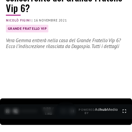
Vip 6?
NICOLÒ FIGINI
|
16 NOVEMBRE 2021
GRANDE FRATELLO VIP
Vera Gemma entrerà nella casa del Grande Fratello Vip 6?
Ecco l’indiscrezione rilasciata da Dagospia. Tutti i dettagli
0:30 /
Ad
hub
Media
POWERED
1
/
2
1:40
BY