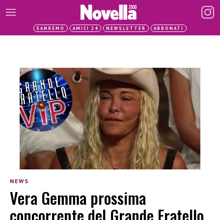
SANREMO
AMICI 24
NEWSLETTER
ABBONATI
NEWS
Vera Gemma prossima
concorrente del Grande Fratello