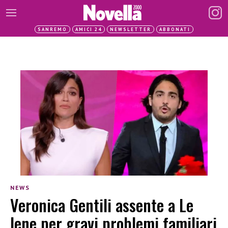
SANREMO
AMICI 24
NEWSLETTER
ABBONATI
NEWS
Veronica Gentili assente a Le
Iene per gravi problemi familiari