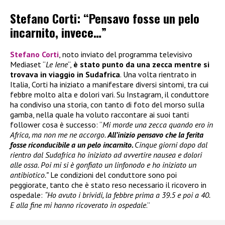
Stefano Corti: “Pensavo fosse un pelo
incarnito, invece…”
Stefano Corti
, noto inviato del programma televisivo
Mediaset “
Le Iene
“,
è stato
punto da una zecca mentre si
trovava in viaggio in Sudafrica
. Una volta rientrato in
Italia, Corti ha iniziato a manifestare diversi sintomi, tra cui
febbre molto alta e dolori vari. Su Instagram, il conduttore
ha condiviso una storia, con tanto di foto del morso sulla
gamba, nella quale ha voluto raccontare ai suoi tanti
follower cosa è successo: “
Mi morde una zecca quando ero in
Africa, ma non me ne accorgo.
All’inizio pensavo che la ferita
fosse riconducibile a un pelo incarnito.
Cinque giorni dopo dal
rientro dal Sudafrica ho iniziato ad avvertire nausea e dolori
alle ossa. Poi mi si è gonfiato un linfonodo e ho iniziato un
antibiotico.”
Le condizioni del conduttore sono poi
peggiorate, tanto che è stato reso necessario il ricovero in
ospedale:
“Ho avuto i brividi, la febbre prima a 39.5 e poi a 40.
E alla fine mi hanno ricoverato in ospedale
.”