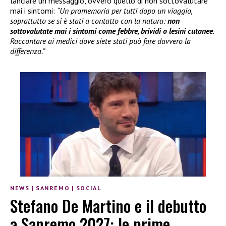
lanciare un messaggio, ovvero quello di non sottovalutare
mai i sintomi:
“Un promemoria per tutti dopo un viaggio,
soprattutto se si è stati a contatto con la natura:
non
sottovalutate mai i sintomi come febbre, brividi o lesini cutanee
.
Raccontare ai medici dove siete stati può fare davvero la
differenza.”
NEWS
|
SANREMO
|
SOCIAL
Stefano De Martino e il debutto
a Sanremo 2027: le prime