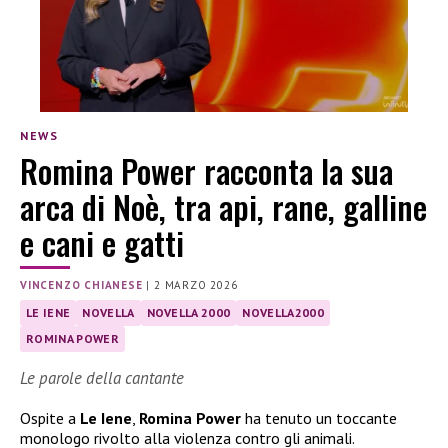
NEWS
Romina Power racconta la sua
arca di Noè, tra api, rane, galline
e cani e gatti
VINCENZO CHIANESE
|
2 MARZO 2026
LE IENE
NOVELLA
NOVELLA 2000
NOVELLA2000
ROMINA POWER
Le parole della cantante
Ospite a
Le Iene
,
Romina Power
ha tenuto un toccante
monologo rivolto alla violenza contro gli animali.