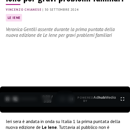
VINCENZO CHIANESE
|
30 SETTEMBRE 2024
LE IENE
Veronica Gentili assente durante la prima puntata della
nuova edizione de Le Iene per gravi problemi familiari
0:31 /
Ad
hub
Media
POWERED
1
/
2
3:35
BY
Ieri sera è andata in onda su Italia 1 la prima puntata della
nuova edizione de
Le Iene
. Tuttavia al pubblico non è