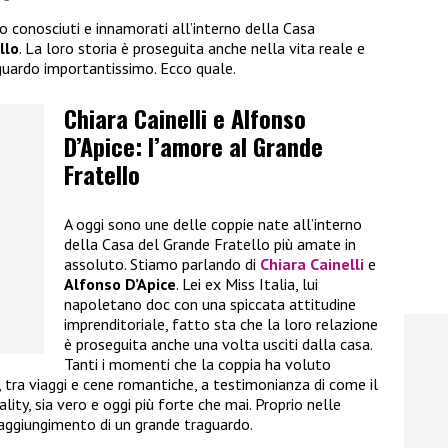
no conosciuti e innamorati all’interno della Casa
llo
. La loro storia è proseguita anche nella vita reale e
guardo importantissimo. Ecco quale.
Chiara Cainelli e Alfonso
D’Apice: l’amore al Grande
Fratello
A oggi sono une delle coppie nate all’interno
della Casa del Grande Fratello più amate in
assoluto. Stiamo parlando di
Chiara Cainelli
e
Alfonso D’Apice
. Lei ex Miss Italia, lui
napoletano doc con una spiccata attitudine
imprenditoriale, fatto sta che la loro relazione
è proseguita anche una volta usciti dalla casa.
Tanti i momenti che la coppia ha voluto
i, tra viaggi e cene romantiche, a testimonianza di come il
ality, sia vero e oggi più forte che mai. Proprio nelle
raggiungimento di un grande traguardo.