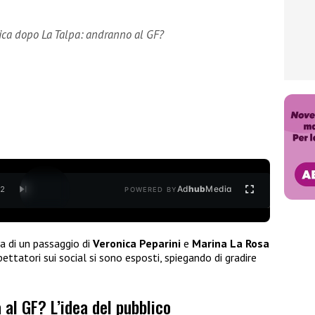
ica dopo La Talpa: andranno al GF?
Ad
hub
Media
/
2
POWERED BY
a di un passaggio di
Veronica Peparini
e
Marina La Rosa
pettatori sui social si sono esposti, spiegando di gradire
 al GF? L’idea del pubblico