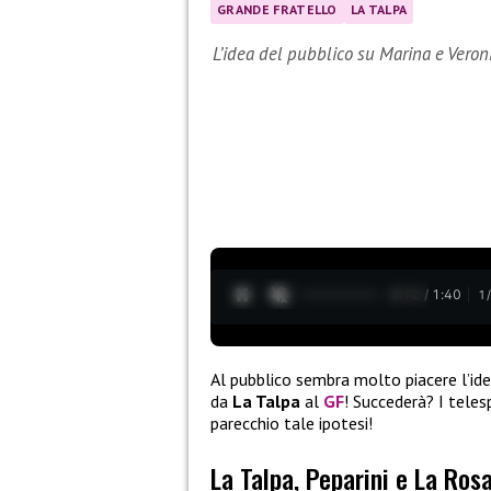
GRANDE FRATELLO
LA TALPA
L’idea del pubblico su Marina e Veron
0:13 / 1:40
1
Al pubblico sembra molto piacere l’ide
da
La Talpa
al
GF
! Succederà? I teles
parecchio tale ipotesi!
La Talpa, Peparini e La Rosa