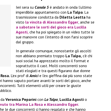
Ieri sera su
Canale 5
è andato in onda l’ultimo
imperdibile appuntamento con
La Talpa
. La
trasmissione condotta da
Diletta Leotta
ha
visto
la vincita di
Alessandro Egger
, anche se
a sabotare le sorti del gioco era
Lucilla
Agosti,
che ha poi spiegato in un video tutte le
sue manovre con l’intento di non farsi scoprire
dal gruppo.
In generale comunque, nonostante gli ascolti
non abbiano premiato troppo
La Talpa,
c’è chi
suoi social ha apprezzato molto il format e
soprattutto il cast. Molti concorrenti sono
stati elogiati e tra questi figurano due donne
 Rosa.
L’ex prof di
Amici
e l’ex gieffina dai più sono state
ri hanno saputo portare avanti le sorti del gioco, anche
oncorrenti. Tutti elementi utili per creare le giuste
ubblico.
a da
Veronica Peparini
con
La Talpa
,
Lucilla Agosti
o
avuto tra
Marina La Rosa
e
Alessandro Egger.
he le due concorrenti ci hanno regalato e che hanno