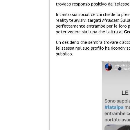
trovato responso positivo dai telespet
Intanto sui social c’è chi chiede la pre
reality televisivi targati
Mediaset
. Sull
perfettamente entrambe per le loro p
poter vedere sia l’una che l’altra al
Gr
Un desiderio che sembra trovare d’acc
lei stessa nel suo profilo ha ricondivis
pubblico.