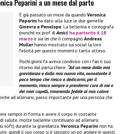
ronica Peparini a un mese dal parto
È già passato un mese da quando
Veronica
Peparini
ha dato alla luce le due gemelle
Ginevra e Penelope
. La bellerina e coreografa
(nonché ex prof di
Amici
)
ha partorito il 18
marzo
e sia lei che il compagno
Andreas
Muller
hanno mostrato sui social la loro
felicità per questo momento tanto atteso.
Pochi giorni fa aveva condiviso con i fan il suo
ritorno dal parrucchiere:
“Ad un mese dalla mia
gravidanza e dalla mia nuova vita, nonostante il
poco tempo che riesco a dedicarmi, per il
momento, riesco sempre a prendermi cura di me e
dei miei capelli, rimanendo fedele al mio colore
nche ad allenarsi, passo importante per una persona che
ssere sempre in forma e avere il corpo in costante
i salute, molte ballerine continuano ad allenarsi
ù soft) durante la gravidanza.
Veronica Peparini
non ha
e, quindi il suo corpo si è lasciato un po’ andare in questi