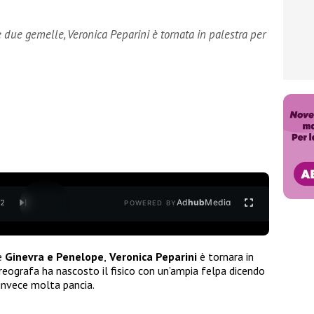
due gemelle, Veronica Peparini è tornata in palestra per
Ad
hub
Media
/
2
POWERED BY
e
Ginevra e Penelope
,
Veronica Peparini
è tornara in
oreografa ha nascosto il fisico con un’ampia felpa dicendo
 invece molta pancia.