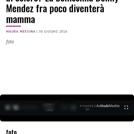
Mendez fra poco diventerà
mamma
MAURA MESSINA
|
30 GIUGNO 2016
foto
0:04 /
Ad
hub
Media
POWERED
1
/
2
1:40
BY
foto