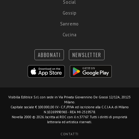
Social
Gossip
Sanremo
Cucina
ABBONATI
NEWSLETTER
Visibilia Editrice S.r.l.
con sede in Via Privata Giovannino De Grassi 12/12A, 20123
Milano.
Capitale sociale € 100.000,00 I.V. - C.F./P.IVA ed iscrizione alla C.C.I.A.A. di Milano
N.10269990965 - REA MI-2519578.
Novella 2000 © 2026. Iscritta al ROC con il n.37767. Tutti i diritti di proprietà
letteraria ed artistica riservati.
CONTATTI