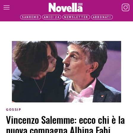
SANREMO
AMICI 24
NEWSLETTER
ABBONATI
GOSSIP
Vincenzo Salemme: ecco chi è la
nuova compagna Albina Fabi