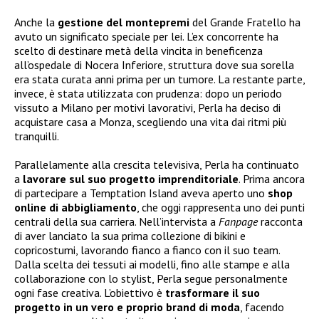
Anche la
gestione del
montepremi
del Grande Fratello ha
avuto un significato speciale per lei. L’ex concorrente ha
scelto di destinare metà della vincita in beneficenza
all’ospedale di Nocera Inferiore, struttura dove sua sorella
era stata curata anni prima per un tumore. La restante parte,
invece, è stata utilizzata con prudenza: dopo un periodo
vissuto a Milano per motivi lavorativi, Perla ha deciso di
acquistare casa a Monza, scegliendo una vita dai ritmi più
tranquilli.
Parallelamente alla crescita televisiva, Perla ha continuato
a
lavorare sul suo progetto imprenditoriale
. Prima ancora
di partecipare a Temptation Island aveva aperto uno
shop
online di abbigliamento
, che oggi rappresenta uno dei punti
centrali della sua carriera. Nell’intervista a
Fanpage
racconta
di aver lanciato la sua prima collezione di bikini e
copricostumi, lavorando fianco a fianco con il suo team.
Dalla scelta dei tessuti ai modelli, fino alle stampe e alla
collaborazione con lo stylist, Perla segue personalmente
ogni fase creativa. L’obiettivo è
trasformare il suo
progetto in un vero e proprio brand di moda
, facendo