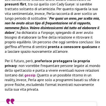
presunti flirt
, tra cui quello con Cady Gueye: si sarebbe
trattato soltanto di un’amicizia. Per quanto riguarda la sua
vita sentimentale, invece, Perla racconta di aver scelto un
lungo periodo di solitudine. “
Per quasi un anno, per scelta mia,
non ho avuto alcun tipo di frequentazione né di rapporto,
nemmeno fisico. Volevo disintossicarmi del tutto ed elaborare il
dolore
“, ha dichiarato a
Fanpage
, spiegando di aver avuto
bisogno di elaborare la fine della relazione e ritrovare il
proprio equilibrio. Un percorso che oggi sembra concluso: l’ex
gieffina afferma di sentirsi
pronta a conoscere qualcuno
e
a lasciare spazio nuovamente all’amore.
Per il futuro, però,
preferisce proteggere la propria
privacy
: non vorrebbe frequentare persone legate al mondo
dello spettacolo e punta a vivere eventuali nuove relazioni
lontano dal
gossip
. Quanto a un possibile ritorno in un
reality, invece, Perla apre solo a programmi basati su sfide e
prove fisiche, escludendo format incentrati nuovamente
sulla sua vita privata.