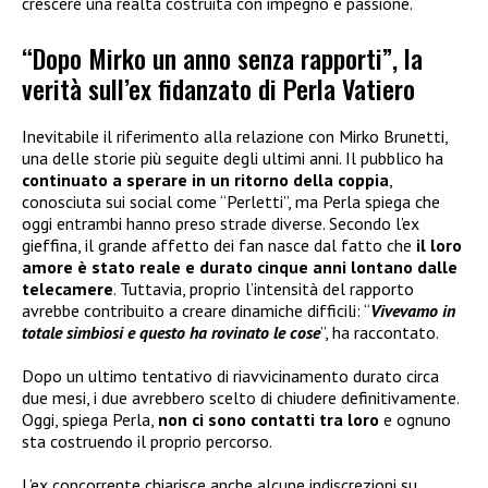
crescere una realtà costruita con impegno e passione.
“Dopo Mirko un anno senza rapporti”, la
verità sull’ex fidanzato di Perla Vatiero
Inevitabile il riferimento alla relazione con Mirko Brunetti,
una delle storie più seguite degli ultimi anni. Il pubblico ha
continuato a sperare in un ritorno della coppia
,
conosciuta sui social come “Perletti”, ma Perla spiega che
oggi entrambi hanno preso strade diverse. Secondo l’ex
gieffina, il grande affetto dei fan nasce dal fatto che
il loro
amore è stato reale e durato cinque anni lontano dalle
telecamere
. Tuttavia, proprio l’intensità del rapporto
avrebbe contribuito a creare dinamiche difficili: “
Vivevamo in
totale simbiosi e questo ha rovinato le cose
”, ha raccontato.
Dopo un ultimo tentativo di riavvicinamento durato circa
due mesi, i due avrebbero scelto di chiudere definitivamente.
Oggi, spiega Perla,
non ci sono contatti tra loro
e ognuno
sta costruendo il proprio percorso.
L’ex concorrente chiarisce anche alcune indiscrezioni su