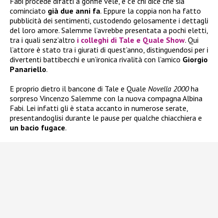
Fabi procede difatti a gonfie vele, e c’è chi dice che sia
cominciato
già due anni fa
. Eppure la coppia non ha fatto
pubblicità dei sentimenti, custodendo gelosamente i dettagli
del loro amore. Salemme l’avrebbe presentata a pochi eletti,
tra i quali senz’altro
i colleghi di
Tale e Quale Show
. Qui
l’attore è stato tra i giurati di quest’anno, distinguendosi per i
divertenti battibecchi e un’ironica rivalità con l’amico
Giorgio
Panariello
.
E proprio dietro il bancone di Tale e Quale
Novella 2000
ha
sorpreso Vincenzo Salemme con la nuova compagna Albina
Fabi. Lei infatti gli è stata accanto in numerose serate,
presentandoglisi durante le pause per qualche chiacchiera e
un bacio fugace
.