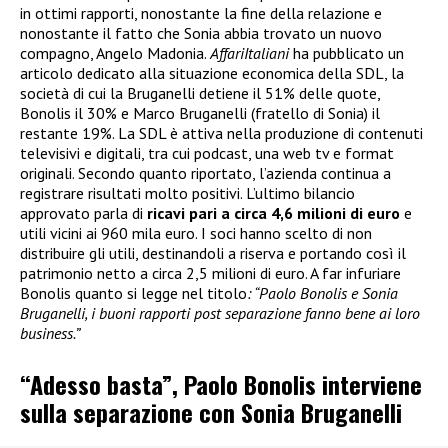
in ottimi rapporti, nonostante la fine della relazione e
nonostante il fatto che Sonia abbia trovato un nuovo
compagno, Angelo Madonia.
AffariItaliani
ha pubblicato un
articolo dedicato alla situazione economica della SDL, la
società di cui la Bruganelli detiene il 51% delle quote,
Bonolis il 30% e Marco Bruganelli (fratello di Sonia) il
restante 19%. La SDL è attiva nella produzione di contenuti
televisivi e digitali, tra cui podcast, una web tv e format
originali. Secondo quanto riportato, l’azienda continua a
registrare risultati molto positivi. L’ultimo bilancio
approvato parla di
ricavi pari a circa 4,6 milioni di euro
e
utili vicini ai 960 mila euro. I soci hanno scelto di non
distribuire gli utili, destinandoli a riserva e portando così il
patrimonio netto a circa 2,5 milioni di euro. A far infuriare
Bonolis quanto si legge nel titolo
: “Paolo Bonolis e Sonia
Bruganelli, i buoni rapporti post separazione fanno bene ai loro
business.”
“Adesso basta”, Paolo Bonolis interviene
sulla separazione con Sonia Bruganelli