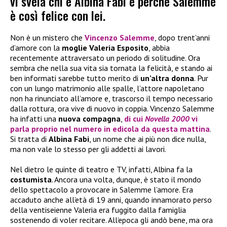
vi svela chi è Albina Fabi e perché Salemme
è così felice con lei.
Non è un mistero che
Vincenzo Salemme
, dopo trent’anni
d’amore con la
moglie Valeria Esposito
, abbia
recentemente attraversato un periodo di solitudine. Ora
sembra che nella sua vita sia tornata la felicità, e stando ai
ben informati sarebbe tutto merito di
un’altra donna
. Pur
con un lungo matrimonio alle spalle, l’attore napoletano
non ha rinunciato all’amore e, trascorso il tempo necessario
dalla rottura, ora vive di nuovo in coppia. Vincenzo Salemme
ha infatti una
nuova compagna
,
di cui
Novella 2000
vi
parla proprio nel numero in edicola da questa mattina
.
Si tratta di
Albina Fabi
, un nome che ai più non dice nulla,
ma non vale lo stesso per gli addetti ai lavori.
Nel dietro le quinte di teatro e TV, infatti, Albina fa la
costumista
. Ancora una volta, dunque, è stato il mondo
dello spettacolo a provocare in Salemme l’amore. Era
accaduto anche all’età di 19 anni, quando innamorato perso
della ventiseienne Valeria era fuggito dalla famiglia
sostenendo di voler recitare. All’epoca gli andò bene, ma ora