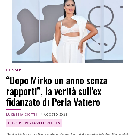
GOSSIP
“Dopo Mirko un anno senza
rapporti”, la verità sull’ex
fidanzato di Perla Vatiero
LUCREZIA CIOTTI
|
4 AGOSTO 2026
GOSSIP
PERLA VATIERO
TV
Perla Vatiero volta pagina dopo l’ex fidanzato Mirko Brunetti: