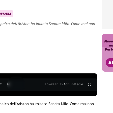
AFFAELE
ul palco dell’Ariston ha imitato Sandra Milo. Come mai non
Ad
hub
Media
/
2
POWERED BY
l palco dell’Ariston ha imitato Sandra Milo. Come mai non