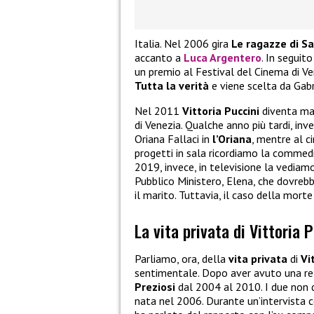
Italia. Nel 2006 gira
Le ragazze di S
accanto a
Luca Argentero
. In seguit
un premio al Festival del Cinema di Vene
Tutta la verità
e viene scelta da Gab
Nel 2011
Vittoria Puccini
diventa mad
di Venezia. Qualche anno più tardi, inv
Oriana Fallaci in
l’Oriana
, mentre al 
progetti in sala ricordiamo la comme
2019, invece, in televisione la vediam
Pubblico Ministero, Elena, che dovrebbe
il marito. Tuttavia, il caso della mort
La vita privata di Vittoria P
Parliamo, ora, della
vita privata
di
Vi
sentimentale. Dopo aver avuto una r
Preziosi
dal 2004 al 2010. I due non d
nata nel 2006. Durante un’intervista 