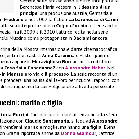
Sempre nello stesso anno, inoltre, interpreta la
Baronessa Maria Vetsera in
Il destino di un
principe
, una produzione Austria, Germania e
an Frediano
e nel 2007 la fiction
La baronessa di Carini
o alla sua interpretazione in
Colpo d’occhio
ottiene anche
zia. Tra il 2009 e il 2010 l’attrice recita nella serie
riele Muccino come protagonista in
Baciami ancora
.
rina della Mostra internazionale d’arte cinematografica
ece, entra nel cast di
Anna Karenina
e veste i panni di
cinema appare in
Meraviglioso Boccaccio
. Tra gli ultimi
dia
Cosa fai a Capodanno?
con
Alessandro Haber
. Nel
o in
Mentre ero via
e
Il processo
. La serie racconta di un
 prendersi una pausa dal lavoro per ricucire i rapporti con
e di una ragazzina la coinvolge anche a livello personale.
uccini: marito e figlia
ttoria Puccini
, facendo particolare attenzione alla sfera
elazione con
Claudio Santamaria
, si lega ad
Alessandro
i vent’anni
marito
e moglie, ma hanno una
figlia
, Elena,
con Grazia, riportata anche da
Donna Glamour
, l’attrice