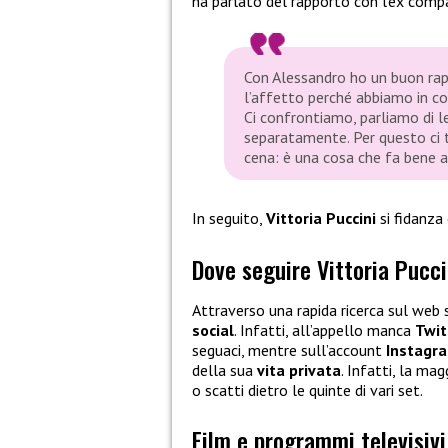
ha parlato del rapporto con l’ex comp
Con Alessandro ho un buon rap
l’affetto perché abbiamo in c
Ci confrontiamo, parliamo di l
separatamente. Per questo ci 
cena: è una cosa che fa bene a 
In seguito,
Vittoria Puccini
si fidanza 
Dove seguire Vittoria Puccin
Attraverso una rapida ricerca sul web
social
. Infatti, all’appello manca
Twit
seguaci, mentre sull’account
Instagr
della sua
vita privata
. Infatti, la ma
o scatti dietro le quinte di vari set.
Film e programmi televisivi