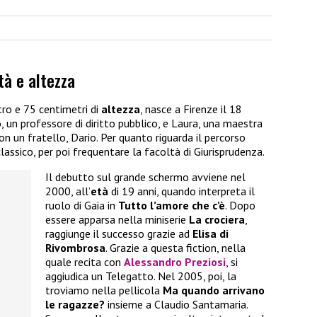
tà e altezza
tro e 75 centimetri di
altezza
, nasce a Firenze il 18
 un professore di diritto pubblico, e Laura, una maestra
n un fratello, Dario. Per quanto riguarda il percorso
classico, per poi frequentare la facoltà di Giurisprudenza.
Il debutto sul grande schermo avviene nel
2000, all’
età
di 19 anni, quando interpreta il
ruolo di Gaia in
Tutto l’amore che c’è
. Dopo
essere apparsa nella miniserie
La crociera
,
raggiunge il successo grazie ad
Elisa di
Rivombrosa
. Grazie a questa fiction, nella
quale recita con
Alessandro Preziosi
, si
aggiudica un Telegatto. Nel 2005, poi, la
troviamo nella pellicola
Ma quando arrivano
le ragazze?
insieme a Claudio Santamaria.