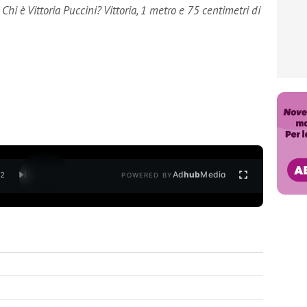
 Chi è Vittoria Puccini? Vittoria, 1 metro e 75 centimetri di
Ad
hub
Media
/
2
POWERED BY