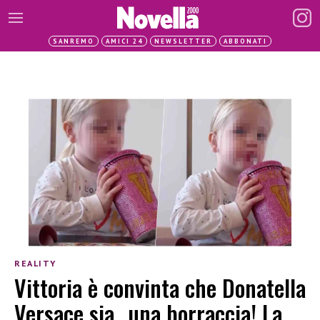
SANREMO
AMICI 24
NEWSLETTER
ABBONATI
REALITY
Vittoria è convinta che Donatella
Versace sia…una borraccia! La