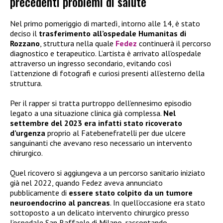
precedenti problemi di salute
Nel primo pomeriggio di martedì, intorno alle 14, è stato
deciso il
trasferimento all’ospedale Humanitas di
Rozzano
, struttura nella quale
Fedez
continuerà il percorso
diagnostico e terapeutico. L’artista è arrivato all’ospedale
attraverso un ingresso secondario, evitando così
l’attenzione di fotografi e curiosi presenti all’esterno della
struttura.
Per il rapper si tratta purtroppo dell’ennesimo episodio
legato a una situazione clinica già complessa.
Nel
settembre del 2023 era infatti stato ricoverato
d’urgenza
proprio al Fatebenefratelli per due ulcere
sanguinanti che avevano reso necessario un intervento
chirurgico.
Quel ricovero si aggiungeva a un percorso sanitario iniziato
già nel 2022, quando Fedez aveva annunciato
pubblicamente di
essere stato colpito da un tumore
neuroendocrino al pancreas
. In quell’occasione era stato
sottoposto a un delicato intervento chirurgico presso
l’ospedale San Raffaele di Milano, raccontando