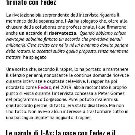
firmato con Fedez
La rivelazione più sorprendente dell’intervista riguarda il
momento della separazione.
J-Ax
ha spiegato che, oltre alla
chiusura della collaborazione professionale, i due firmarono
anche
un accordo di riservatezza
. “
Quando abbiamo chiuso
Newtopia abbiamo firmato un accordo che prevedeva penali
milionarie. C’era scritto che né io né lui avremmo dovuto parlare
della rottura. Io accettai subito quella proposta, senza nemmeno
trattare
” ha spiegato.
Una scelta che, secondo il rapper, lo ha portato a mantenere
il silenzio per anni, nonostante le continue domande ricevute
durante interviste e ospitate televisive. Il rapper ha poi
ricordato come
Fedez
, nel 2019, abbia raccontato il proprio
punto di vista durante l’intervista concessa a Peter Gomez
nel programma
La Confessione
. “Avrei potuto rivalermi su
quell’accordo perché, di fatto, era stato disatteso. Ma non
l’ho fatto. Non avevo alcun interesse a trasformare tutto in
una battaglia legale” ha aggiunto il rapper.
Le parole di J-Ax: la pace con Fedez e il