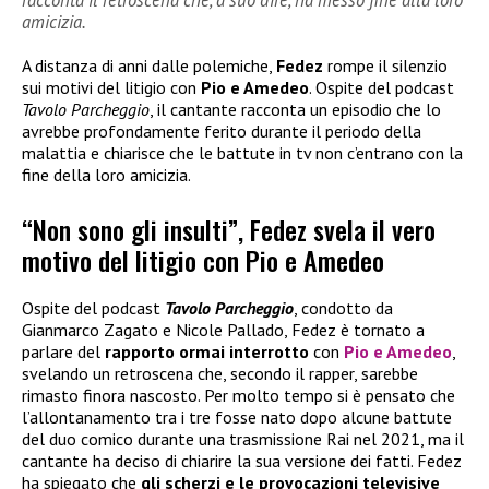
amicizia.
A distanza di anni dalle polemiche,
Fedez
rompe il silenzio
sui motivi del litigio con
Pio e Amedeo
. Ospite del podcast
Tavolo Parcheggio
, il cantante racconta un episodio che lo
avrebbe profondamente ferito durante il periodo della
malattia e chiarisce che le battute in tv non c’entrano con la
fine della loro amicizia.
“Non sono gli insulti”, Fedez svela il vero
motivo del litigio con Pio e Amedeo
Ospite del podcast
Tavolo Parcheggio
, condotto da
Gianmarco Zagato e Nicole Pallado, Fedez è tornato a
parlare del
rapporto ormai interrotto
con
Pio e Amedeo
,
svelando un retroscena che, secondo il rapper, sarebbe
rimasto finora nascosto. Per molto tempo si è pensato che
l’allontanamento tra i tre fosse nato dopo alcune battute
del duo comico durante una trasmissione Rai nel 2021, ma il
cantante ha deciso di chiarire la sua versione dei fatti. Fedez
ha spiegato che
gli scherzi e le provocazioni televisive