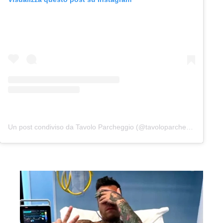
Un post condiviso da Tavolo Parcheggio (@tavoloparcheggio.podcast)