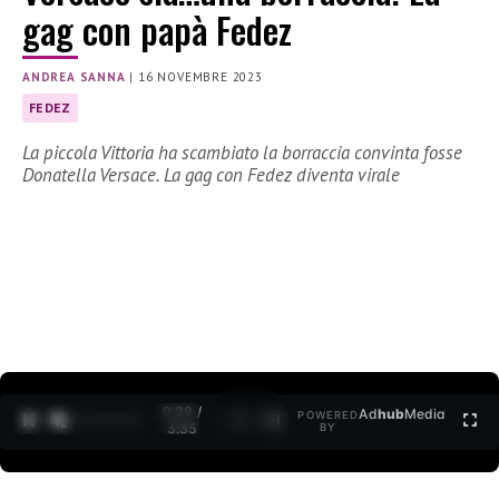
gag con papà Fedez
ANDREA SANNA
|
16 NOVEMBRE 2023
FEDEZ
La piccola Vittoria ha scambiato la borraccia convinta fosse
Donatella Versace. La gag con Fedez diventa virale
0:30 /
Ad
hub
Media
POWERED
1
/
2
3:35
BY