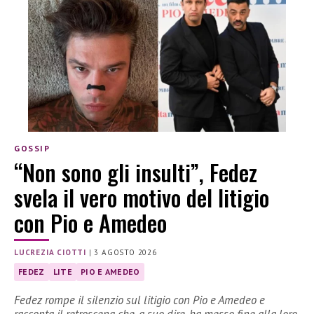
GOSSIP
“Non sono gli insulti”, Fedez
svela il vero motivo del litigio
con Pio e Amedeo
LUCREZIA CIOTTI
|
3 AGOSTO 2026
FEDEZ
LITE
PIO E AMEDEO
Fedez rompe il silenzio sul litigio con Pio e Amedeo e
racconta il retroscena che, a suo dire, ha messo fine alla loro