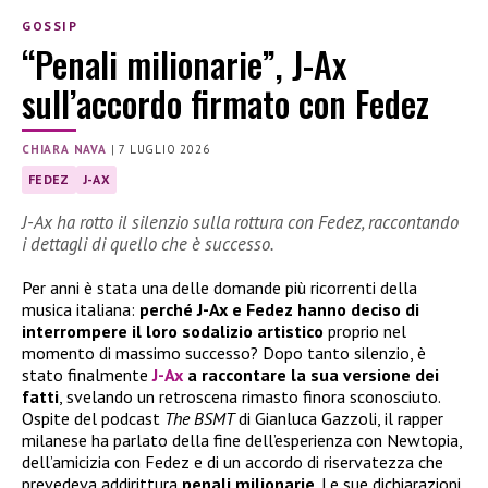
GOSSIP
“Penali milionarie”, J-Ax
sull’accordo firmato con Fedez
CHIARA NAVA
|
7 LUGLIO 2026
FEDEZ
J-AX
J-Ax ha rotto il silenzio sulla rottura con Fedez, raccontando
i dettagli di quello che è successo.
Per anni è stata una delle domande più ricorrenti della
musica italiana:
perché J-Ax e Fedez hanno deciso di
interrompere il loro sodalizio artistico
proprio nel
momento di massimo successo? Dopo tanto silenzio, è
stato finalmente
J-Ax
a raccontare la sua versione dei
fatti
, svelando un retroscena rimasto finora sconosciuto.
Ospite del podcast
The BSMT
di Gianluca Gazzoli, il rapper
milanese ha parlato della fine dell’esperienza con Newtopia,
dell’amicizia con Fedez e di un accordo di riservatezza che
prevedeva addirittura
penali milionarie
. Le sue dichiarazioni