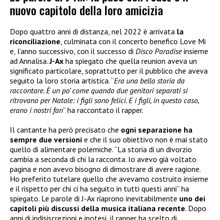
nuovo capitolo della loro amicizia
Dopo quattro anni di distanza, nel 2022 è arrivata
la
riconciliazione
, culminata con il concerto benefico Love Mi
e, l’anno successivo, con il successo di
Disco Paradise
insieme
ad Annalisa.
J-Ax
ha spiegato che quella reunion aveva un
significato particolare, soprattutto per il pubblico che aveva
seguito la loro storia artistica. “
Era una bella storia da
raccontare. È un po’ come quando due genitori separati si
ritrovano per Natale: i figli sono felici. E i figli, in questo caso,
erano i nostri fan
” ha raccontato il rapper.
Il cantante ha però precisato che
ogni separazione ha
sempre due versioni
e che il suo obiettivo non è mai stato
quello di alimentare polemiche. “La storia di un divorzio
cambia a seconda di chi la racconta. Io avevo già voltato
pagina e non avevo bisogno di dimostrare di avere ragione.
Ho preferito tutelare quello che avevamo costruito insieme
e il rispetto per chi ci ha seguito in tutti questi anni” ha
spiegato. Le parole di J-Ax riaprono inevitabilmente
uno dei
capitoli più discussi della musica italiana recente
. Dopo
anni di indisiscrezioni e ipotesi, il rapper ha scelto di