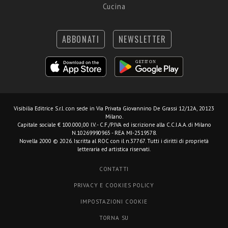
Cucina
ABBONATI
NEWSLETTER
Visibilia Editrice S.r.l.
con sede in Via Privata Giovannino De Grassi 12/12A, 20123
Milano.
Capitale sociale € 100.000,00 I.V. - C.F./P.IVA ed iscrizione alla C.C.I.A.A. di Milano
N.10269990965 - REA MI-2519578.
Novella 2000 © 2026. Iscritta al ROC con il n.37767. Tutti i diritti di proprietà
letteraria ed artistica riservati.
CONTATTI
PRIVACY E COOKIES POLICY
IMPOSTAZIONI COOKIE
TORNA SU