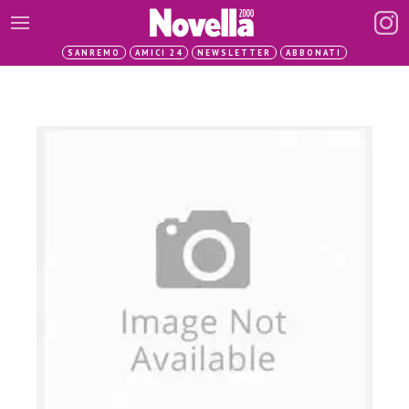
SANREMO
AMICI 24
NEWSLETTER
ABBONATI