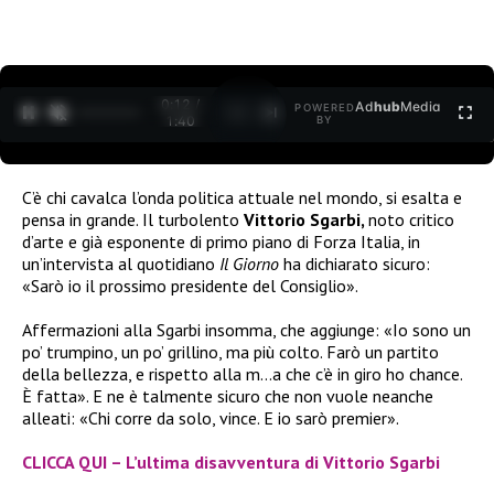
0:12 /
Ad
hub
Media
POWERED
1
/
2
1:40
BY
C’è chi cavalca l’onda politica attuale nel mondo, si esalta e
pensa in grande. Il turbolento
Vittorio Sgarbi,
noto critico
d’arte e già esponente di primo piano di Forza Italia, in
un’intervista al quotidiano
Il Giorno
ha dichiarato sicuro:
«Sarò io il prossimo presidente del Consiglio».
Affermazioni alla Sgarbi insomma, che aggiunge: «Io sono un
po’ trumpino, un po’ grillino, ma più colto. Farò un partito
della bellezza, e rispetto alla m…a che c’è in giro ho chance.
È fatta». E ne è talmente sicuro che non vuole neanche
alleati: «Chi corre da solo, vince. E io sarò premier».
CLICCA QUI – L’ultima disavventura di Vittorio Sgarbi