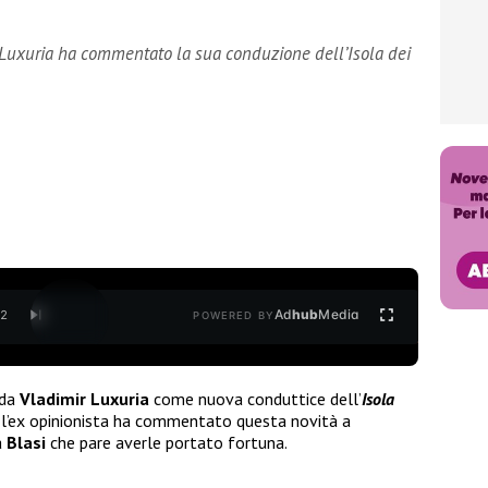
 Luxuria ha commentato la sua conduzione dell’Isola dei
Ad
hub
Media
/
2
POWERED BY
rda
Vladimir Luxuria
come nuova conduttice dell’
Isola
i l’ex opinionista ha commentato questa novità a
a
Blasi
che pare averle portato fortuna.