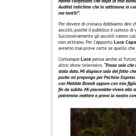
hanno confessato che dopo la mia elimin
Auditel indichino che la settimana in cui
ma tant’è!”.
Per dovere di cronaca dobbiamo dire c
ascolti, poiché il pubblico è curioso di
Successivamente gli ascolti vanno cal
non attirano. Per l’appunto
Luce Cap
avremo mai prove certe se quello che
Comunque
Luce
pensa anche al futuro 
altro show televisivo.
“Posso solo che 
stata data. Mi dispiace solo del fatto c
punto mi propongo per Pechino Express 
con Matilde Brandi oppure con mio figlio
fin da subito. Mi piacerebbe vivere allo 
potremmo mettere a prova la nostra con