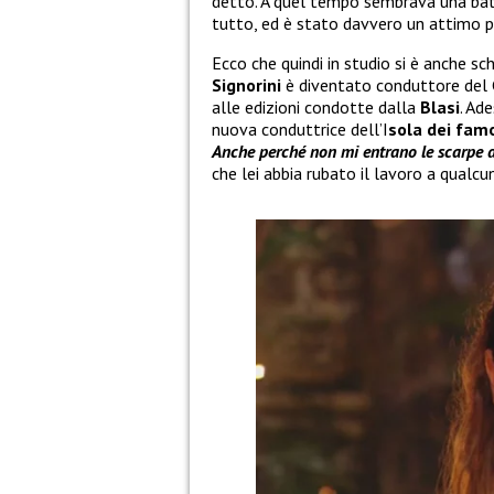
detto. A quel tempo sembrava una bat
tutto, ed è stato davvero un attimo pa
Ecco che quindi in studio si è anche s
Signorini
è diventato conduttore del 
alle edizioni condotte dalla
Blasi
. Ad
nuova conduttrice dell’I
sola dei fam
Anche perché non mi entrano le scarpe di
che lei abbia rubato il lavoro a qualcu