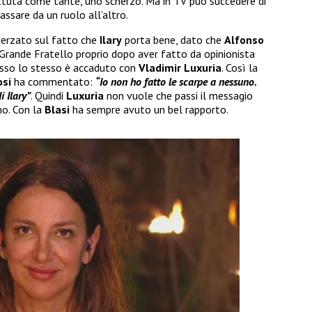
tuta come tante, uno scherzo. Ma in TV può succedere di
ssare da un ruolo all’altro.
cherzato sul fatto che
Ilary
porta bene, dato che
Alfonso
Grande Fratello proprio dopo aver fatto da opinionista
esso lo stesso è accaduto con
Vladimir Luxuria
. Così la
osi
ha commentato:
“Io non ho fatto le scarpe a nessuno.
 Ilary”
. Quindi
Luxuria
non vuole che passi il messagio
no. Con la
Blasi
ha sempre avuto un bel rapporto.