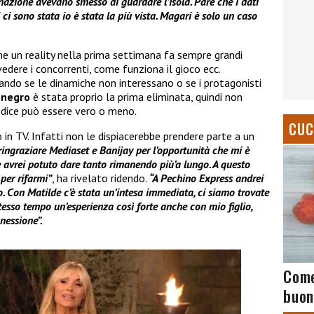
azione avevano smesso di guardare l’Isola. Pare che i dati
 ci sono stata io è stata la più vista. Magari è solo un caso
he un reality nella prima settimana fa sempre grandi
 vedere i concorrenti, come funziona il gioco ecc.
ando se le dinamiche non interessano o se i protagonisti
onegro
è stata proprio la prima eliminata, quindi non
 dice può essere vero o meno.
CUC
in TV. Infatti non le dispiacerebbe prendere parte a un
ringraziare Mediaset e Banijay per l’opportunità che mi è
he avrei potuto dare tanto rimanendo più’a lungo. A questo
per rifarmi”
, ha rivelato ridendo.
“A Pechino Express andrei
. Con Matilde c’è stata un’intesa immediata, ci siamo trovate
stesso tempo un’esperienza così forte anche con mio figlio,
nessione”.
Come
buon