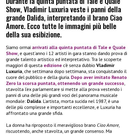
Durante la quinta puntata di Tale e Quale
Show, Vladimir Luxuria veste i panni della
grande Dalida, interpretando il brano Ciao
Amore. Ecco tutte le immagini più belle
della sua esibizione.
Siamo ormai
arrivati alla quinta puntata di
Tale e Quale
Show
, e quest’anno i 12 artisti in gara stanno dando prova di
grande talento artistico ed interpretativo. Tra le scoperte
maggiori di questa
edizione
c’è senza dubbio
Vladimir
Luxuria
, che settimana dopo settimana, sta conquistando il
cuore del pubblico e della giuria.
Dopo aver imitato
Renato
Zero
la scorsa puntata, ottenendo un grande successo
,
stavolta l’ex parlamentare si mette alla prova vestendo i
panni di una delle più grandi voci del panorama musicale
mondiale:
Dalida
. L’artista, morta sucida nel 1987, è una
delle più complesse e importanti eccellenze, e Luxuria ha
affrontato una grande sfida.
La donna ha riproposto il meraviglioso brano
Ciao Amore
,
riscuotendo, anche stavolta, un grande consenso. Ma