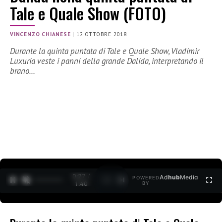
Tale e Quale Show (FOTO)
VINCENZO CHIANESE
|
12 OTTOBRE 2018
Durante la quinta puntata di Tale e Quale Show, Vladimir
Luxuria veste i panni della grande Dalida, interpretando il
brano…
0:28 /
Ad
hub
Media
POWERED
1
/
2
1:40
BY