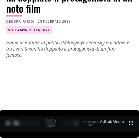
noto film
DEBORA PARIGI
|
28 FEBBRAIO 2022
VOLDYMYR ZELENSKYY
Prima di entrare in politica Volodymyr Zelensky era attore e
tra i vari lavori ha doppiato il protagonista di un film
famoso.
0:27 /
Ad
hub
Media
POWERED
1
/
2
3:35
BY