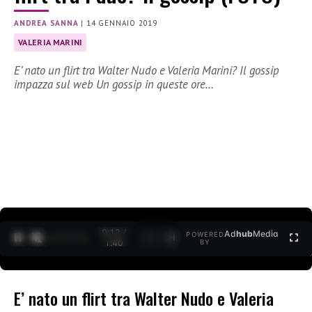
ANDREA SANNA
|
14 GENNAIO 2019
VALERIA MARINI
E’ nato un flirt tra Walter Nudo e Valeria Marini? Il gossip
impazza sul web Un gossip in queste ore…
0:12 /
Ad
hub
Media
POWERED
1
/
2
1:40
BY
E’ nato un flirt tra Walter Nudo e Valeria