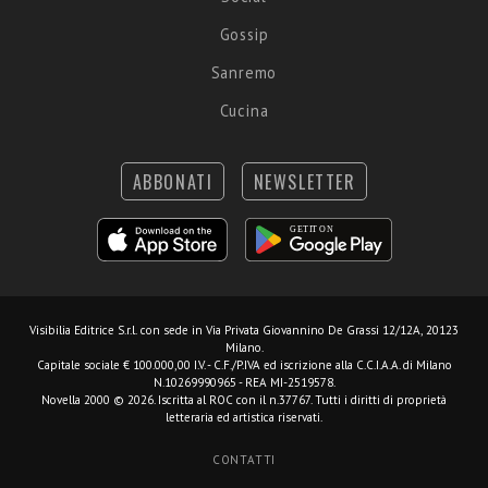
Gossip
Sanremo
Cucina
ABBONATI
NEWSLETTER
Visibilia Editrice S.r.l.
con sede in Via Privata Giovannino De Grassi 12/12A, 20123
Milano.
Capitale sociale € 100.000,00 I.V. - C.F./P.IVA ed iscrizione alla C.C.I.A.A. di Milano
N.10269990965 - REA MI-2519578.
Novella 2000 © 2026. Iscritta al ROC con il n.37767. Tutti i diritti di proprietà
letteraria ed artistica riservati.
CONTATTI