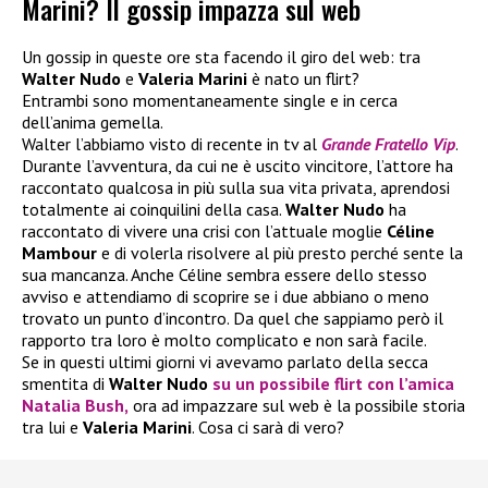
Marini? Il gossip impazza sul web
Un gossip in queste ore sta facendo il giro del web: tra
Walter Nudo
e
Valeria Marini
è nato un flirt?
Entrambi sono momentaneamente single e in cerca
dell’anima gemella.
Walter l’abbiamo visto di recente in tv al
Grande Fratello Vip
.
Durante l’avventura, da cui ne è uscito vincitore, l’attore ha
raccontato qualcosa in più sulla sua vita privata, aprendosi
totalmente ai coinquilini della casa.
Walter Nudo
ha
raccontato di vivere una crisi con l’attuale moglie
Céline
Mambour
e di volerla risolvere al più presto perché sente la
sua mancanza. Anche Céline sembra essere dello stesso
avviso e attendiamo di scoprire se i due abbiano o meno
trovato un punto d’incontro. Da quel che sappiamo però il
rapporto tra loro è molto complicato e non sarà facile.
Se in questi ultimi giorni vi avevamo parlato della secca
smentita di
Walter Nudo
su un possibile flirt con l’amica
Natalia Bush
,
ora ad impazzare sul web è la possibile storia
tra lui e
Valeria Marini
. Cosa ci sarà di vero?