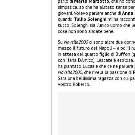
parlo di
Marta Marzotto
, che ho con
simpatica, so che ha aiutato tante pers
giovani. Volevo parlare anche di
Anna 
quando
Tullio Solenghi
mi ha raccont
tutto, Solenghi sia l’unico uomo che 
cose non sono andate bene.
Su
Novella2000
ci sono altre due donn
mezzo il futuro del Napoli – e poi il 
in attesa del quarto figlio di Buffon (
con Ilaria D’Amico). L’estate è esplosa
ha piantato Lucas e che ce ne parler
Novella2000
, che rivela la passione di
P
Sara una bellissima ragazza con cui pa
vostro Roberto.