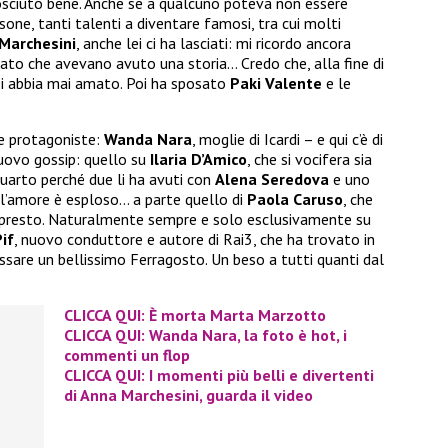
osciuto bene. Anche se a qualcuno poteva non essere
one, tanti talenti a diventare famosi, tra cui molti
Marchesini
, anche lei ci ha lasciati: mi ricordo ancora
ato che avevano avuto una storia… Credo che, alla fine di
lei abbia mai amato. Poi ha sposato
Paki Valente
e le
e protagoniste:
Wanda Nara
, moglie di Icardi – e qui c’è di
nuovo gossip: quello su
Ilaria D’Amico
, che si vocifera sia
quarto perché due li ha avuti con
Alena Seredova
e uno
, l’amore è esploso… a parte quello di
Paola Caruso
, che
à presto. Naturalmente sempre e solo esclusivamente su
if
, nuovo conduttore e autore di Rai3, che ha trovato in
ssare un bellissimo Ferragosto. Un beso a tutti quanti dal
CLICCA QUI: È morta Marta Marzotto
CLICCA QUI: Wanda Nara, la foto è hot, i
commenti un flop
CLICCA QUI: I momenti più belli e divertenti
di Anna Marchesini, guarda il video