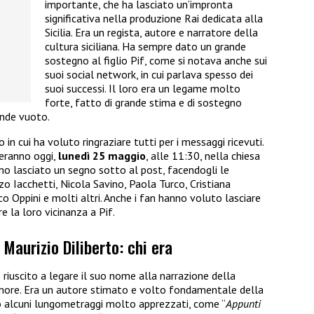
importante, che ha lasciato un’impronta
significativa nella produzione Rai dedicata alla
Sicilia. Era un regista, autore e narratore della
cultura siciliana. Ha sempre dato un grande
sostegno al figlio Pif, come si notava anche sui
suoi social network, in cui parlava spesso dei
suoi successi. Il loro era un legame molto
forte, fatto di grande stima e di sostegno
ande vuoto.
 in cui ha voluto ringraziare tutti per i messaggi ricevuti.
geranno oggi,
lunedì 25 maggio
, alle 11:30, nella chiesa
nno lasciato un segno sotto al post, facendogli le
zo Iacchetti, Nicola Savino, Paola Turco, Cristiana
o Oppini e molti altri. Anche i fan hanno voluto lasciare
 la loro vicinanza a Pif.
 Maurizio Diliberto: chi era
 riuscito a legare il suo nome alla narrazione della
amore. Era un autore stimato e volto fondamentale della
to alcuni lungometraggi molto apprezzati, come “
Appunti