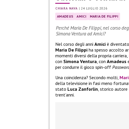
CHIARA NAVA
|
24 LUGLIO 2026
AMADEUS
AMICI
MARIA DE FILIPPI
Perché Maria De Filippi, nel corso de
Simona Ventura ad Amici?
Nel corso degli anni
Amici
è diventato
Maria De Filippi
ha spesso accolto art
momenti diversi della propria carriera
con
Simona Ventura
, con
Amadeus
e
per condurre il gioco spin-off
Passwor
Una coincidenza? Secondo molti,
Mari
della televisione in fasi meno fortuna
stato
Luca Zanforlin
, storico autore
trent’anni.