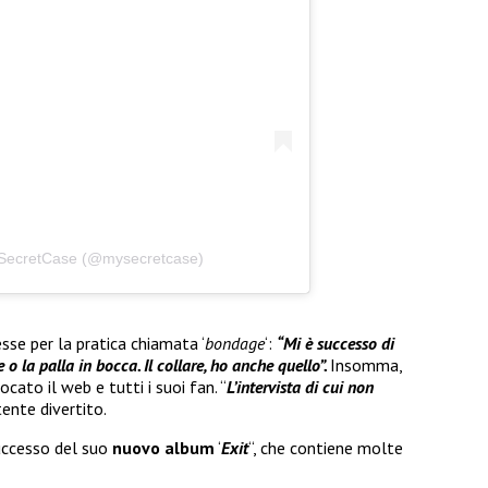
ySecretCase (@mysecretcase)
esse per la pratica chiamata ‘
bondage
‘:
“Mi è successo di
o la palla in bocca. Il collare, ho anche quello”.
Insomma,
cato il web e tutti i suoi fan. “
L’intervista di cui non
tente divertito.
uccesso del suo
nuovo album
‘
Exit
“, che contiene molte