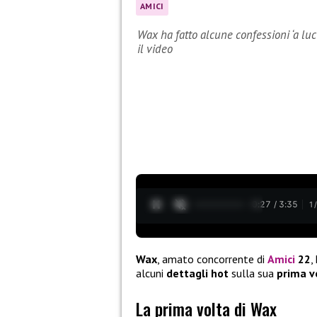
AMICI
Wax ha fatto alcune confessioni ‘a luc
il video
0:28 / 3:35
1
Wax
, amato concorrente di
Amici
22
,
alcuni
dettagli hot
sulla sua
prima v
La prima volta di Wax