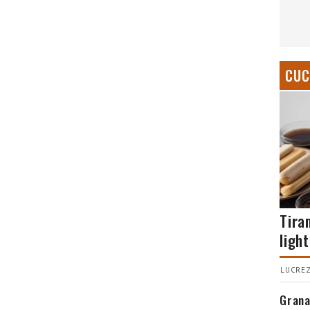
CUC
Tira
light
LUCREZ
Grana