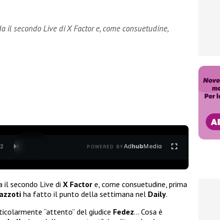
da il secondo Live di X Factor e, come consuetudine,
Ad
hub
Media
/
2
POWERED BY
a il secondo Live di
X Factor
e, come consuetudine, prima
azzoti
ha fatto il punto della settimana nel
Daily
.
rticolarmente “attento” del giudice
Fedez
… Cosa è