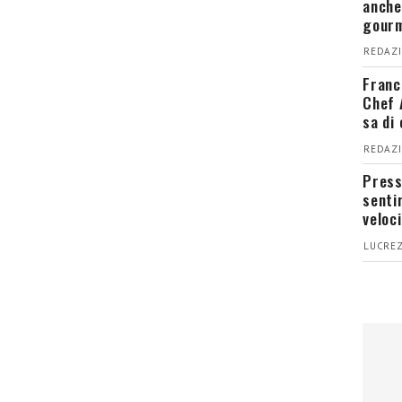
anche
gour
REDAZI
Franc
Chef 
sa di
REDAZI
Press
senti
veloci
LUCREZ