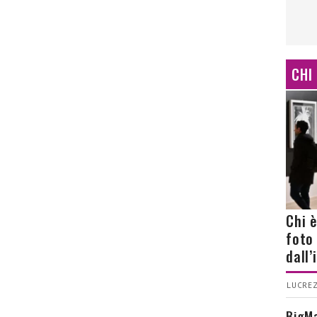
CHI
Chi 
foto
dall
LUCREZ
BigMa