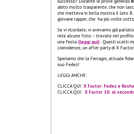
successo? Durante le prove generali
R
abito molto trasparente, che non lasc
che metteva in bella mostra il lato B
giovane rapper, che ha più volte sot
Se vi ricordate, vi avevamo già parlato
rete alcune foto – trovate nel profilo
una festa
(
leggi qui
)
. Questi scatti r
coincidenze, un after party di X Facto
Speriamo che la Ferragni, attuale fidan
suo Fedez!
LEGGI ANCHE:
CLICCA QUI:
X Factor: Fedez e Rosh
CLICCA QUI:
X Factor 10: al secondo 