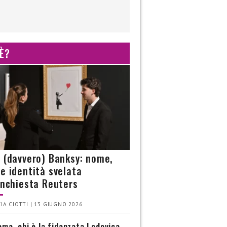
 È?
è (davvero) Banksy: nome,
 e identità svelata
’inchiesta Reuters
IA CIOTTI | 13 GIUGNO 2026
ma, chi è la fidanzata Lodovica