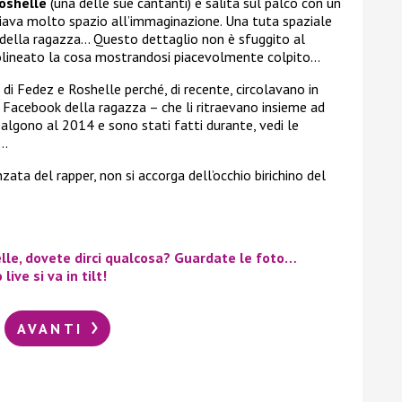
oshelle
(una delle sue cantanti) è salita sul palco con un
iava molto spazio all’immaginazione. Una tuta spaziale
 della ragazza… Questo dettaglio non è sfuggito al
tolineato la cosa mostrandosi piacevolmente colpito…
 di Fedez e Roshelle perché, di recente, circolavano in
 Facebook della ragazza – che li ritraevano insieme ad
isalgono al 2014 e sono stati fatti durante, vedi le
r…
zata del rapper, non si accorga dell’occhio birichino del
elle, dovete dirci qualcosa? Guardate le foto…
live si va in tilt!
AVANTI