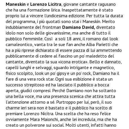
Maneskin
e
Lorenzo Licitra
, giovane cantante ragusano
che ha una formazione lirica. Inaspettatamente è stato
proprio lui a vincere l’undicesima edizione. Per tutta la durata
del programma, i più quotati sono stai i Maneskin. Merito
indubbiamente del frontman
Damiano David,
diventato
idolo non solo delle giovanissime, ma anche di tutto il
pubblico femminile. Così a soli 18 anni, il romano dal look
camaleontico, vanta tra le sue fan anche Alba Parietti che
ha a più riprese dichiarato di essere pazza di lui ammettendo
pubblicamente di cedere al fascino un po’ maledetto del
cantante, diventato la sua «icona erotica». Bello e dannato,
capelli lunghi e selvaggi, sguardo intrigante e magnetico,
fisico scolpito, look un po’ gipsy e un po’ rock, Damiano ha il
fare di una vera rock star. Ogni sua esibizione è stata un
successo strepitoso ed ha lasciato il pubblico a bocca
aperta, giudici compresi. Perché Damiano non ha soltanto
una bella voce, ma una presenza scenica che attira tutta
l’attenzione attorno a sé. Purtroppo per lui, però, il suo
charme ieri sera non è bastato e il pubblico ha scelto di
premiare Lorenzo Nicitra. Una scelta che ha reso felice
ovviamente Mara Maionchi, anche lei incredula, ma che ha
creato un polverone sui social. Molti utenti, infatti hanno