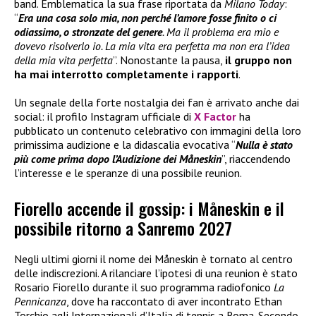
band. Emblematica la sua frase riportata da
Milano Today
:
“
Era una cosa solo mia, non perché l’amore fosse finito o ci
odiassimo, o stronzate del genere
. Ma il problema era mio e
dovevo risolverlo io. La mia vita era perfetta ma non era l’idea
della mia vita perfetta
”. Nonostante la pausa,
il gruppo
non
ha
mai interrotto completamente i rapporti
.
Un segnale della forte nostalgia dei fan è arrivato anche dai
social: il profilo Instagram ufficiale di
X Factor
ha
pubblicato un contenuto celebrativo con immagini della loro
primissima audizione e la didascalia evocativa “
Nulla è stato
più come prima dopo l’Audizione dei Måneskin
”, riaccendendo
l’interesse e le speranze di una possibile reunion.
Fiorello accende il gossip: i Måneskin e il
possibile ritorno a Sanremo 2027
Negli ultimi giorni il nome dei Måneskin è tornato al centro
delle indiscrezioni. A rilanciare l’ipotesi di una reunion è stato
Rosario Fiorello durante il suo programma radiofonico
La
Pennicanza
, dove ha raccontato di aver incontrato Ethan
Torchio agli Internazionali d’Italia di tennis a Roma. Secondo