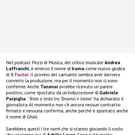
Nel podcast Pezzi di Musica, del critico musicale
Andrea
Laffranchi
, è emerso il nome di
Irama
come nuovo giudice
di
X Factor
. Il provino del cantante sembra aver davvero
convinto la produzione, ma per il momento non ci sono
conferme. Anche
Tananai
avrebbe ricevuto un parere
positivo, come riportato da un’indiscrezione di
Gabriele
Parpiglia
. “
Testa a testa tra Tananai e Irama
” ha dichiarato il
giornalista. Al momento non c’è ancora nessun contratto
firmato e nessuna conferma, anche perché è spuntato anche
il nome di Ghali.
Sarebbero questi i tre nomi che si stanno giocando il ruolo
che un tempo era di
Achille Lauro
. Sono tutti molto