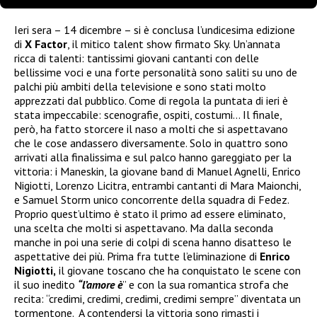
Ieri sera – 14 dicembre – si è conclusa l’undicesima edizione
di
X Factor
, il mitico talent show firmato Sky. Un’annata
ricca di talenti: tantissimi giovani cantanti con delle
bellissime voci e una forte personalità sono saliti su uno de
palchi più ambiti della televisione e sono stati molto
apprezzati dal pubblico. Come di regola la puntata di ieri è
stata impeccabile: scenografie, ospiti, costumi… Il finale,
però, ha fatto storcere il naso a molti che si aspettavano
che le cose andassero diversamente. Solo in quattro sono
arrivati alla finalissima e sul palco hanno gareggiato per la
vittoria: i Maneskin, la giovane band di Manuel Agnelli, Enrico
Nigiotti, Lorenzo Licitra, entrambi cantanti di Mara Maionchi,
e Samuel Storm unico concorrente della squadra di Fedez.
Proprio quest’ultimo è stato il primo ad essere eliminato,
una scelta che molti si aspettavano. Ma dalla seconda
manche in poi una serie di colpi di scena hanno disatteso le
aspettative dei più. Prima fra tutte l’eliminazione di
Enrico
Nigiotti,
il giovane toscano che ha conquistato le scene con
il suo inedito
“l’amore è
” e con la sua romantica strofa che
recita: “credimi, credimi, credimi, credimi sempre” diventata un
tormentone. A contendersi la vittoria sono rimasti i