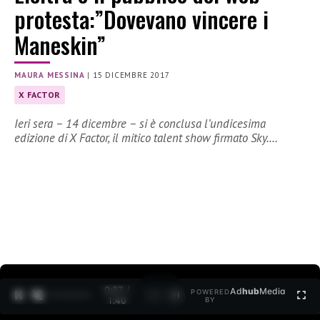
protesta:”Dovevano vincere i
Maneskin”
MAURA MESSINA
|
15 DICEMBRE 2017
X FACTOR
Ieri sera – 14 dicembre – si è conclusa l’undicesima
edizione di X Factor, il mitico talent show firmato Sky.…
0:28 /
Ad
hub
Media
POWERED
1
/
2
1:40
BY