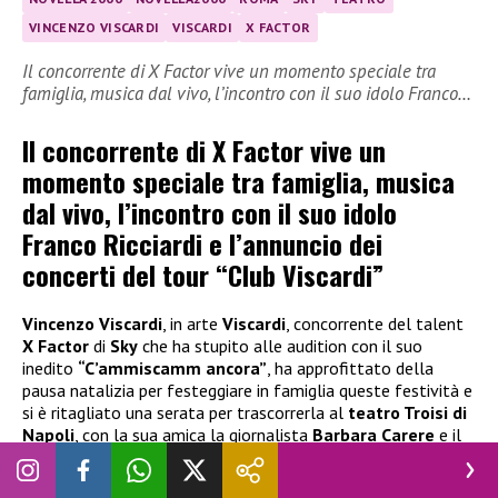
VINCENZO VISCARDI
VISCARDI
X FACTOR
Il concorrente di X Factor vive un momento speciale tra
famiglia, musica dal vivo, l’incontro con il suo idolo Franco…
Il concorrente di X Factor vive un
momento speciale tra famiglia, musica
dal vivo, l’incontro con il suo idolo
Franco Ricciardi e l’annuncio dei
concerti del tour “Club Viscardi”
Vincenzo Viscardi
, in arte
Viscardi
, concorrente del talent
X Factor
di
Sky
che ha stupito alle audition con il suo
inedito
“C’ammiscamm ancora”
, ha approfittato della
pausa natalizia per festeggiare in famiglia queste festività e
si è ritagliato una serata per trascorrerla al
teatro Troisi di
Napoli
, con la sua amica la giornalista
Barbara Carere
e il
duo produttore
Giada De Prisco
, per assistere al concerto
del suo idolo musicale
Franco Ricciardi
e per conoscerlo da