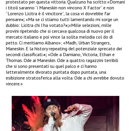
protestato per questa vittoria. Qualcuno ha scritto:«Domani
i titoli saranno “i Maneskin non vincono X Factor” e non
“Lorenzo Licitra è il vincitore”, la cosa vi dovrebbe far
pensare
»;
«Ma se ci stiamo tutti lamentando mi sorge un
dubbio: Licitra chi l’ha votato?
»;
«Mille selezioni, mille
provini ripetendo che si cercava qualcosa di nuovo per il
mercato italiano e poi vince la solita melodia col do di
petto. Ci meritiamo Albano»; «Madh, Urban Strangers,
Maneskin. E la history repeating del potenziale sprecato dei
secondi classificati.
»;
«Ode a Damiano, Victoria, Ethan e
Thomas. Ode ai Maneskin. Ode a quattro ragazzini terribili
che si sono presentati su quel palco e ci hanno
letteralmente divorato puntata dopo puntata, una
esibizione stratosferica alla volta. Ode a chi avrebbe dovuto
vincere.»