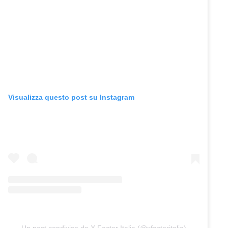
Visualizza questo post su Instagram
Un post condiviso da X Factor Italia (@xfactoritalia)