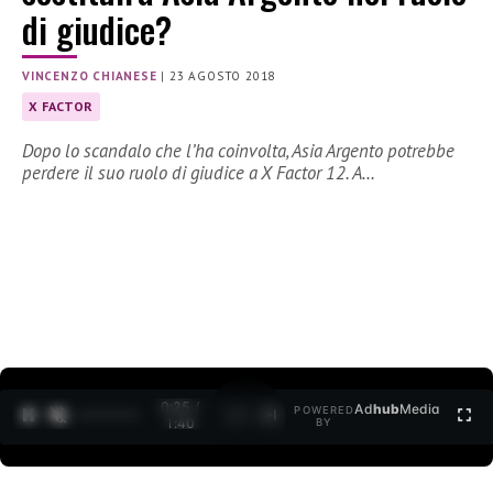
di giudice?
VINCENZO CHIANESE
|
23 AGOSTO 2018
X FACTOR
Dopo lo scandalo che l’ha coinvolta, Asia Argento potrebbe
perdere il suo ruolo di giudice a X Factor 12. A…
0:26 /
Ad
hub
Media
POWERED
1
/
2
1:40
BY