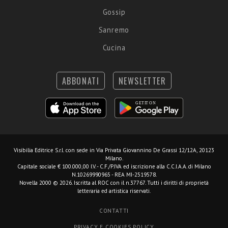
Gossip
Sanremo
Cucina
ABBONATI
NEWSLETTER
Visibilia Editrice S.r.l.
con sede in Via Privata Giovannino De Grassi 12/12A, 20123
Milano.
Capitale sociale € 100.000,00 I.V. - C.F./P.IVA ed iscrizione alla C.C.I.A.A. di Milano
N.10269990965 - REA MI-2519578.
Novella 2000 © 2026. Iscritta al ROC con il n.37767. Tutti i diritti di proprietà
letteraria ed artistica riservati.
CONTATTI
PRIVACY E COOKIES POLICY