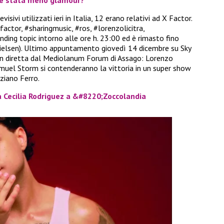
isivi utilizzati ieri in Italia, 12 erano relativi ad X Factor.
ctor, #sharingmusic, #ros, #lorenzolicitra,
nding topic intorno alle ore h. 23:00 ed è rimasto fino
Nielsen). Ultimo appuntamento giovedì 14 dicembre su Sky
 in diretta dal Mediolanum Forum di Assago: Lorenzo
 Samuel Storm si contenderanno la vittoria in un super show
iziano Ferro.
 Cecilia Rodriguez a &#8220;Zoccolandia