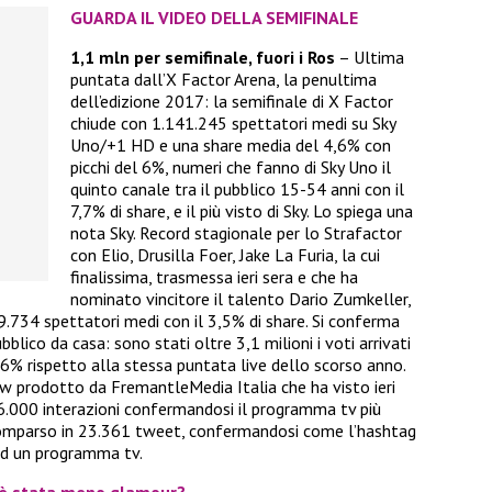
GUARDA IL VIDEO DELLA SEMIFINALE
1,1 mln per semifinale, fuori i Ros
– Ultima
puntata dall’X Factor Arena, la penultima
dell’edizione 2017: la semifinale di X Factor
chiude con 1.141.245 spettatori medi su Sky
Uno/+1 HD e una share media del 4,6% con
picchi del 6%, numeri che fanno di Sky Uno il
quinto canale tra il pubblico 15-54 anni con il
7,7% di share, e il più visto di Sky. Lo spiega una
nota Sky. Record stagionale per lo Strafactor
con Elio, Drusilla Foer, Jake La Furia, la cui
finalissima, trasmessa ieri sera e che ha
nominato vincitore il talento Dario Zumkeller,
.734 spettatori medi con il 3,5% di share. Si conferma
blico da casa: sono stati oltre 3,1 milioni i voti arrivati
l +6% rispetto alla stessa puntata live dello scorso anno.
how prodotto da FremantleMedia Italia che ha visto ieri
16.000 interazioni confermandosi il programma tv più
mparso in 23.361 tweet, confermandosi come l’hashtag
 ad un programma tv.
 è stata meno glamour?