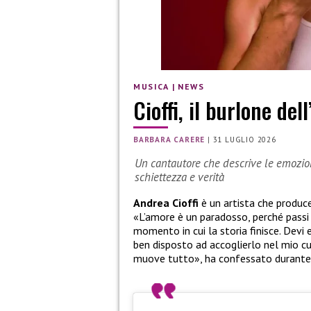
MUSICA
|
NEWS
Cioffi, il burlone del
BARBARA CARERE
|
31 LUGLIO 2026
Un cantautore che descrive le emozi
schiettezza e verità
Andrea Cioffi
è un artista che produce
«L’amore è un paradosso, perché passi 
momento in cui la storia finisce. Devi
ben disposto ad accoglierlo nel mio c
muove tutto», ha confessato durante l