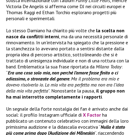
solista internazionale con l’album
Funny Little Fears
, mentre
Victoria De Angelis si afferma come DJ nei circuiti europei e
Thomas Raggi ed Ethan Torchio esplorano progetti più
personali e sperimentali.
Lo stesso Damiano ha chiarito più volte che
la scelta non
nasce da conflitti interni
, ma da una necessità personale di
rinnovamento. In un’intervista ha spiegato che la pressione e
la stanchezza lo avevano portato a sentirsi distante dalla
propria idea di percorso artistico, sottolineando che si è
trattato di un’esigenza individuale e non di una rottura con la
band. Emblematica la sua frase riportata da
Milano Today
:
“
Era una cosa solo mia, non perché l’amore fosse finito o ci
odiassimo, o stronzate del genere
. Ma il problema era mio e
dovevo risolverlo io. La mia vita era perfetta ma non era l’idea
della mia vita perfetta
”. Nonostante la pausa,
il gruppo
non
ha
mai interrotto completamente i rapporti
.
Un segnale della forte nostalgia dei fan è arrivato anche dai
social: il profilo Instagram ufficiale di
X Factor
ha
pubblicato un contenuto celebrativo con immagini della loro
primissima audizione e la didascalia evocativa “
Nulla è stato
più come prima dopo l’Audizione dei Måneskin
”, riaccendendo