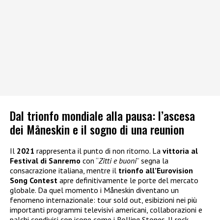
Dal trionfo mondiale alla pausa: l’ascesa
dei Måneskin e il sogno di una reunion
Il
2021
rappresenta il punto di non ritorno. La
vittoria al
Festival di Sanremo
con “
Zitti e buoni
” segna la
consacrazione italiana, mentre il
trionfo all’Eurovision
Song Contest
apre definitivamente le porte del mercato
globale. Da quel momento i Måneskin diventano un
fenomeno internazionale: tour sold out, esibizioni nei più
importanti programmi televisivi americani, collaborazioni e
palchi condivisi con icone come i Rolling Stones. Il rock