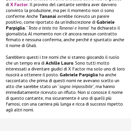
di
X Factor
. Il provino del cantante sembra aver davvero
convinto la produzione, ma per il momento non ci sono
conferme. Anche
Tananai
avrebbe ricevuto un parere
positivo, come riportato da un’indiscrezione di
Gabriele
Parpiglia
. “
Testa a testa tra Tananai e Irama
” ha dichiarato il
giornalista. Al momento non c’è ancora nessun contratto
firmato e nessuna conferma, anche perché è spuntato anche
il nome di Ghali.
Sarebbero questi i tre nomi che si stanno giocando il ruolo
che un tempo era di
Achille Lauro
. Sono tutti molto
interessati a diventare giudici di X Factor ma solo uno di loro
riuscirà a ottenere il posto.
Gabriele Parpiglia
ha anche
raccontato che prima di questi nomi ne avevano scelto un
alto che sarebbe stato un “
sogno impossibile
“, ma hanno
immediatamente ricevuto un rifiuto. Non si conosce il nome
di questo cantante, ma sicuramente è uno di quelli più
famosi, con una carriera più lunga e ricca di successi rispetto
agli altri nomi.