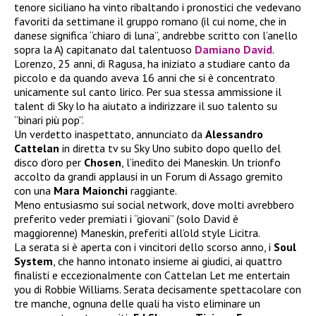
tenore siciliano ha vinto ribaltando i pronostici che vedevano
favoriti da settimane il gruppo romano (il cui nome, che in
danese significa “chiaro di luna”, andrebbe scritto con l’anello
sopra la A) capitanato dal talentuoso
Damiano David
.
Lorenzo, 25 anni, di Ragusa, ha iniziato a studiare canto da
piccolo e da quando aveva 16 anni che si è concentrato
unicamente sul canto lirico. Per sua stessa ammissione il
talent di Sky lo ha aiutato a indirizzare il suo talento su
“binari più pop”.
Un verdetto inaspettato, annunciato da
Alessandro
Cattelan
in diretta tv su Sky Uno subito dopo quello del
disco d’oro per
Chosen
, l’inedito dei Maneskin. Un trionfo
accolto da grandi applausi in un Forum di Assago gremito
con una
Mara Maionchi
raggiante.
Meno entusiasmo sui social network, dove molti avrebbero
preferito veder premiati i “giovani” (solo David è
maggiorenne) Maneskin, preferiti all’old style Licitra.
La serata si è aperta con i vincitori dello scorso anno, i
Soul
System
, che hanno intonato insieme ai giudici, ai quattro
finalisti e eccezionalmente con Cattelan Let me entertain
you di Robbie Williams. Serata decisamente spettacolare con
tre manche, ognuna delle quali ha visto eliminare un