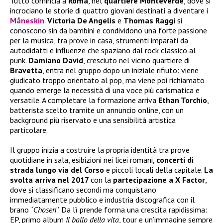
Tutto comincia a
Roma
, nel
quartiere Monteverde
, dove si
incrociano le storie di quattro giovani destinati a diventare i
Måneskin
.
Victoria De Angelis
e
Thomas Raggi
si
conoscono sin da bambini e condividono una forte passione
per la musica, tra prove in casa, strumenti imparati da
autodidatti e influenze che spaziano dal rock classico al
punk.
Damiano David
, cresciuto nel vicino quartiere di
Bravetta
, entra nel gruppo dopo un iniziale rifiuto: viene
giudicato troppo orientato al pop, ma viene poi richiamato
quando emerge la necessità di una voce più carismatica e
versatile. A completare la formazione arriva
Ethan Torchio
,
batterista scelto tramite un annuncio online, con un
background più riservato e una sensibilità artistica
particolare.
Il gruppo inizia a costruire la propria identità tra prove
quotidiane in sala, esibizioni nei licei romani,
concerti di
strada lungo via del Corso
e piccoli locali della capitale.
La
svolta arriva nel 2017
con la
partecipazione a X Factor
,
dove si classificano secondi ma conquistano
immediatamente pubblico e industria discografica con il
brano “
Chosen
”. Da lì prende forma una crescita rapidissima:
EP, primo album
Il ballo della vita
, tour e un’immagine sempre