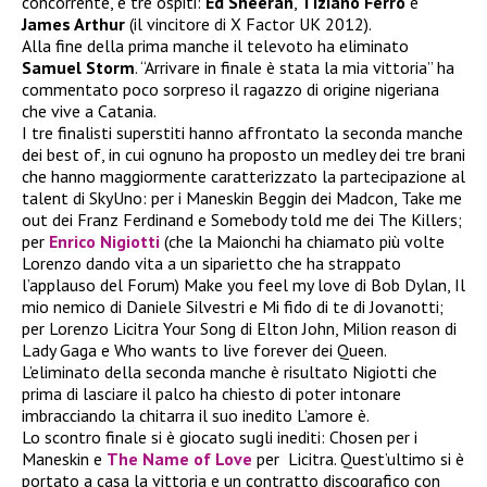
concorrente, e tre ospiti:
Ed Sheeran
,
Tiziano Ferro
e
James Arthur
(il vincitore di X Factor UK 2012).
Alla fine della prima manche il televoto ha eliminato
Samuel Storm
. “Arrivare in finale è stata la mia vittoria” ha
commentato poco sorpreso il ragazzo di origine nigeriana
che vive a Catania.
I tre finalisti superstiti hanno affrontato la seconda manche
dei best of, in cui ognuno ha proposto un medley dei tre brani
che hanno maggiormente caratterizzato la partecipazione al
talent di SkyUno: per i Maneskin Beggin dei Madcon, Take me
out dei Franz Ferdinand e Somebody told me dei The Killers;
per
Enrico Nigiotti
(che la Maionchi ha chiamato più volte
Lorenzo dando vita a un siparietto che ha strappato
l’applauso del Forum) Make you feel my love di Bob Dylan, Il
mio nemico di Daniele Silvestri e Mi fido di te di Jovanotti;
per Lorenzo Licitra Your Song di Elton John, Milion reason di
Lady Gaga e Who wants to live forever dei Queen.
L’eliminato della seconda manche è risultato Nigiotti che
prima di lasciare il palco ha chiesto di poter intonare
imbracciando la chitarra il suo inedito L’amore è.
Lo scontro finale si è giocato sugli inediti: Chosen per i
Maneskin e
The Name of Love
per Licitra. Quest’ultimo si è
portato a casa la vittoria e un contratto discografico con