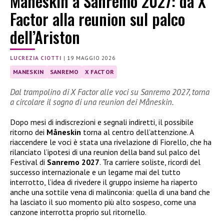
Måneskin a Sanremo 2027: da X
Factor alla reunion sul palco
dell’Ariston
LUCREZIA CIOTTI
|
19 MAGGIO 2026
MANESKIN
SANREMO
X FACTOR
Dal trampolino di X Factor alle voci su Sanremo 2027, torna
a circolare il sogno di una reunion dei Måneskin.
Dopo mesi di indiscrezioni e segnali indiretti, il possibile
ritorno dei
Måneskin
torna al centro dell’attenzione. A
riaccendere le voci è stata una rivelazione di Fiorello, che ha
rilanciato l’ipotesi di una reunion della band sul palco del
Festival di
Sanremo 2027
. Tra carriere soliste, ricordi del
successo internazionale e un legame mai del tutto
interrotto, l’idea di rivedere il gruppo insieme ha riaperto
anche una sottile vena di malinconia: quella di una band che
ha lasciato il suo momento più alto sospeso, come una
canzone interrotta proprio sul ritornello.