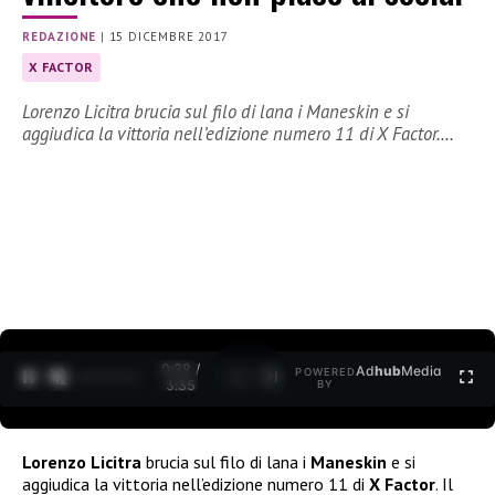
REDAZIONE
|
15 DICEMBRE 2017
X FACTOR
Lorenzo Licitra brucia sul filo di lana i Maneskin e si
aggiudica la vittoria nell’edizione numero 11 di X Factor.…
0:30 /
Ad
hub
Media
POWERED
1
/
2
3:35
BY
Lorenzo Licitra
brucia sul filo di lana i
Maneskin
e si
aggiudica la vittoria nell’edizione numero 11 di
X Factor
. Il