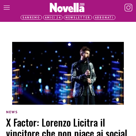
SANREMO
AMICI 24
NEWSLETTER
ABBONATI
NEWS
X Factor: Lorenzo Licitra il
vincitore che non piace ai social