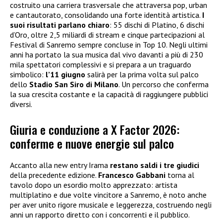
costruito una carriera trasversale che attraversa pop, urban
e cantautorato, consolidando una forte identità artistica.
I
suoi risultati parlano chiaro
: 55 dischi di Platino, 6 dischi
d’Oro, oltre 2,5 miliardi di stream e cinque partecipazioni al
Festival di Sanremo sempre concluse in Top 10. Negli ultimi
anni ha portato la sua musica dal vivo davanti a più di 230
mila spettatori complessivi e si prepara a un traguardo
simbolico:
l’11 giugno
salirà per la prima volta sul palco
dello
Stadio San Siro di Milano
. Un percorso che conferma
la sua crescita costante e la capacità di raggiungere pubblici
diversi.
Giuria e conduzione a X Factor 2026:
conferme e nuove energie sul palco
Accanto alla new entry Irama
restano saldi i tre giudici
della precedente edizione.
Francesco Gabbani
torna al
tavolo dopo un esordio molto apprezzato: artista
multiplatino e due volte vincitore a Sanremo, è noto anche
per aver unito rigore musicale e leggerezza, costruendo negli
anni un rapporto diretto con i concorrenti e il pubblico.