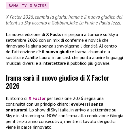
IRAMA
TV
X FACTOR
X Factor 2026, cambia la giuria: Irama è il nuovo giudice del
talent su Sky accanto a Gabbani, Jake La Furia e Paola Iezzi.
La nuova edizione di
X Factor
si prepara a tornare su Sky a
settembre
2026
con un mix di conferme e novità che
rinnovano la giuria senza stravolgerne l’identità. Al centro
dell’attenzione c’è il
nuovo giudice
Irama, chiamato a
sostituire Achille Lauro, in un cast che punta a unire linguaggi
musicali diversi e a intercettare il pubblico più giovane.
Irama sarà il nuovo giudice di X Factor
2026
Il ritorno di
X Factor
per l’edizione 2026 segna una
continuità con un principio chiaro:
evolversi senza
snaturarsi
. Lo show di Sky Italia, in arrivo a settembre su
Sky e in streaming su NOW, conferma alla conduzione Giorgia
per il terzo anno consecutivo, mentre il tavolo dei giudici
viene in parte rinnovato.