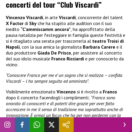
concerti del tour “Club Viscardi”
Vincenzo Viscardi
, in arte
Viscardi
, concorrente del talent
X Factor
di
Sky
che ha stupito alle audition con il suo
inedito
“C’ammiscamm ancora”
, ha approfittato della
pausa natalizia per festeggiare in famiglia queste festività e
si è ritagliato una serata per trascorrerla al
teatro Troisi di
Napoli
, con la sua amica la giornalista
Barbara Carere
e il
duo produttore
Giada De Prisco
, per assistere al concerto
del suo idolo musicale
Franco Ricciardi
e per conoscerlo da
vicino:
“Conoscere Franco per me e’ un sogno che si realizza – confida
Viscardi – l ho sempre seguito ed ammirato”
.
Visibilmente emozionato
Vincenzo
si è rivolto a
Franco
dopo il concerto facendogli i complimenti;
“Franco sono
onorato di conoscerti e di poterti dire grazie per aver fatto
accrescere in me il senso di tradizione ma soprattutto anche di
innovazione. È ormai un focus che ho per non perdermi con la
mia idea di musica. Devo dirti grazie perche’ sei un esempio”
.