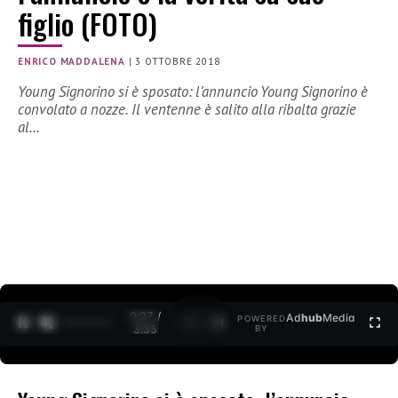
figlio (FOTO)
ENRICO MADDALENA
|
3 OTTOBRE 2018
Young Signorino si è sposato: l’annuncio Young Signorino è
convolato a nozze. Il ventenne è salito alla ribalta grazie
al…
0:27 /
Ad
hub
Media
POWERED
1
/
2
3:35
BY