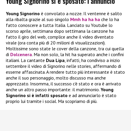
Young Signorino si è sposato: l’annuncio
Young Signorino
è convolato a nozze. Il ventenne è salito
alla ribalta grazie al suo singolo
Mmh ha ha ha
che lo ha
fatto conoscere a tutta Italia. Lanciato su Youtube lo
scorso aprile, settimana dopo settimana la canzone ha
fatto il giro del web, complice anche il video diventato
virale (ora conta più di 20 milioni di visualizzazioni).
Moltissime sono state le cover della canzone, tra cui quella
di
Dolcenera
. Ma non solo, la hit ha superato anche i confini
italiani. La cantante
Dua Lipa
, infatti, ha condiviso a inizio
settembre il video di Signorino nelle stories, affermando di
esserne affascinata. A rendere tutto più interessante è stato
anche il suo personaggio, molto discusso ma anche
apprezzato. Insomma, il successo c’è stato e ora è arrivato
anche un altro passo importante: il matrimonio.
Young
Signorino si è infatti sposato
e ad annunciarlo è stato
proprio lui tramite i social. Ma scopriamo di più.