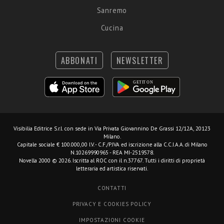
Sanremo
Cucina
ABBONATI
NEWSLETTER
Visibilia Editrice S.r.l.
con sede in Via Privata Giovannino De Grassi 12/12A, 20123
Milano.
Capitale sociale € 100.000,00 I.V. - C.F./P.IVA ed iscrizione alla C.C.I.A.A. di Milano
N.10269990965 - REA MI-2519578.
Novella 2000 © 2026. Iscritta al ROC con il n.37767. Tutti i diritti di proprietà
letteraria ed artistica riservati.
CONTATTI
PRIVACY E COOKIES POLICY
IMPOSTAZIONI COOKIE