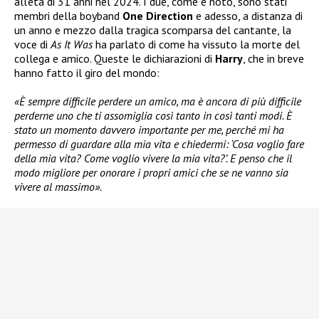
all’età di 31 anni nel 2024. I due, come è noto, sono stati
membri della boyband
One Direction
e adesso, a distanza di
un anno e mezzo dalla tragica scomparsa del cantante, la
voce di
As It Was
ha parlato di come ha vissuto la morte del
collega e amico. Queste le dichiarazioni di
Harry
, che in breve
hanno fatto il giro del mondo:
«È sempre difficile perdere un amico, ma è ancora di più difficile
perderne uno che ti assomiglia così tanto in così tanti modi. È
stato un momento davvero importante per me, perché mi ha
permesso di guardare alla mia vita e chiedermi: ‘Cosa voglio fare
della mia vita? Come voglio vivere la mia vita?’. E penso che il
modo migliore per onorare i propri amici che se ne vanno sia
vivere al massimo».