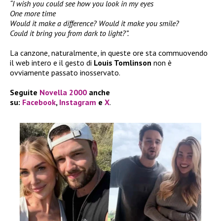
“I wish you could see how you look in my eyes
One more time
Would it make a difference? Would it make you smile?
Could it bring you from dark to light?”.
La canzone, naturalmente, in queste ore sta commuovendo
il web intero e il gesto di
Louis Tomlinson
non è
ovviamente passato inosservato.
Seguite
Novella 2000
anche
su:
Facebook
,
Instagram
e
X
.