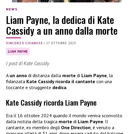
NEWS
Liam Payne, la dedica di Kate
Cassidy a un anno dalla morte
VINCENZO CHIANESE
|
17 OTTOBRE 2025
LIAM PAYNE
I post di Kate Cassidy
A
un anno
di distanza dalla
morte
di
Liam Payne
, la
fidanzata
Kate Cassidy ricorda il cantante
con una
toccante e struggente
dedica
.
Kate Cassidy ricorda Liam Payne
Era il 16 ottobre 2024 quando il mondo veniva sconvolto
dalla notizia della tragica
morte
di
Liam Payne
. Il
cantante, ex membro degli
One Direction
, è venuto a
mancare all’età di 31 anni, dopo essere caduto dal balcone