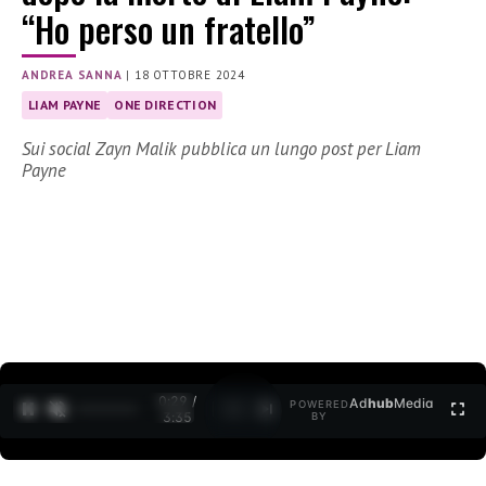
“Ho perso un fratello”
ANDREA SANNA
|
18 OTTOBRE 2024
LIAM PAYNE
ONE DIRECTION
Sui social Zayn Malik pubblica un lungo post per Liam
Payne
0:30 /
Ad
hub
Media
POWERED
1
/
2
3:35
BY