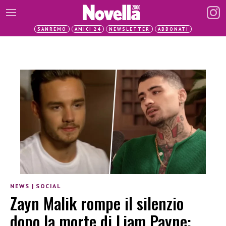
SANREMO
AMICI 24
NEWSLETTER
ABBONATI
NEWS
|
SOCIAL
Zayn Malik rompe il silenzio
dopo la morte di Liam Payne: