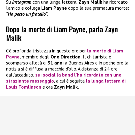
Su
Instagram
con una lunga lettera,
Zayn Malik
ha ricordato
l’amico e collega
Liam Payne
dopo la sua prematura morte:
“Ho perso un fratello”.
Dopo la morte di Liam Payne, parla Zayn
Malik
C’è profonda tristezza in queste ore per
la morte di Liam
Payne
, membro degli
One Direction.
Il chitarrista è
scomparso all’età di
31 anni
a Buenos Aires e in poche ore la
notizia si è diffusa a macchia d’olio. A distanza di 24 ore
dall’accaduto,
sui social la band l’ha ricordato con uno
straziante messaggio
, a cui è seguita
la lunga lettera di
Louis Tomlinson
e ora
Zayn Malik.