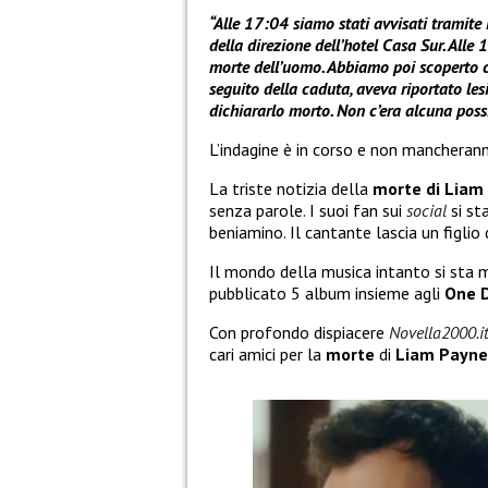
“Alle 17:04 siamo stati avvisati tramite 
della direzione dell’hotel Casa Sur. Al
morte dell’uomo. Abbiamo poi scoperto c
seguito della caduta, aveva riportato les
dichiararlo morto. Non c’era alcuna possi
L’indagine è in corso e non mancherann
La triste notizia della
morte di Liam
senza parole. I suoi fan sui
social
si st
beniamino. Il cantante lascia un figli
Il mondo della musica intanto si sta 
pubblicato 5 album insieme agli
One D
Con profondo dispiacere
Novella2000.i
cari amici per la
morte
di
Liam Payne