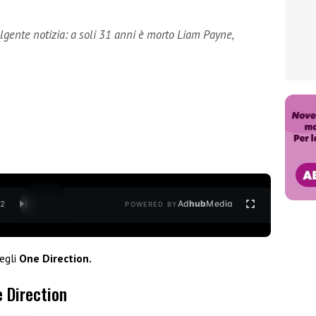
olgente notizia: a soli 31 anni è morto Liam Payne,
Ad
hub
Media
/
2
POWERED BY
egli
One Direction.
 Direction