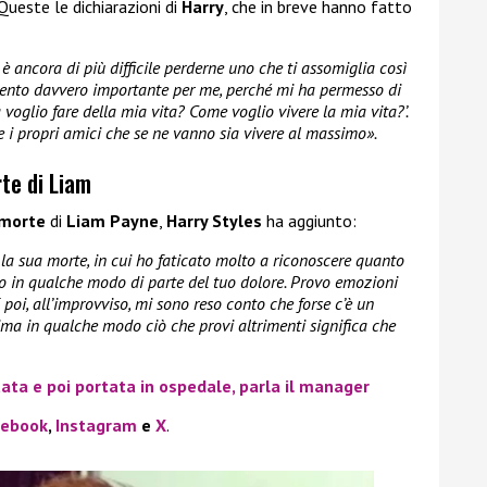
Queste le dichiarazioni di
Harry
, che in breve hanno fatto
è ancora di più difficile perderne uno che ti assomiglia così
mento davvero importante per me, perché mi ha permesso di
 voglio fare della mia vita? Come voglio vivere la mia vita?’.
 i propri amici che se ne vanno sia vivere al massimo».
te di Liam
morte
di
Liam Payne
,
Harry Styles
ha aggiunto:
 la sua morte, in cui ho faticato molto a riconoscere quanto
no in qualche modo di parte del tuo dolore. Provo emozioni
 poi, all’improvviso, mi sono reso conto che forse c’è un
rima in qualche modo ciò che provi altrimenti significa che
ata e poi portata in ospedale, parla il manager
cebook
,
Instagram
e
X
.