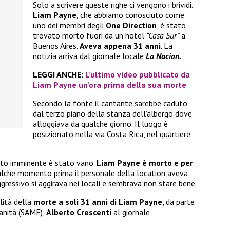
Solo a scrivere queste righe ci vengono i brividi.
Liam Payne
, che abbiamo conosciuto come
uno dei membri degli
One Direction
, è stato
trovato morto fuori da un hotel
“Casa Sur”
a
Buenos Aires.
Aveva appena 31 anni
. La
notizia arriva dal giornale locale
La Nacion.
LEGGI ANCHE
:
L’ultimo video pubblicato da
Liam Payne un’ora prima della sua morte
Secondo la fonte il cantante sarebbe caduto
dal terzo piano della stanza dell’albergo dove
alloggiava da qualche giorno. Il luogo è
posizionato nella via Costa Rica, nel quartiere
stato imminente è stato vano.
Liam Payne è morto e per
che momento prima il personale della location aveva
ressivo si aggirava nei locali e sembrava non stare bene.
lità della
morte a soli 31 anni di Liam Payne,
da parte
Sanità (SAME),
Alberto Crescenti
al giornale