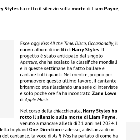
ry Styles
ha rotto il silenzio sulla
morte
di
Liam Payne
,
Esce oggi
Kiss All the Time. Disco, Occasionally
, il
nuovo album di inediti di
Harry Styles
. Il
progetto è stato anticipato dal singolo
Aperture
, che ha scalato le classifiche mondiali
e in queste settimane ha fatto ballare e
cantare tutti quanti. Nel mentre, proprio per
promuovere questo ultimo lavoro, il cantante
britannico sta rilasciando una serie di interviste
e solo poche ore fa ha incontrato
Zane Lowe
di
Apple Music
.
Nel corso della chiacchierata,
Harry Styles ha
rotto il silenzio sulla morte di Liam Payne
,
venuto a mancare all’età di 31 anni nel 2024. I
 della boyband
One Direction
e adesso, a distanza di un
 del cantante, la voce di
As It Was
ha parlato di come ha