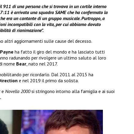
il 911 di una persona che si trovava in un cortile interno
le 17:11 è arrivata una squadra SAME che ha confermato la
he era un cantante di un gruppo musicale. Purtroppo, a
ioni incompatibili con la vita, per cui abbiamo dovuto
bilità di rianimazione”.
o altri aggiornamenti sulle cause del decesso.
 Payne
ha fatto il giro del mondo e ha lasciato tutti
anno radunando per rivolgere un ultimo saluto al loro
o di nome
Bear
, nato nel 2017.
mobilitando per ricordarlo. Dal 2011 al 2015 ha
irection
e nel 2019 il primo da solista.
t
e
Novella 2000
si stringono intorno alla famiglia e ai suoi
.