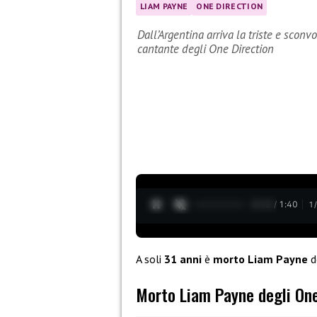
LIAM PAYNE
ONE DIRECTION
Dall’Argentina arriva la triste e sconv
cantante degli One Direction
0:13 / 1:40
1
A soli
31 anni
è
morto Liam Payne
d
Morto Liam Payne degli One