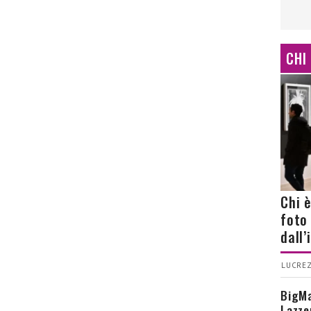
CHI
Chi 
foto
dall
LUCREZ
BigMa
Lazze