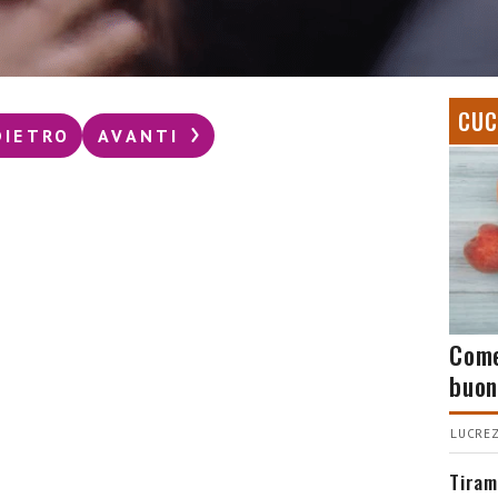
CUC
DIETRO
AVANTI
Come
buon
LUCREZ
Tiram