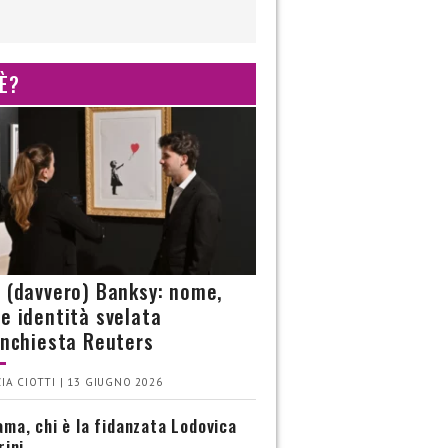
 È?
è (davvero) Banksy: nome,
 e identità svelata
’inchiesta Reuters
IA CIOTTI | 13 GIUGNO 2026
ma, chi è la fidanzata Lodovica
rini