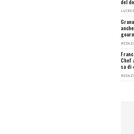
del d
LUCREZ
Grana
anche
gour
REDAZI
Franc
Chef 
sa di
REDAZI