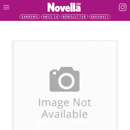
SANREMO
AMICI 24
NEWSLETTER
ABBONATI