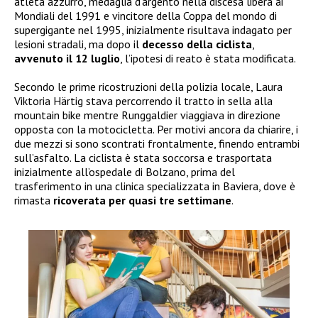
atleta azzurro, medaglia d’argento nella discesa libera ai
Mondiali del 1991 e vincitore della Coppa del mondo di
supergigante nel 1995, inizialmente risultava indagato per
lesioni stradali, ma dopo il
decesso della ciclista
,
avvenuto il 12 luglio
, l’ipotesi di reato è stata modificata.
Secondo le prime ricostruzioni della polizia locale, Laura
Viktoria Härtig stava percorrendo il tratto in sella alla
mountain bike mentre Runggaldier viaggiava in direzione
opposta con la motocicletta. Per motivi ancora da chiarire, i
due mezzi si sono scontrati frontalmente, finendo entrambi
sull’asfalto. La ciclista è stata soccorsa e trasportata
inizialmente all’ospedale di Bolzano, prima del
trasferimento in una clinica specializzata in Baviera, dove è
rimasta
ricoverata per quasi tre settimane
.