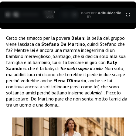
0:28 /
Ad
hub
Media
POWERED
1
/
2
3:35
BY
Certo che smacco per la povera
Belen
: la bella del gruppo
viene lasciata da
Stefano De Martino
, quindi Stefano che
fa? Mentre lei è ancora una mamma integerrima di un
bambino meraviglioso, Santiago, che si dedica solo alla sua
famiglia e al bambino, lui si fa beccare in giro con
Katy
Saunders
che è la baby di
Tre metri sopra il cielo
. Non solo,
ma addirittura mi dicono che terrebbe il piede in due scarpe
perché vedrebbe anche
Elena D’Amario
, anche se lui
continua ancora a sottolineare (così come lei) che sono
soltanto amici perché ballano insieme ad
Amici
… Piccolo
particolare: De Martino pare che non senta molto l’amicizia
tra un uomo e una donna…