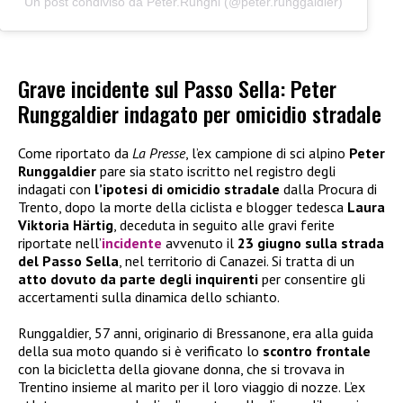
Un post condiviso da Peter.Runghi (@peter.runggaldier)
Grave incidente sul Passo Sella: Peter
Runggaldier indagato per omicidio stradale
Come riportato da
La Presse
, l’ex campione di sci alpino
Peter
Runggaldier
pare sia stato iscritto nel registro degli
indagati con
l’ipotesi di omicidio stradale
dalla Procura di
Trento, dopo la morte della ciclista e blogger tedesca
Laura
Viktoria Härtig
, deceduta in seguito alle gravi ferite
riportate nell’
incidente
avvenuto il
23 giugno sulla strada
del Passo Sella
, nel territorio di Canazei. Si tratta di un
atto dovuto da parte degli inquirenti
per consentire gli
accertamenti sulla dinamica dello schianto.
Runggaldier, 57 anni, originario di Bressanone, era alla guida
della sua moto quando si è verificato lo
scontro frontale
con la bicicletta della giovane donna, che si trovava in
Trentino insieme al marito per il loro viaggio di nozze. L’ex