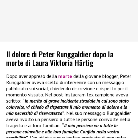
Il dolore di Peter Runggaldier dopo la
morte di Laura Viktoria Härtig
Dopo aver appreso della
morte
della giovane blogger, Peter
Runggaldier aveva scelto di intervenire con un messaggio
pubblicato sui social, chiedendo discrezione e rispetto per il
momento vissuto. Nel post Instagram l’ex campione aveva
scritto:
“
In merito al grave incidente stradale in cui sono stato
coinvolto, vi chiedo di rispettare il mio momento di dolore e la
mia necessità di riservatezza
”
. Nel suo messaggio Runggaldier
aveva rivolto un pensiero a tutte le persone coinvolte nella
tragedia e ai loro familiari:
“
Il mio pensiero va a tutte le
persone coinvolte e alle loro famiglie. Confido nella vostra
sensibilità
”
. L’ex atleta aveva inoltre precisato di non voler