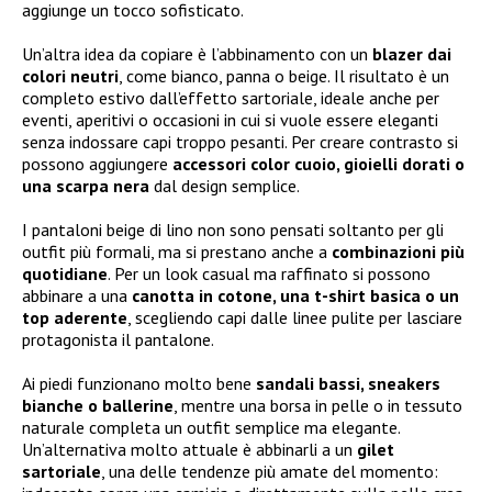
aggiunge un tocco sofisticato.
Un’altra idea da copiare è l’abbinamento con un
blazer dai
colori neutri
, come bianco, panna o beige. Il risultato è un
completo estivo dall’effetto sartoriale, ideale anche per
eventi, aperitivi o occasioni in cui si vuole essere eleganti
senza indossare capi troppo pesanti. Per creare contrasto si
possono aggiungere
accessori color cuoio, gioielli dorati o
una scarpa nera
dal design semplice.
I pantaloni beige di lino non sono pensati soltanto per gli
outfit più formali, ma si prestano anche a
combinazioni più
quotidiane
. Per un look casual ma raffinato si possono
abbinare a una
canotta in cotone, una t-shirt basica o un
top aderente
, scegliendo capi dalle linee pulite per lasciare
protagonista il pantalone.
Ai piedi funzionano molto bene
sandali bassi, sneakers
bianche o ballerine
, mentre una borsa in pelle o in tessuto
naturale completa un outfit semplice ma elegante.
Un’alternativa molto attuale è abbinarli a un
gilet
sartoriale
, una delle tendenze più amate del momento: