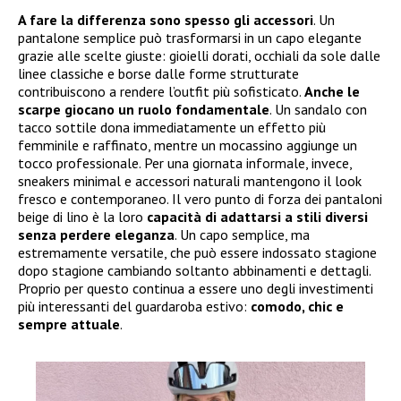
A fare la differenza sono spesso gli accessori
. Un
pantalone semplice può trasformarsi in un capo elegante
grazie alle scelte giuste: gioielli dorati, occhiali da sole dalle
linee classiche e borse dalle forme strutturate
contribuiscono a rendere l’outfit più sofisticato.
Anche le
scarpe giocano un ruolo fondamentale
. Un sandalo con
tacco sottile dona immediatamente un effetto più
femminile e raffinato, mentre un mocassino aggiunge un
tocco professionale. Per una giornata informale, invece,
sneakers minimal e accessori naturali mantengono il look
fresco e contemporaneo. Il vero punto di forza dei pantaloni
beige di lino è la loro
capacità di adattarsi a stili diversi
senza perdere eleganza
. Un capo semplice, ma
estremamente versatile, che può essere indossato stagione
dopo stagione cambiando soltanto abbinamenti e dettagli.
Proprio per questo continua a essere uno degli investimenti
più interessanti del guardaroba estivo:
comodo, chic e
sempre attuale
.