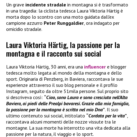
Un grave
incidente stradale
in montagna si è trasformato
in una tragedia: la ciclista tedesca Laura Viktoria Härtig è
morta dopo lo scontro con una moto guidata dall’ex
campione azzurro
Peter Runggaldier
, ora indagato per
omicidio stradale.
Laura Viktoria Härtig, la passione per la
montagna e il racconto sui social
Laura Viktoria Härtig, 30 anni, era una
influencer
e blogger
tedesca molto legata al mondo della montagna e dello
sport. Originaria di Penzberg, in Baviera, raccontava le sue
esperienze attraverso il suo blog personale e il profilo
Instagram, seguito da oltre 51mila persone. Sul proprio sito
si descriveva così:
“
Ciao, sono Laura e sono cresciuta nell’Alta
Baviera, ai piedi delle Prealpi bavaresi. Grazie alla mia famiglia,
la passione per la montagna è scritta nel mio Dna
”
. Il suo
ultimo contenuto sui social, intitolato
“
Cordata per la vita
”
,
raccontava alcuni momenti delle nozze vissute tra le
montagne. La sua morte ha interrotto una vita dedicata alla
passione per la natura, il viaggio e lo sport.