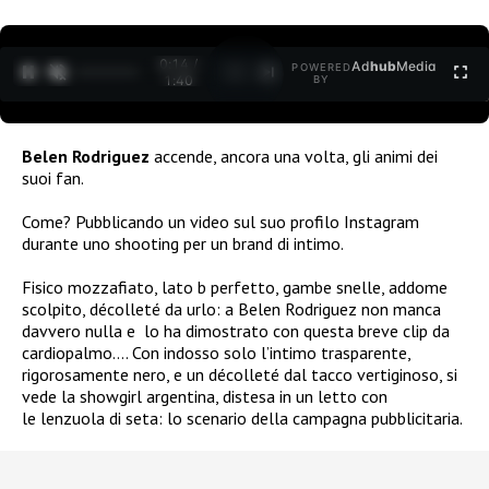
0:15 /
Ad
hub
Media
POWERED
1
/
2
1:40
BY
Belen Rodriguez
accende, ancora una volta, gli animi dei
suoi fan.
Come? Pubblicando un video sul suo profilo Instagram
durante uno shooting per un brand di intimo.
Fisico mozzafiato, lato b perfetto, gambe snelle, addome
scolpito, décolleté da urlo: a Belen Rodriguez non manca
davvero nulla e lo ha dimostrato con questa breve clip da
cardiopalmo…. Con indosso solo l’intimo trasparente,
rigorosamente nero, e un décolleté dal tacco vertiginoso, si
vede la showgirl argentina, distesa in un letto con
le lenzuola di seta: lo scenario della campagna pubblicitaria.