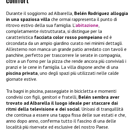
Durante il soggiorno ad Albarella,
Belén Rodriguez alloggia
in una spaziosa villa
che ormai rappresenta il punto di
ritrovo estivo della sua famiglia. L’
abitazione
,
completamente ristrutturata, si distingue per la
caratteristica
facciata color rosso pompeiano
ed è
circondata da un ampio giardino curato nei minimi dettagli.
All’esterno non manca un grande patio arredato con tavoli e
panchine, perfetto per trascorrere le serate in compagnia,
oltre a un forno per la pizza che rende ancora più conviviali i
pranzi e le cene in famiglia. La villa dispone anche di una
piscina privata
, uno degli spazi più utilizzati nelle calde
giornate estive.
Tra bagni in piscina, passeggiate in bicicletta e momenti
condivisi con figli, genitori e fratelli,
Belén sembra aver
trovato ad Albarella il luogo ideale per staccare dai
ritmi della televisione e dei social
. Un’oasi di tranquillità
che continua a essere una tappa fissa delle sue estati e che,
anno dopo anno, conferma tutto il fascino di una delle
località più riservate ed esclusive del nostro Paese.