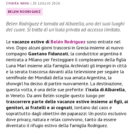
CHIARA NAVA
|
20 LUGLIO 2026
BELEN RODRIGUEZ
Belen Rodriguez è tornata ad Albarella, uno dei suoi luoghi
del cuore. Si tratta di un’isola privata ad accesso limitato.
Le
vacanze estive di
Belén Rodriguez
sono entrate nel
vivo. Dopo alcuni giorni trascorsi in Grecia insieme al nuovo
compagno
Gaetano Fidanzati
, la conduttrice argentina è
rientrata a Milano per festeggiare il compleanno della figlia
Luna Marì insieme alla famiglia. Archiviati gli impegni in città
e la serata trascorsa davanti alla televisione per seguire la
semifinale dei Mondiali della sua amata Argentina, la
showgirl ha deciso di partire nuovamente. La destinazione,
questa volta, è una delle sue preferite:
l’isola di Albarella
,
in Veneto. Da anni Belén sceglie questo luogo per
trascorrere parte delle vacanze estive insieme ai figli, ai
genitori, ai fratelli e ai cognati
, lontano dal caos e
soprattutto dagli obiettivi dei paparazzi. Un posto esclusivo
dove privacy, natura e relax convivono, tanto da essere
diventato il rifugio estivo della famiglia Rodriguez.