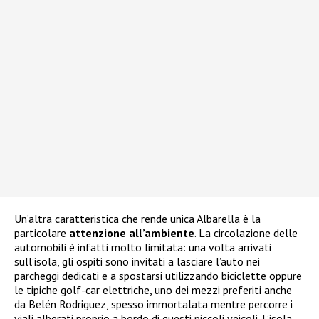
Un’altra caratteristica che rende unica Albarella è la
particolare
attenzione all’ambiente
. La circolazione delle
automobili è infatti molto limitata: una volta arrivati
sull’isola, gli ospiti sono invitati a lasciare l’auto nei
parcheggi dedicati e a spostarsi utilizzando biciclette oppure
le tipiche golf-car elettriche, uno dei mezzi preferiti anche
da Belén Rodriguez, spesso immortalata mentre percorre i
viali alberati proprio a bordo di questi piccoli veicoli. L’isola