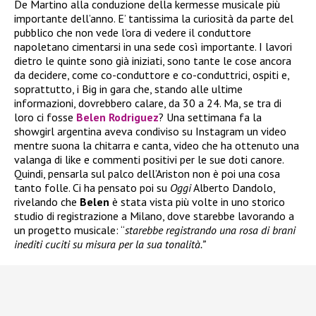
De Martino alla conduzione della kermesse musicale più
importante dell’anno. E’ tantissima la curiosità da parte del
pubblico che non vede l’ora di vedere il conduttore
napoletano cimentarsi in una sede così importante. I lavori
dietro le quinte sono già iniziati, sono tante le cose ancora
da decidere, come co-conduttore e co-conduttrici, ospiti e,
soprattutto, i Big in gara che, stando alle ultime
informazioni, dovrebbero calare, da 30 a 24. Ma, se tra di
loro ci fosse
Belen Rodriguez
? Una settimana fa la
showgirl argentina aveva condiviso su Instagram un video
mentre suona la chitarra e canta, video che ha ottenuto una
valanga di like e commenti positivi per le sue doti canore.
Quindi, pensarla sul palco dell’Ariston non è poi una cosa
tanto folle. Ci ha pensato poi su
Oggi
Alberto Dandolo,
rivelando che
Belen
è stata vista più volte in uno storico
studio di registrazione a Milano, dove starebbe lavorando a
un progetto musicale: “
starebbe registrando una rosa di brani
inediti cuciti su misura per la sua tonalità.”