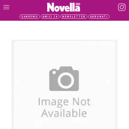
SANREMO
AMICI 24
NEWSLETTER
ABBONATI