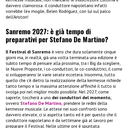
davvero clamorosa: il conduttore napoletano infatti
vorrebbe l’ex moglie, Belen Rodriguez, con lui sul palco
dell’Ariston!
Sanremo 2027: è già tempo di
preparativi per Stefano De Martino?
Il Festival di Sanremo
è vero che dura solamente cinque
giorni ma, in realtà, già una volta terminata una edizione è
subito tempo di pensare alla prossima, tra i Big da scegliere,
le Nuove Proposte, i co-conduttori, le co-conduttrici, il come
si svilupperanno le varie serate eccetera. Insomma, tutto
quello che c’è dietro la realizzazione della kermesse richiede
tanto tempo e la massima attenzione affinché il tutto si
svolga poi nel miglior modo possibile. Nel 2027, come
saprete, toccherà a uno
dei conduttori del momento,
ovvero
Stefano De Martino,
prendere le redini della
kermesse musicale. Le attese nei suoi confronti sono
davvero elevate, ci si aspetta tanto ed è per questo che il
conduttore napoletano è da settimane già al lavoro per
preparare il Festival. Nelle ultime ore è spuntata