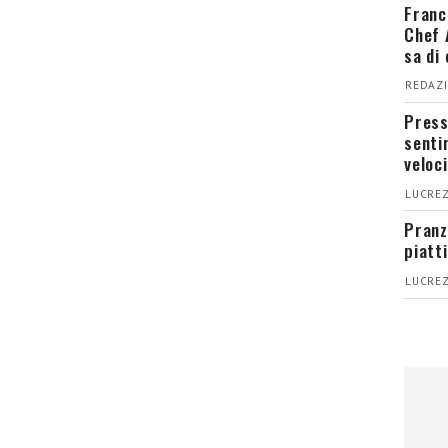
Franc
Chef 
sa di
REDAZI
Press
senti
veloci
LUCREZ
Pranz
piatt
LUCREZ