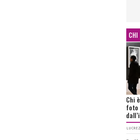
CHI
Chi 
foto
dall
LUCREZ