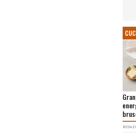
CUC
Gran
ener
brus
REDAZI