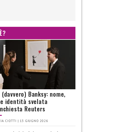
 È?
è (davvero) Banksy: nome,
 e identità svelata
’inchiesta Reuters
IA CIOTTI | 13 GIUGNO 2026