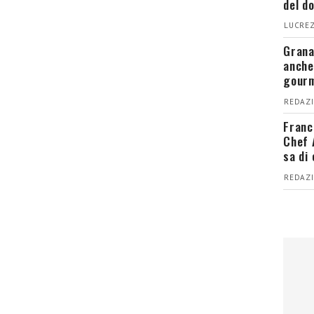
del d
LUCREZ
Grana
anche
gour
REDAZI
Franc
Chef 
sa di
REDAZI