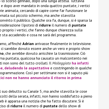
 lo scorso gennaio, dopo una lunga attesa. Tuttavia
e dopo aver mandato in onda quattro puntate, i vertici
rie animata, cercando di capire come far funzionare le
tornata sul piccolo schermo, ma anche stavolta
vinto il pubblico. Qualche ora fa, dunque, si è sparsa la
nsiderazione l’ipotesi di
ridurre
il numero di
puntate
o proprio i vertici, che fanno dunque chiarezza sulla
he sta accadendo e cosa ne sarà del programma.
iamo, affinché
Adrian
arrivasse finalmente in televisione.
, ci sarebbe dovuto essere anche un vero e proprio show
no
, che avrebbe dovuto arricchire la trasmissione. Ciò
rima puntata, qualcosa ha causato un malcontento nei
ti non sono del tutto crollati. Il
Molleggiato
ha infatti
e, deludendo le aspettative
e costringendo in qualche
rogrammazione. Così per settimane non si è saputo più
tici non ne hanno annunciato il ritorno in prima
l suo debutto su Canale 5, ma anche stavolta le cose
olti della serata, infatti, non hanno soddisfatto a pieno
web è apparsa una notizia che ha fatto discutere. Si è
ciso di
ridurre
il numero di
puntate
dello show di