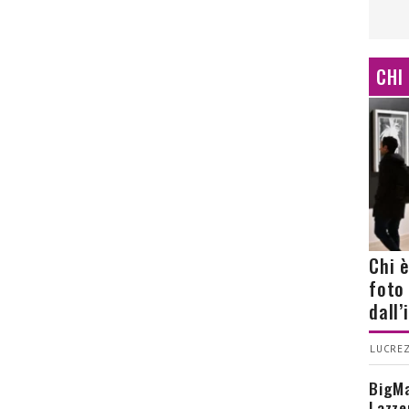
CHI
Chi 
foto
dall
LUCREZ
BigMa
Lazze