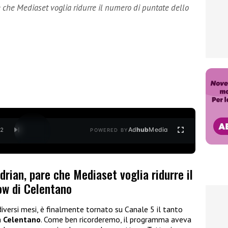
re che Mediaset voglia ridurre il numero di puntate dello
Ad
hub
Media
/
2
POWERED BY
Adrian, pare che Mediaset voglia ridurre il
ow di Celentano
iversi mesi, è finalmente tornato su Canale 5 il tanto
a
Celentano
. Come ben ricorderemo, il programma aveva