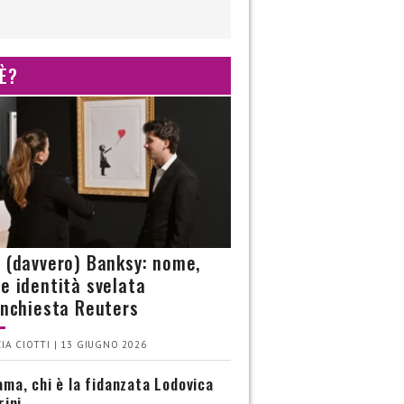
 È?
è (davvero) Banksy: nome,
 e identità svelata
’inchiesta Reuters
IA CIOTTI | 13 GIUGNO 2026
ma, chi è la fidanzata Lodovica
rini