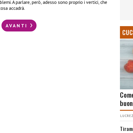
blemi. A parlare, però, adesso sono proprio i vertici, che
cosa accadrà.
AVANTI
CUC
Come
buon
LUCREZ
Tiram