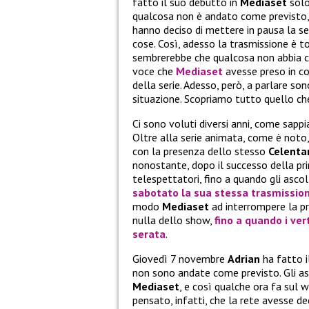
fatto il suo debutto in
Mediaset
solo
qualcosa non è andato come previsto, 
hanno deciso di mettere in pausa la se
cose. Così, adesso la trasmissione è 
sembrerebbe che qualcosa non abbia con
voce che
Mediaset
avesse preso in co
della serie. Adesso, però, a parlare son
situazione. Scopriamo tutto quello c
Ci sono voluti diversi anni, come sapp
Oltre alla serie animata, come è noto
con la presenza dello stesso
Celenta
nonostante, dopo il successo della p
telespettatori, fino a quando gli ascol
sabotato la sua stessa trasmission
modo
Mediaset
ad interrompere la p
nulla dello show,
fino a quando i ver
serata
.
Giovedì 7 novembre
Adrian
ha fatto i
non sono andate come previsto. Gli asc
Mediaset
, e così qualche ora fa sul 
pensato, infatti, che la rete avesse de