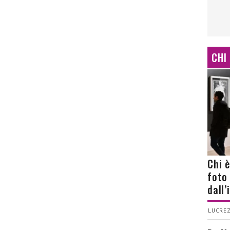
CHI
Chi 
foto
dall
LUCREZ