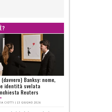
 È?
è (davvero) Banksy: nome,
 e identità svelata
’inchiesta Reuters
IA CIOTTI | 13 GIUGNO 2026