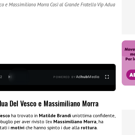
esco e Massimiliano Morra Così al Grande Fratello Vip Adua
Ad
hub
Media
/
2
POWERED BY
Adua Del Vesco e Massimiliano Morra
Vesco
ha trovato in
Matilde Brandi
un’ottima confidente,
bbuglio per aver rivisto l’ex
Massimiliano Morra
, ha
tati i
motivi
che hanno spinto i due alla
rottura
.