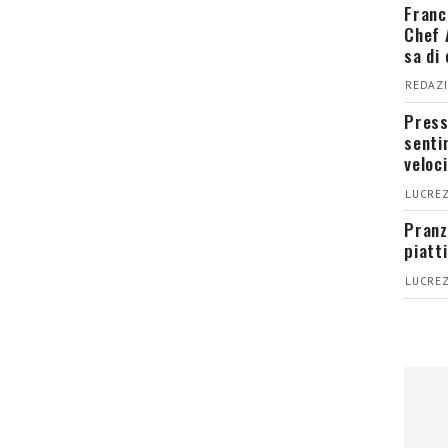
Franc
Chef 
sa di
REDAZI
Press
senti
veloci
LUCREZ
Pranz
piatt
LUCREZ