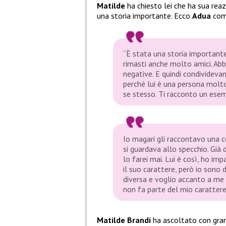
Matilde
ha chiesto lei che ha sua rea
una storia importante. Ecco
Adua
com
“È stata una storia importante
rimasti anche molto amici. Ab
negative. E quindi condivideva
perché lui è una persona molto
se stesso. Ti racconto un esem
Io magari gli raccontavo una c
si guardava allo specchio. Già
lo farei mai. Lui è così, ho im
il suo carattere, però io sono 
diversa e voglio accanto a me 
non fa parte del mio carattere
Matilde Brandi
ha ascoltato con gran