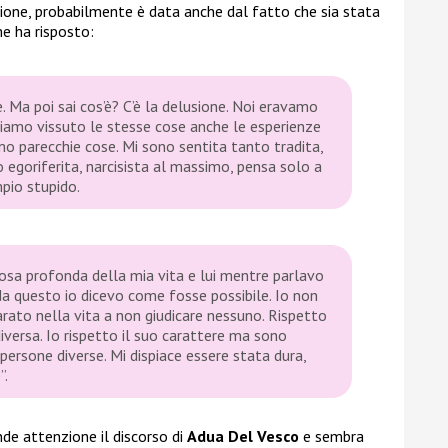
zione, probabilmente è data anche dal fatto che sia stata
e ha risposto:
. Ma poi sai cos’è? C’è la delusione. Noi eravamo
biamo vissuto le stesse cose anche le esperienze
mo parecchie cose. Mi sono sentita tanto tradita,
 egoriferita, narcisista al massimo, pensa solo a
pio stupido.
osa profonda della mia vita e lui mentre parlavo
 da questo io dicevo come fosse possibile. Io non
parato nella vita a non giudicare nessuno. Rispetto
diversa. Io rispetto il suo carattere ma sono
persone diverse. Mi dispiace essere stata dura,
”.
de attenzione il discorso di
Adua Del Vesco
e sembra