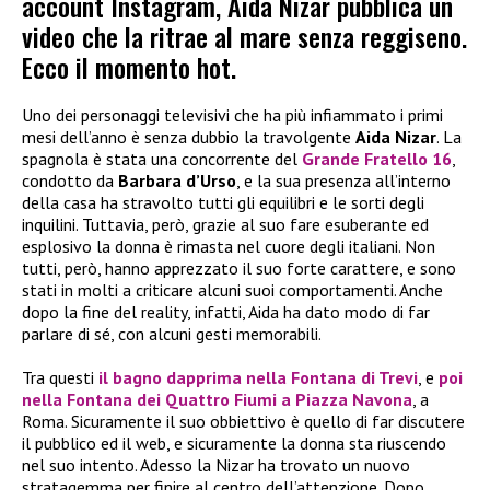
account Instagram, Aida Nizar pubblica un
video che la ritrae al mare senza reggiseno.
Ecco il momento hot.
Uno dei personaggi televisivi che ha più infiammato i primi
mesi dell’anno è senza dubbio la travolgente
Aida Nizar
. La
spagnola è stata una concorrente del
Grande Fratello 16
,
condotto da
Barbara d’Urso
, e la sua presenza all’interno
della casa ha stravolto tutti gli equilibri e le sorti degli
inquilini. Tuttavia, però, grazie al suo fare esuberante ed
esplosivo la donna è rimasta nel cuore degli italiani. Non
tutti, però, hanno apprezzato il suo forte carattere, e sono
stati in molti a criticare alcuni suoi comportamenti. Anche
dopo la fine del reality, infatti, Aida ha dato modo di far
parlare di sé, con alcuni gesti memorabili.
Tra questi
il bagno dapprima nella
Fontana di Trevi
, e
poi
nella
Fontana dei Quattro Fiumi
a
Piazza Navona
, a
Roma. Sicuramente il suo obbiettivo è quello di far discutere
il pubblico ed il web, e sicuramente la donna sta riuscendo
nel suo intento. Adesso la Nizar ha trovato un nuovo
stratagemma per finire al centro dell’attenzione. Dopo