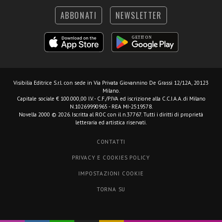
ABBONATI
NEWSLETTER
Visibilia Editrice S.r.l.
con sede in Via Privata Giovannino De Grassi 12/12A, 20123
Milano.
Capitale sociale € 100.000,00 I.V. - C.F./P.IVA ed iscrizione alla C.C.I.A.A. di Milano
N.10269990965 - REA MI-2519578.
Novella 2000 © 2026. Iscritta al ROC con il n.37767. Tutti i diritti di proprietà
letteraria ed artistica riservati.
CONTATTI
PRIVACY E COOKIES POLICY
IMPOSTAZIONI COOKIE
TORNA SU