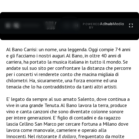
0:30 /
Ad
hub
Media
POWERED
1
/
2
3:35
BY
Al Bano Carrisi: un nome, una leggenda. Oggi compie 74 anni
e gli facciamo i nostri auguri. Al Bano, in oltre 40 anni di
carriera, ha portato la musica italiana in tutto il mondo. Se
andate sul suo sito per confrontare la distanza che percorre
per i concerti vi renderete conto che macina migliaia di
chilometri. Ha, sicuramente, una forza enorme ed una
tenacia che lo ha contraddistinto da tanti altri artisti.
E’ legato da sempre al suo amato Salento, dove continua a
vive in una grande Tenuta. Al Bano lavora la terra, produce
vino e canta canzoni che sono diventate colonne sonore
per intere generazioni. E’ figlio di contadini e da ragazzo
lascia Cellino San Marco per cercare fortuna a Milano dove
lavora come manovale, cameriere e operaio alla
Innocenti. Nel ristorante
Il dollaro
, frequentato da molte