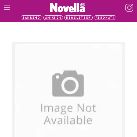
SANREMO
AMICI 24
NEWSLETTER
ABBONATI