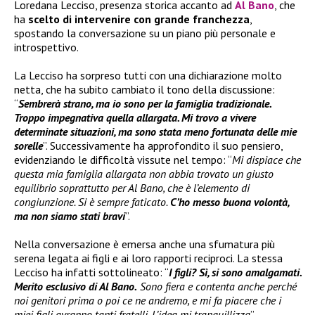
Loredana Lecciso, presenza storica accanto ad
Al Bano
, che
ha
scelto di intervenire con grande franchezza
,
spostando la conversazione su un piano più personale e
introspettivo.
La Lecciso ha sorpreso tutti con una dichiarazione molto
netta, che ha subito cambiato il tono della discussione:
“
Sembrerà strano, ma io sono per la famiglia tradizionale.
Troppo impegnativa quella allargata. Mi trovo a vivere
determinate situazioni, ma sono stata meno fortunata delle mie
sorelle
”. Successivamente ha approfondito il suo pensiero,
evidenziando le difficoltà vissute nel tempo: “
Mi dispiace che
questa mia famiglia allargata non abbia trovato un giusto
equilibrio soprattutto per Al Bano, che è l’elemento di
congiunzione. Si è sempre faticato.
C’ho messo buona volontà,
ma non siamo stati bravi
”.
Nella conversazione è emersa anche una sfumatura più
serena legata ai figli e ai loro rapporti reciproci. La stessa
Lecciso ha infatti sottolineato: “
I figli? Sì, si sono amalgamati.
Merito esclusivo di Al Bano.
Sono fiera e contenta anche perché
noi genitori prima o poi ce ne andremo, e mi fa piacere che i
miei figli avranno tanti fratelli. L’idea mi tranquillizza
”.