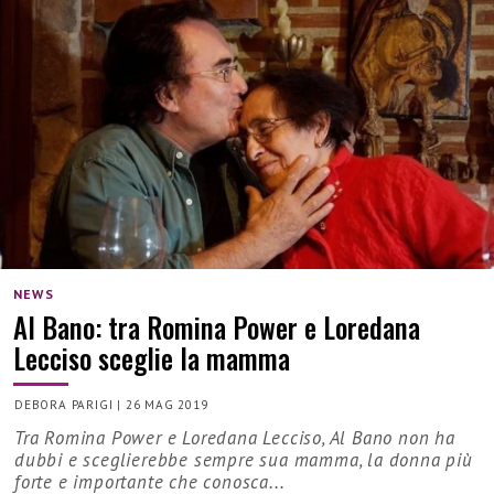
NEWS
Al Bano: tra Romina Power e Loredana
Lecciso sceglie la mamma
DEBORA PARIGI
|
26 MAG 2019
Tra Romina Power e Loredana Lecciso, Al Bano non ha
dubbi e sceglierebbe sempre sua mamma, la donna più
forte e importante che conosca...