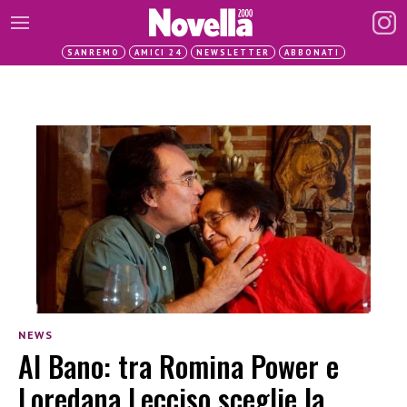
SANREMO
AMICI 24
NEWSLETTER
ABBONATI
NEWS
Al Bano: tra Romina Power e
Loredana Lecciso sceglie la