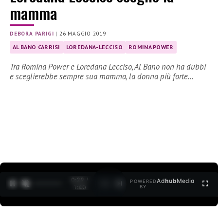
mamma
DEBORA PARIGI
|
26 MAGGIO 2019
AL BANO CARRISI
LOREDANA-LECCISO
ROMINA POWER
Tra Romina Power e Loredana Lecciso, Al Bano non ha dubbi
e sceglierebbe sempre sua mamma, la donna più forte…
0:30 /
Ad
hub
Media
POWERED
1
/
2
1:40
BY