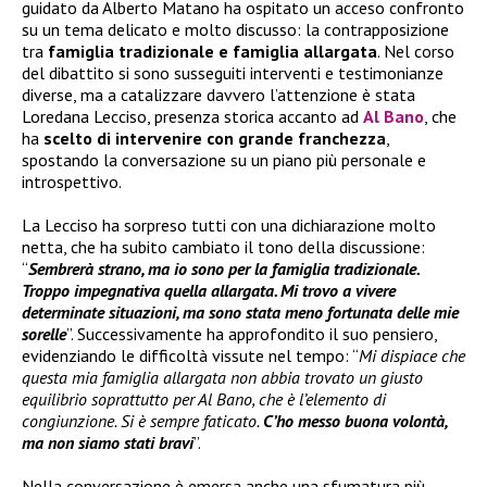
guidato da Alberto Matano ha ospitato un acceso confronto
su un tema delicato e molto discusso: la contrapposizione
tra
famiglia tradizionale e famiglia allargata
. Nel corso
del dibattito si sono susseguiti interventi e testimonianze
diverse, ma a catalizzare davvero l’attenzione è stata
Loredana Lecciso, presenza storica accanto ad
Al Bano
, che
ha
scelto di intervenire con grande franchezza
,
spostando la conversazione su un piano più personale e
introspettivo.
La Lecciso ha sorpreso tutti con una dichiarazione molto
netta, che ha subito cambiato il tono della discussione:
“
Sembrerà strano, ma io sono per la famiglia tradizionale.
Troppo impegnativa quella allargata. Mi trovo a vivere
determinate situazioni, ma sono stata meno fortunata delle mie
sorelle
”. Successivamente ha approfondito il suo pensiero,
evidenziando le difficoltà vissute nel tempo: “
Mi dispiace che
questa mia famiglia allargata non abbia trovato un giusto
equilibrio soprattutto per Al Bano, che è l’elemento di
congiunzione. Si è sempre faticato.
C’ho messo buona volontà,
ma non siamo stati bravi
”.
Nella conversazione è emersa anche una sfumatura più