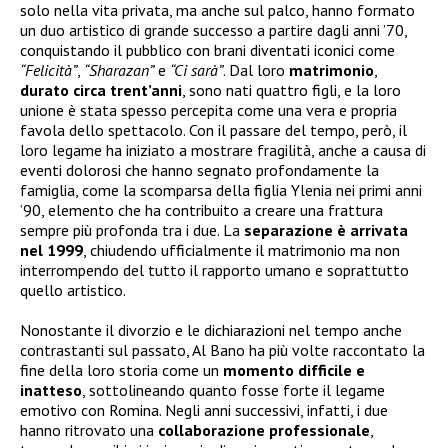
solo nella vita privata, ma anche sul palco, hanno formato
un duo artistico di grande successo a partire dagli anni ’70,
conquistando il pubblico con brani diventati iconici come
“Felicità”
,
“Sharazan”
e
“Ci sarà”
. Dal loro
matrimonio
,
durato circa trent’anni
, sono nati quattro figli, e la loro
unione è stata spesso percepita come una vera e propria
favola dello spettacolo. Con il passare del tempo, però, il
loro legame ha iniziato a mostrare fragilità, anche a causa di
eventi dolorosi che hanno segnato profondamente la
famiglia, come la scomparsa della figlia Ylenia nei primi anni
’90, elemento che ha contribuito a creare una frattura
sempre più profonda tra i due. La
separazione è arrivata
nel 1999
, chiudendo ufficialmente il matrimonio ma non
interrompendo del tutto il rapporto umano e soprattutto
quello artistico.
Nonostante il divorzio e le dichiarazioni nel tempo anche
contrastanti sul passato, Al Bano ha più volte raccontato la
fine della loro storia come un
momento difficile e
inatteso
, sottolineando quanto fosse forte il legame
emotivo con Romina. Negli anni successivi, infatti, i due
hanno ritrovato una
collaborazione professionale
,