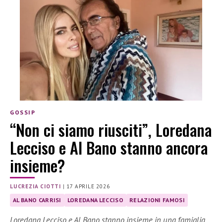
GOSSIP
“Non ci siamo riusciti”, Loredana
Lecciso e Al Bano stanno ancora
insieme?
LUCREZIA CIOTTI
|
17 APRILE 2026
AL BANO CARRISI
LOREDANA LECCISO
RELAZIONI FAMOSI
Loredana Lecciso e Al Bano stanno insieme in una famiglia