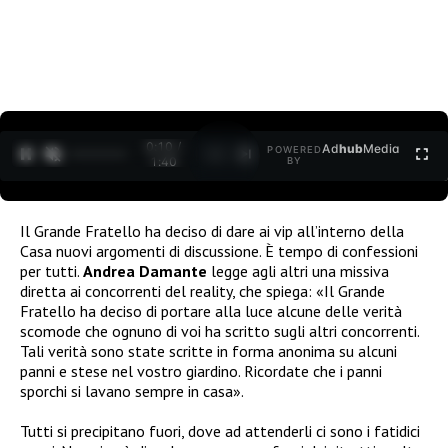
0:10 /
Ad
hub
Media
POWERED
1
/
2
1:40
BY
Il Grande Fratello ha deciso di dare ai vip all’interno della
Casa nuovi argomenti di discussione. È tempo di confessioni
per tutti.
Andrea Damante
legge agli altri una missiva
diretta ai concorrenti del reality, che spiega: «Il Grande
Fratello ha deciso di portare alla luce alcune delle verità
scomode che ognuno di voi ha scritto sugli altri concorrenti.
Tali verità sono state scritte in forma anonima su alcuni
panni e stese nel vostro giardino. Ricordate che i panni
sporchi si lavano sempre in casa».
Tutti si precipitano fuori, dove ad attenderli ci sono i fatidici