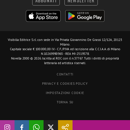
ABBONATI
NEWSLETTER
Visibilia Editrice S.r.l.
con sede in Via Privata Giovannino De Grassi 12/12A, 20123
Milano.
Capitale sociale € 100.000,00 I.V. - C.F./P.IVA ed iscrizione alla C.C.I.A.A. di Milano
N.10269990965 - REA MI-2519578.
Novella 2000 © 2026. Iscritta al ROC con il n.37767. Tutti i diritti di proprietà
letteraria ed artistica riservati.
CONTATTI
PRIVACY E COOKIES POLICY
IMPOSTAZIONI COOKIE
TORNA SU