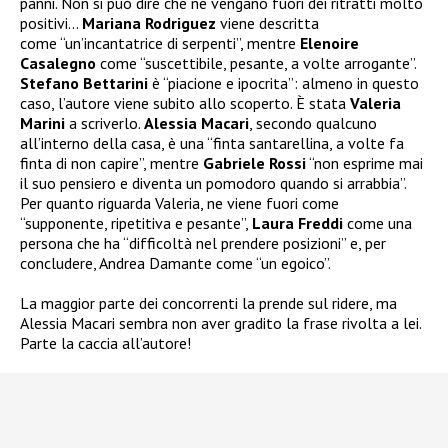
panni. Non si può dire che ne vengano fuori dei ritratti molto
positivi…
Mariana Rodriguez
viene descritta
come “un’incantatrice di serpenti”, mentre
Elenoire
Casalegno
come “suscettibile, pesante, a volte arrogante”.
Stefano Bettarini
è “piacione e ipocrita”: almeno in questo
caso, l’autore viene subito allo scoperto. È stata
Valeria
Marini
a scriverlo.
Alessia Macari
, secondo qualcuno
all’interno della casa, è una “finta santarellina, a volte fa
finta di non capire”, mentre
Gabriele Rossi
“non esprime mai
il suo pensiero e diventa un pomodoro quando si arrabbia”.
Per quanto riguarda Valeria, ne viene fuori come
“supponente, ripetitiva e pesante”,
Laura Freddi
come una
persona che ha “difficoltà nel prendere posizioni” e, per
concludere, Andrea Damante come “un egoico”.
La maggior parte dei concorrenti la prende sul ridere, ma
Alessia Macari sembra non aver gradito la frase rivolta a lei.
Parte la caccia all’autore!