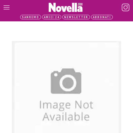
SANREMO
AMICI 24
NEWSLETTER
ABBONATI