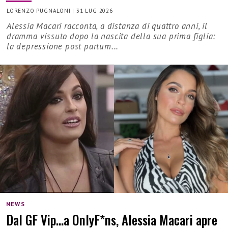
LORENZO PUGNALONI
|
31 LUG 2026
Alessia Macari racconta, a distanza di quattro anni, il
dramma vissuto dopo la nascita della sua prima figlia:
la depressione post partum...
NEWS
Dal GF Vip…a OnlyF*ns, Alessia Macari apre