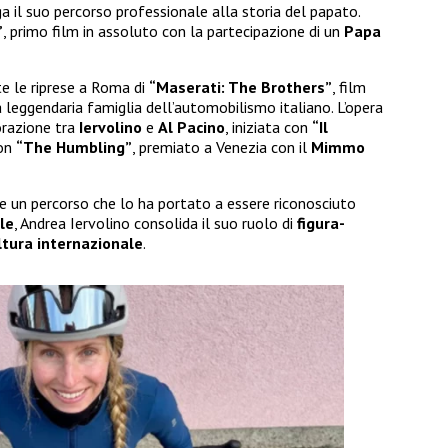
a il suo percorso professionale alla storia del papato.
”
, primo film in assoluto con la partecipazione di un
Papa
te le riprese a Roma di
“Maserati: The Brothers”
, film
a leggendaria famiglia dell’automobilismo italiano. L’opera
orazione tra
Iervolino
e
Al Pacino
, iniziata con
“Il
con
“The Humbling”
, premiato a Venezia con il
Mimmo
i e un percorso che lo ha portato a essere riconosciuto
le
, Andrea Iervolino consolida il suo ruolo di
figura-
ltura internazionale
.