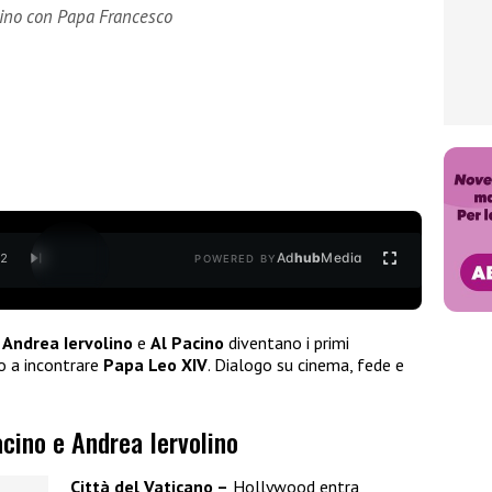
acino con Papa Francesco
Ad
hub
Media
/
2
POWERED BY
:
Andrea Iervolino
e
Al Pacino
diventano i primi
o a incontrare
Papa Leo XIV
. Dialogo su cinema, fede e
cino e Andrea Iervolino
Città del Vaticano –
Hollywood entra