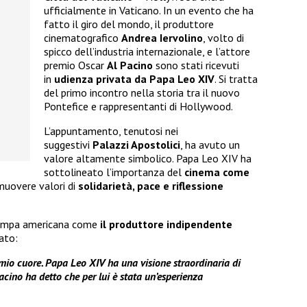
ufficialmente in Vaticano. In un evento che ha
fatto il giro del mondo, il produttore
cinematografico
Andrea Iervolino
, volto di
spicco dell’industria internazionale, e l’attore
premio Oscar
Al Pacino
sono stati ricevuti
in
udienza privata da Papa Leo XIV
. Si tratta
del primo incontro nella storia tra il nuovo
Pontefice e rappresentanti di Hollywood.
L’appuntamento, tenutosi nei
suggestivi
Palazzi Apostolici
, ha avuto un
valore altamente simbolico. Papa Leo XIV ha
sottolineato l’importanza del
cinema come
omuovere valori di
solidarietà, pace e riflessione
 stampa americana come
il produttore indipendente
rato:
mio cuore. Papa Leo XIV ha una visione straordinaria di
acino ha detto che per lui è stata un’esperienza