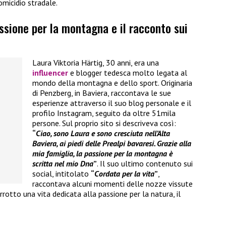
omicidio stradale.
assione per la montagna e il racconto sui
Laura Viktoria Härtig, 30 anni, era una
influencer
e blogger tedesca molto legata al
mondo della montagna e dello sport. Originaria
di Penzberg, in Baviera, raccontava le sue
esperienze attraverso il suo blog personale e il
profilo Instagram, seguito da oltre 51mila
persone. Sul proprio sito si descriveva così:
“
Ciao, sono Laura e sono cresciuta nell’Alta
Baviera, ai piedi delle Prealpi bavaresi. Grazie alla
mia famiglia, la passione per la montagna è
scritta nel mio Dna
”
. Il suo ultimo contenuto sui
social, intitolato
“
Cordata per la vita
”
,
raccontava alcuni momenti delle nozze vissute
rotto una vita dedicata alla passione per la natura, il