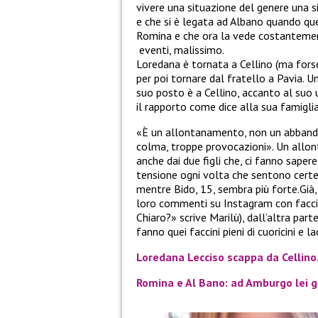
vivere una situazione del genere una si
e che si è legata ad Albano quando que
Romina e che ora la vede costantemen
eventi, malissimo.
Loredana è tornata a Cellino (ma forse
per poi tornare dal fratello a Pavia. U
suo posto è a Cellino, accanto al su
il rapporto come dice alla sua famiglia
«È un allontanamento, non un abbandon
colma, troppe provocazioni». Un allon
anche dai due figli che, ci fanno saper
tensione ogni volta che sentono certe d
mentre Bido, 15, sembra più forte.Già,
loro commenti su Instagram con faccini
Chiaro?» scrive Marilù), dall’altra pa
fanno quei faccini pieni di cuoricini e lac
Loredana Lecciso scappa da Cellino.
Romina e Al Bano: ad Amburgo lei gli