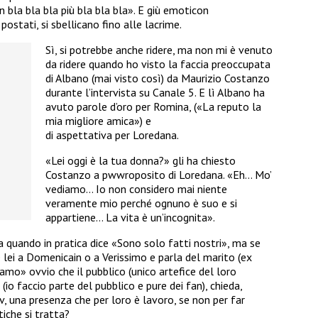
bla bla bla più bla bla bla». E giù emoticon
postati, si sbellicano fino alle lacrime.
Sì, si potrebbe anche ridere, ma non mi è venuto
da ridere quando ho visto la faccia preoccupata
di Albano (mai visto così) da Maurizio Costanzo
durante l’intervista su Canale 5. E lì Albano ha
avuto parole d’oro per Romina, («La reputo la
mia migliore amica») e
di aspettativa per Loredana.
«Lei oggi è la tua donna?» gli ha chiesto
Costanzo a pwwroposito di Loredana. «Eh… Mo’
vediamo… Io non considero mai niente
veramente mio perché ognuno è suo e si
appartiene… La vita è un’incognita».
 quando in pratica dice «Sono solo fatti nostri», ma se
lei a Domenicain o a Verissimo e parla del marito (ex
iamo» ovvio che il pubblico (unico artefice del loro
 (io faccio parte del pubblico e pure dei fan), chieda,
v, una presenza che per loro è lavoro, se non per far
tiche si tratta?