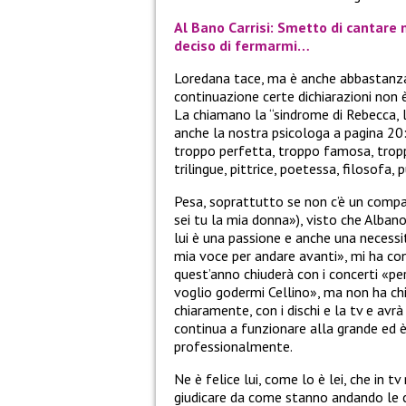
Al Bano Carrisi: Smetto di cantare 
deciso di fermarmi…
Loredana tace, ma è anche abbastanza 
continuazione certe dichiarazioni non 
La chiamano la “sindrome di Rebecca, la
anche la nostra psicologa a pagina 20
troppo perfetta, troppo famosa, troppo
trilingue, pittrice, poetessa, filosofa, 
Pesa, soprattutto se non c’è un compag
sei tu la mia donna»), visto che Albano
lui è una passione e anche una necessi
mia voce per andare avanti», mi ha con
quest’anno chiuderà con i concerti «per 
voglio godermi Cellino», ma non ha chi
chiaramente, con i dischi e la tv e avr
continua a funzionare alla grande ed 
professionalmente.
Ne è felice lui, come lo è lei, che in t
giudicare da come stanno andando le c