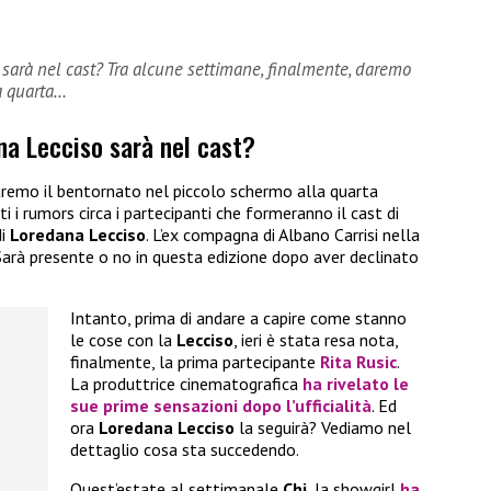
 sarà nel cast? Tra alcune settimane, finalmente, daremo
a quarta…
na Lecciso sarà nel cast?
aremo il bentornato nel piccolo schermo alla quarta
nti i rumors circa i partecipanti che formeranno il cast di
di
Loredana Lecciso
. L’ex compagna di Albano Carrisi nella
Sarà presente o no in questa edizione dopo aver declinato
Intanto, prima di andare a capire come stanno
le cose con la
Lecciso
, ieri è stata resa nota,
finalmente, la prima partecipante
Rita Rusic
.
La produttrice cinematografica
ha rivelato le
sue prime sensazioni dopo l’ufficialità
. Ed
ora
Loredana Lecciso
la seguirà? Vediamo nel
dettaglio cosa sta succedendo.
Quest’estate al settimanale
Chi
, la showgirl
ha