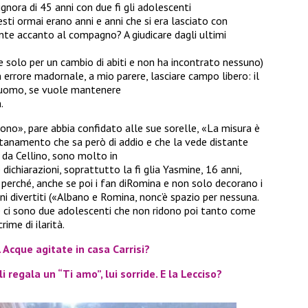
gnora di 45 anni con due fi gli adolescenti
sti ormai erano anni e anni che si era lasciato con
te accanto al compagno? A giudicare dagli ultimi
 solo per un cambio di abiti e non ha incontrato nessuno)
n errore madornale, a mio parere, lasciare campo libero: il
o uomo, se vuole mantenere
.
o», pare abbia confidato alle sue sorelle, «La misura è
tanamento che sa però di addio e che la vede distante
e da Cellino, sono molto in
ichiarazioni, soprattutto la fi glia Yasmine, 16 anni,
 perché, anche se poi i fan diRomina e non solo decorano i
 divertiti («Albano e Romina, nonc’è spazio per nessuna.
rte ci sono due adolescenti che non ridono poi tanto come
rime di ilarità.
 Acque agitate in casa Carrisi?
 regala un “Ti amo”, lui sorride. E la Lecciso?