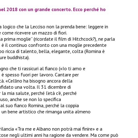
nel 2018 con un grande concerto. Ecco perché ho
logico che la Lecciso non la prenda bene: leggere in
è come ricevere un mazzo di fiori.
 prima moglie” (ricordate il film di Hitchcock?), ne parla
: è il continuo confronto con una moglie precedente
 ricca di talento, bella, elegante, colta (Romina è
pure buddhista).
no che ti rassicuri al fianco («Io ti amo e
 è spesso fuori per lavoro. Cantare per
tà. «Cellino ha bisogno ancora della
fidato una volta. Il 31 dicembre di
la mia salute, perché l’età c’è, perché
uso, anche se non lo specifica
à al suo fianco Romina, perché la coppia
è un bene artistico che rimanga unita almeno
v rilancia «Tra me e Albano non potrà mai finire» e a
ose negli ultimi anni ha ragione da vendere. Ma come può