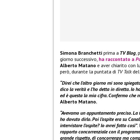
Simona Branchetti
prima a
TV Blog
, 
giorno successivo,
ha raccontato a
Po
Alberto Matano
e aver chiarito con l
però, durante la puntata di
TV Talk
dell
“Direi che l’altro giorno mi sono spiegat
dico la verità e l’ho detta in diretta. I
ed è questa la mia cifra. Confermo che n
Alberto Matano.
“Avevamo un appuntamento preciso. La tra
ho dovuto dirlo. Poi l’ospite era su Cana
intervistare l’ospite? Io avrei fatto così”
.
rapporto concorrenziale con il programm
grande rispetto, di concorrenza ma comp