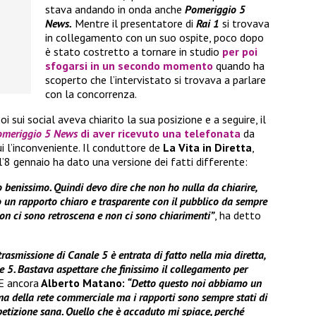
stava andando in onda anche
Pomeriggio 5
News.
Mentre il presentatore di
Rai 1
si trovava
in collegamento con un suo ospite, poco dopo
è stato costretto a tornare in studio
per poi
sfogarsi in un secondo momento
quando ha
scoperto che l’intervistato si trovava a parlare
con la concorrenza.
poi sui social aveva chiarito la sua posizione e a seguire, il
meriggio 5 News
di aver ricevuto una telefonata
da
ui l’inconveniente. Il conduttore de
La Vita in Diretta
,
’8 gennaio ha dato una versione dei fatti differente:
o benissimo. Quindi devo dire che non ho nulla da chiarire,
o ho un rapporto chiaro e trasparente con il pubblico da sempre
on ci sono retroscena e non ci sono chiarimenti”
, ha detto
smissione di Canale 5 è entrata di fatto nella mia diretta,
le 5. Bastava aspettare che finissimo il collegamento per
 E ancora
Alberto Matano:
“Detto questo noi abbiamo un
a della rete commerciale ma i rapporti sono sempre stati di
etizione sana. Quello che è accaduto mi spiace, perché