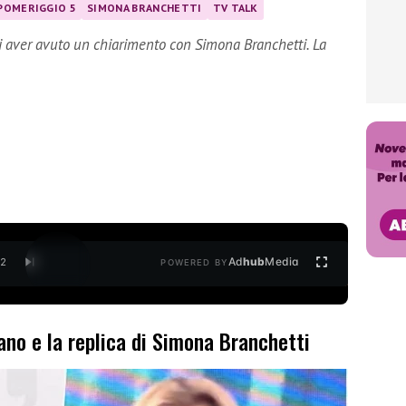
POMERIGGIO 5
SIMONA BRANCHETTI
TV TALK
i aver avuto un chiarimento con Simona Branchetti. La
Ad
hub
Media
/
2
POWERED BY
ano e la replica di Simona Branchetti