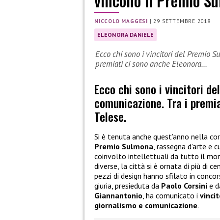
vincono il Premio S
NICCOLO MAGGESI
|
29 SETTEMBRE 2018
ELEONORA DANIELE
Ecco chi sono i vincitori del Premio 
premiati ci sono anche Eleonora…
Ecco chi sono i vincitori d
comunicazione. Tra i premia
Telese.
Si è tenuta anche quest’anno nella cor
Premio Sulmona
, rassegna d’arte e 
coinvolto intellettuali da tutto il mond
diverse, la città si è ornata di più di c
pezzi di design hanno sfilato in conco
giuria, presieduta da
Paolo Corsini
e d
Giannantonio
, ha comunicato i
vincit
giornalismo e comunicazione
.