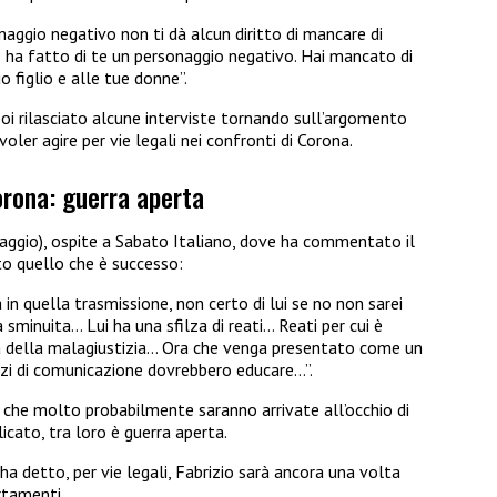
onaggio negativo non ti dà alcun diritto di mancare di
e ha fatto di te un personaggio negativo. Hai mancato di
o figlio e alle tue donne”.
poi rilasciato alcune interviste
tornando sull’argomento
voler agire per vie legali nei confronti di Corona.
orona: guerra aperta
maggio), ospite a Sabato Italiano, dove ha commentato il
to quello che è successo:
a in quella trasmissione, non certo di lui se no non sarei
sminuita… Lui ha una sfilza di reati… Reati per cui è
 della malagiustizia… Ora che venga presentato come un
zi di comunicazione dovrebbero educare…”.
. che molto probabilmente saranno arrivate all’occhio di
icato, tra loro è guerra aperta.
a detto, per vie legali, Fabrizio sarà ancora una volta
rtamenti.