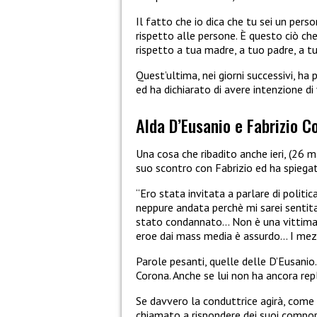
Il fatto che io dica che tu sei un pers
rispetto alle persone. È questo ciò ch
rispetto a tua madre, a tuo padre, a tu
Quest’ultima, nei giorni successivi, ha 
ed ha dichiarato di avere intenzione di 
Alda D’Eusanio e Fabrizio C
Una cosa che ribadito anche ieri, (26 
suo scontro con Fabrizio ed ha spiega
“Ero stata invitata a parlare di politic
neppure andata perchè mi sarei sentita 
stato condannato… Non è una vittima
eroe dai mass media è assurdo… I mez
Parole pesanti, quelle delle D’Eusanio
Corona. Anche se lui non ha ancora repl
Se davvero la conduttrice agirà, come h
chiamato a rispondere dei suoi compo