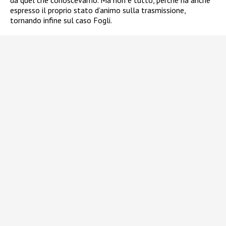
da quel che conoscevamo. Ma non è tutto, perché ha anche
espresso il proprio stato d’animo sulla trasmissione,
tornando infine sul caso Fogli.