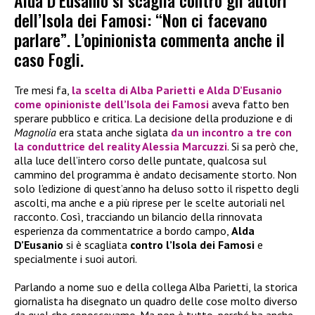
Alda D’Eusanio si scaglia contro gli autori
dell’Isola dei Famosi: “Non ci facevano
parlare”. L’opinionista commenta anche il
caso Fogli.
Tre mesi fa,
la scelta di
Alba Parietti
e
Alda D’Eusanio
come opinioniste dell’
Isola dei Famosi
aveva fatto ben
sperare pubblico e critica. La decisione della produzione e di
Magnolia
era stata anche siglata
da un incontro a tre con
la conduttrice del reality
Alessia Marcuzzi
. Si sa però che,
alla luce dell’intero corso delle puntate, qualcosa sul
cammino del programma è andato decisamente storto. Non
solo l’edizione di quest’anno ha deluso sotto il rispetto degli
ascolti, ma anche e a più riprese per le scelte autoriali nel
racconto. Così, tracciando un bilancio della rinnovata
esperienza da commentatrice a bordo campo,
Alda
D’Eusanio
si è scagliata
contro l’Isola dei Famosi
e
specialmente i suoi autori.
Parlando a nome suo e della collega Alba Parietti, la storica
giornalista ha disegnato un quadro delle cose molto diverso