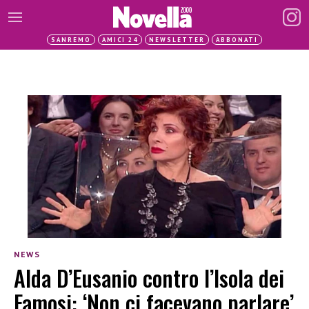
SANREMO
AMICI 24
NEWSLETTER
ABBONATI
NEWS
Alda D’Eusanio contro l’Isola dei
Famosi: ‘Non ci facevano parlare’