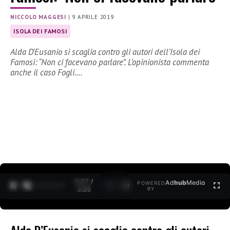
NICCOLO MAGGESI
|
9 APRILE 2019
ISOLA DEI FAMOSI
Alda D’Eusanio si scaglia contro gli autori dell’Isola dei
Famosi: “Non ci facevano parlare”. L’opinionista commenta
anche il caso Fogli.…
0:27 /
Ad
hub
Media
POWERED
1
/
2
3:35
BY