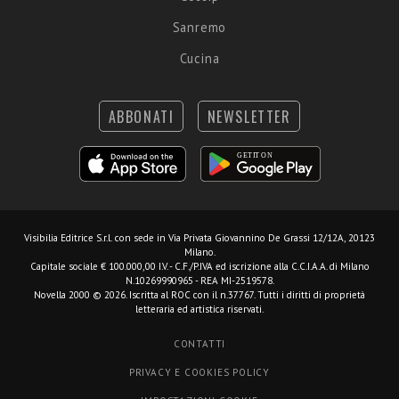
Sanremo
Cucina
ABBONATI
NEWSLETTER
Visibilia Editrice S.r.l.
con sede in Via Privata Giovannino De Grassi 12/12A, 20123
Milano.
Capitale sociale € 100.000,00 I.V. - C.F./P.IVA ed iscrizione alla C.C.I.A.A. di Milano
N.10269990965 - REA MI-2519578.
Novella 2000 © 2026. Iscritta al ROC con il n.37767. Tutti i diritti di proprietà
letteraria ed artistica riservati.
CONTATTI
PRIVACY E COOKIES POLICY