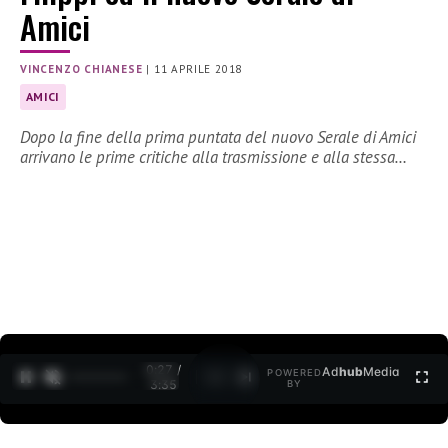
Amici
VINCENZO CHIANESE
|
11 APRILE 2018
AMICI
Dopo la fine della prima puntata del nuovo Serale di Amici
arrivano le prime critiche alla trasmissione e alla stessa…
0:27 /
Ad
hub
Media
POWERED
1
/
2
3:35
BY