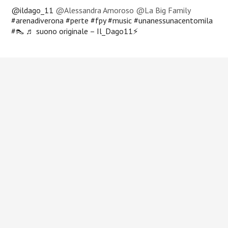
@ildago_11
@Alessandra Amoroso @La Big Family
#arenadiverona
#perte
#fpy
#music
#unanessunacentomila
#👠
♬ suono originale – Il_Dago11⚡️