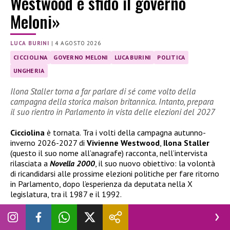
Westwood e sfido il governo
Meloni»
LUCA BURINI
|
4 AGOSTO 2026
CICCIOLINA
GOVERNO MELONI
LUCA BURINI
POLITICA
UNGHERIA
Ilona Staller torna a far parlare di sé come volto della
campagna della storica maison britannica. Intanto, prepara
il suo rientro in Parlamento in vista delle elezioni del 2027
Cicciolina
è tornata. Tra i volti della campagna autunno-
inverno 2026-2027 di
Vivienne Westwood
,
Ilona Staller
(questo il suo nome all’anagrafe) racconta, nell’intervista
rilasciata a
Novella 2000
, il suo nuovo obiettivo: la volontà
di ricandidarsi alle prossime elezioni politiche per fare ritorno
in Parlamento, dopo l’esperienza da deputata nella X
legislatura, tra il 1987 e il 1992.
Cicciolina è pronta a tornare in politica