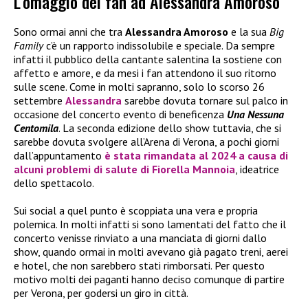
L’omaggio dei fan ad Alessandra Amoroso
Sono ormai anni che tra
Alessandra Amoroso
e la sua
Big
Family
c’è un rapporto indissolubile e speciale. Da sempre
infatti il pubblico della cantante salentina la sostiene con
affetto e amore, e da mesi i fan attendono il suo ritorno
sulle scene. Come in molti sapranno, solo lo scorso 26
settembre
Alessandra
sarebbe dovuta tornare sul palco in
occasione del concerto evento di beneficenza
Una Nessuna
Centomila
. La seconda edizione dello show tuttavia, che si
sarebbe dovuta svolgere all’Arena di Verona, a pochi giorni
dall’appuntamento
è stata rimandata al 2024 a causa di
alcuni problemi di salute di
Fiorella Mannoia
, ideatrice
dello spettacolo.
Sui social a quel punto è scoppiata una vera e propria
polemica. In molti infatti si sono lamentati del fatto che il
concerto venisse rinviato a una manciata di giorni dallo
show, quando ormai in molti avevano già pagato treni, aerei
e hotel, che non sarebbero stati rimborsati. Per questo
motivo molti dei paganti hanno deciso comunque di partire
per Verona, per godersi un giro in città.