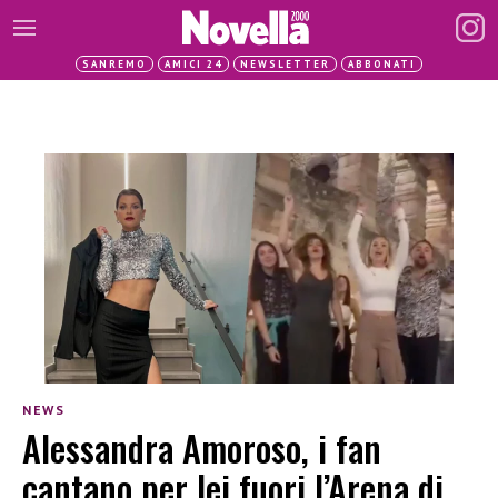
SANREMO
AMICI 24
NEWSLETTER
ABBONATI
NEWS
Alessandra Amoroso, i fan
cantano per lei fuori l’Arena di