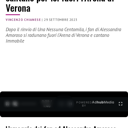
Verona
VINCENZO CHIANESE
|
29 SETTEMBRE 2023
Dopo il rinvio di Una Nessuna Centomila, i fan di Alessandra
Amoroso si radunano fuori l’Arena di Verona e cantano
Immobile
0:30 /
Ad
hub
Media
POWERED
1
/
2
1:40
BY