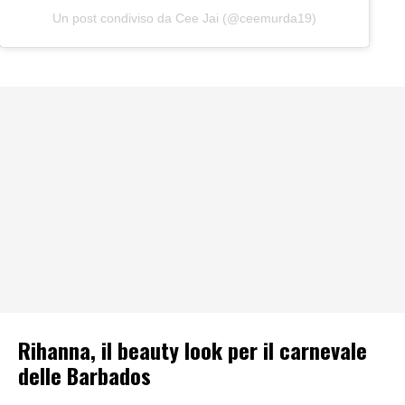
Un post condiviso da Cee Jai (@ceemurda19)
Rihanna, il beauty look per il carnevale
delle Barbados