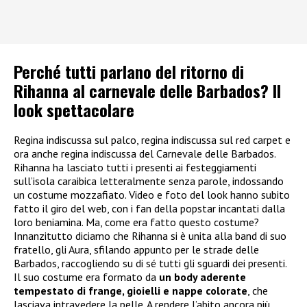
Perché tutti parlano del ritorno di
Rihanna al carnevale delle Barbados? Il
look spettacolare
Regina indiscussa sul palco, regina indiscussa sul red carpet e
ora anche regina indiscussa del Carnevale delle Barbados.
Rihanna ha lasciato tutti i presenti ai festeggiamenti
sull’isola caraibica letteralmente senza parole, indossando
un costume mozzafiato. Video e foto del look hanno subito
fatto il giro del web, con i fan della popstar incantati dalla
loro beniamina. Ma, come era fatto questo costume?
Innanzitutto diciamo che Rihanna si è unita alla band di suo
fratello, gli Aura, sfilando appunto per le strade delle
Barbados, raccogliendo su di sé tutti gli sguardi dei presenti.
Il suo costume era formato da
un body aderente
tempestato di frange, gioielli e nappe colorate
, che
lasciava intravedere la pelle. A rendere l’abito ancora più