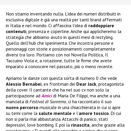
Non stiamo inventando nulla. L’idea dei numeri distribuiti in
esclusiva digitale è già una realtà per tanti brand affermati
in Italia e nel mondo. Ci affascina l’idea di
raddoppiare
contenuti
, presenza e copertine. Anche qui applicheremo la
strategia che abbiamo avuto in questi mesi di restyling.
Quello dell’hub che sperimenta. Che incontra persone e
personaggi con storie e posizionamenti completamente
diversi tra loro. Portiamo con noi Novella Politica, Il
Taccuino Viola e, a rotazione, tutte le firme che avete
imparato a conoscere nel passato, più o meno recente.
Apriamo le danze con questa sorta di numero 0 che vede
Alessio Bernabei
, ex frontman dei
Dear Jack
, protagonista
della cover. Il cantante che ha nel suo cv non solo la
partecipazione ad
Amici
di Maria De Filippi, ma anche a una
manciata di
Festival di Sanremo
, ci ha raccontato il suo
nuovo
percorso
musicale in una chiacchierata in cui si apre
su temi come la
salute
mentale
e l’
amore tossico
. Di cui
non si parla mai abbastanza. Attacchi di panico, stati
depressivi, love bombing. E poi la
rinascita
, anche grazie alla
psicoterapia: «Ti guardi allo specchio e capisci che ci sono