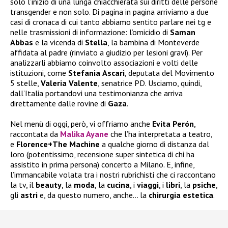
solo l’inizio di una lunga chiacchierata sui diritti delle persone
transgender e non solo. Di pagina in pagina arriviamo a due
casi di cronaca di cui tanto abbiamo sentito parlare nei tg e
nelle trasmissioni di informazione: l’omicidio di
Saman
Abbas
e la vicenda di
Stella
, la bambina di Monteverde
affidata al padre (rinviato a giudizio per lesioni gravi). Per
analizzarli abbiamo coinvolto associazioni e volti delle
istituzioni, come
Stefania
Ascari
, deputata del Movimento
5 stelle,
Valeria
Valente
, senatrice PD. Usciamo, quindi,
dall’Italia portandovi una testimonianza che arriva
direttamente dalle rovine di
Gaza
.
Nel menù di oggi, però, vi offriamo anche
Evita Perón
,
raccontata da
Malika Ayane
che l’ha interpretata a teatro,
e
Florence+The Machine
a qualche giorno di distanza dal
loro (potentissimo, recensione super sintetica di chi ha
assistito in prima persona) concerto a Milano. E, infine,
l’immancabile volata tra i nostri rubrichisti che ci raccontano
la tv, il
beauty
, la
moda
, la
cucina
, i
viaggi
, i
libri
, la
psiche
,
gli
astri
e, da questo numero, anche… la
chirurgia
estetica
.