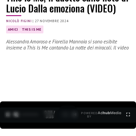
Lucio Dalla emoziona (VIDEO)
NICOLÒ FIGINI
|
27 NOVEMBRE 2024
AMICI
THIS IS ME
Alessandra Amoroso e Fiorella Mannoia si sono esibite
insieme a This Is Me cantando La notte dei miracoli. Il video
0:29 /
Ad
hub
Media
POWERED
1
/
2
3:35
BY