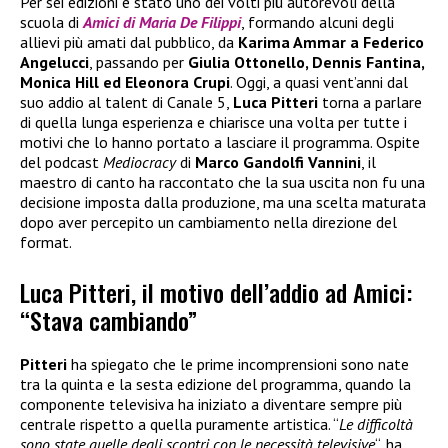
Per sei edizioni è stato uno dei volti più autorevoli della
scuola di
Amici di Maria De Filippi
, formando alcuni degli
allievi più amati dal pubblico, da
Karima Ammar a Federico
Angelucci
, passando per
Giulia Ottonello, Dennis Fantina,
Monica Hill ed Eleonora Crupi
. Oggi, a quasi vent’anni dal
suo addio al talent di Canale 5,
Luca Pitteri
torna a parlare
di quella lunga esperienza e chiarisce una volta per tutte i
motivi che lo hanno portato a lasciare il programma. Ospite
del podcast
Mediocracy
di
Marco Gandolfi Vannini
, il
maestro di canto ha raccontato che la sua uscita non fu una
decisione imposta dalla produzione, ma una scelta maturata
dopo aver percepito un cambiamento nella direzione del
format.
Luca Pitteri, il motivo dell’addio ad Amici:
“Stava cambiando”
Pitteri
ha spiegato che le prime incomprensioni sono nate
tra la quinta e la sesta edizione del programma, quando la
componente televisiva ha iniziato a diventare sempre più
centrale rispetto a quella puramente artistica. “
Le difficoltà
sono state quelle degli scontri con le necessità televisive
“, ha