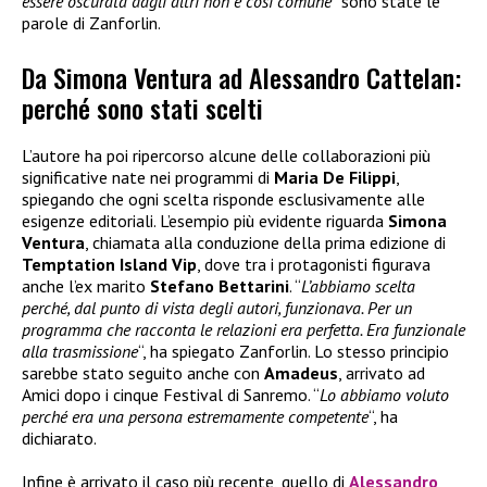
essere oscurata dagli altri non è così comune
” sono state le
parole di Zanforlin.
Da Simona Ventura ad Alessandro Cattelan:
perché sono stati scelti
L’autore ha poi ripercorso alcune delle collaborazioni più
significative nate nei programmi di
Maria De Filippi
,
spiegando che ogni scelta risponde esclusivamente alle
esigenze editoriali. L’esempio più evidente riguarda
Simona
Ventura
, chiamata alla conduzione della prima edizione di
Temptation Island Vip
, dove tra i protagonisti figurava
anche l’ex marito
Stefano Bettarini
. “
L’abbiamo scelta
perché, dal punto di vista degli autori, funzionava. Per un
programma che racconta le relazioni era perfetta. Era funzionale
alla trasmissione
“, ha spiegato Zanforlin. Lo stesso principio
sarebbe stato seguito anche con
Amadeus
, arrivato ad
Amici dopo i cinque Festival di Sanremo. “
Lo abbiamo voluto
perché era una persona estremamente competente
“, ha
dichiarato.
Infine è arrivato il caso più recente, quello di
Alessandro